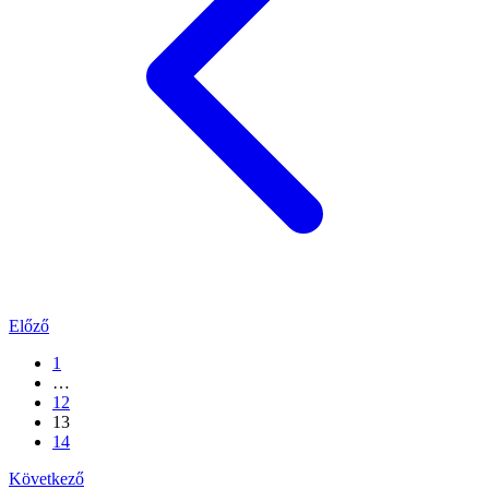
Előző
1
…
12
13
14
Következő