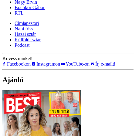
Nagy Ervin
Bochkor Gábor
RTL
Címlapsztori
Napi friss
Hazai sztár
Külföldi sztár
Podcast
Kövess minket!
Facebookon
Instagramon
YouTube-on
Írj e-mailt!
Ajánló