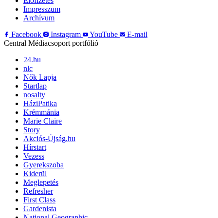
Előfizetés
Impresszum
Archívum
Facebook
Instagram
YouTube
E-mail
Central Médiacsoport portfólió
24.hu
nlc
Nők Lapja
Startlap
nosalty
HáziPatika
Krémmánia
Marie Claire
Story
Akciós-Újság.hu
Hírstart
Vezess
Gyerekszoba
Kiderül
Meglepetés
Refresher
First Class
Gardenista
National Geographic