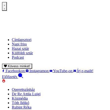
Címlapsztori
Napi friss
Hazai sztár
Külföldi sztár
Podcast
Kövess minket!
Facebookon
Instagramon
YouTube-on
Írj e-mailt!
Előfizetés
Operettszínház
De Re Attila Luigi
Közmédia
Tóth Ildikó
Rubint Réka