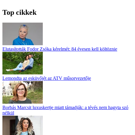
Top cikkek
Elutasították Fodor Zsóka kérelmét: 84 évesen kell költöznie
Lemondta az esküvőjét az ATV műsorvezetője
Borbás Marcsit luxuskertje miatt támadják: a tévés nem hagyta szó
nélkül