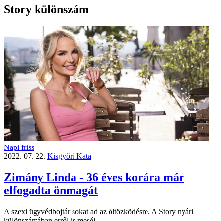
Story különszám
Napi friss
2022. 07. 22.
Kisgyőri Kata
Zimány Linda - 36 éves korára már
elfogadta önmagát
A szexi ügyvédbojtár sokat ad az öltözködésre. A Story nyári
különszámában erről is mesél.