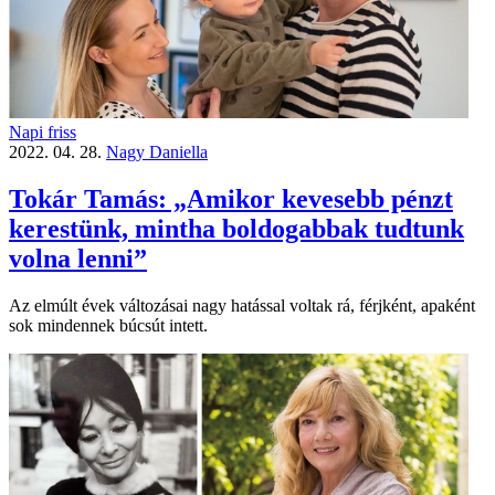
Napi friss
2022. 04. 28.
Nagy Daniella
Tokár Tamás: „Amikor kevesebb pénzt
kerestünk, mintha boldogabbak tudtunk
volna lenni”
Az elmúlt évek változásai nagy hatással voltak rá, férjként, apaként
sok mindennek búcsút intett.