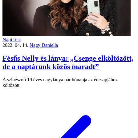
Napi friss
2022. 04. 14.
Nagy Daniella
Fésűs Nelly és lánya: „Csenge elköltözött,
de a naptárunk közös maradt”
A színésznő 19 éves nagylánya pár hónapja az édesapjához
költözött.