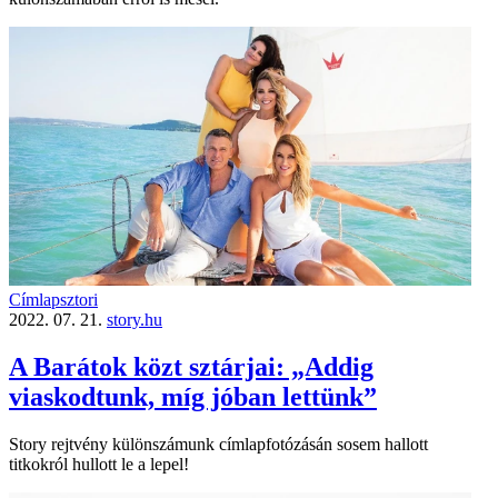
Címlapsztori
2022. 07. 21.
story.hu
A Barátok közt sztárjai: „Addig
viaskodtunk, míg jóban lettünk”
Story rejtvény külön­számunk címlap­fotózásán sosem hallott
titkokról hullott le a lepel!