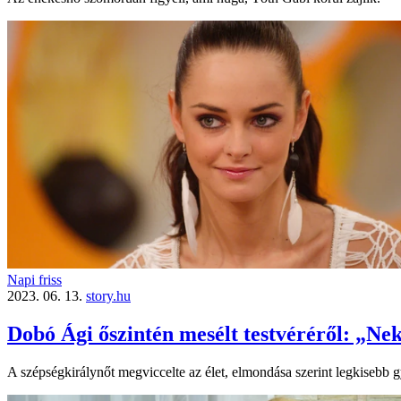
Napi friss
2023. 06. 13.
story.hu
Dobó Ági őszintén mesélt testvéréről: „Ne
A szépségkirálynőt megviccelte az élet, elmondása szerint legkisebb