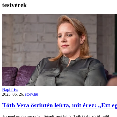
testvérek
Napi friss
2023. 06. 26.
story.hu
Tóth Vera őszintén leírta, mit érez: „Ezt 
Az énekesnő szomorúan figyeli, ami húga, Tóth Gabi körül zajlik.