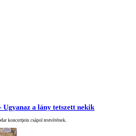
- Ugyanaz a lány tetszett nekik
ar koncertjein csápol testvérének.