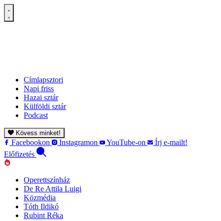
Címlapsztori
Napi friss
Hazai sztár
Külföldi sztár
Podcast
Kövess minket!
Facebookon
Instagramon
YouTube-on
Írj e-mailt!
Előfizetés
Operettszínház
De Re Attila Luigi
Közmédia
Tóth Ildikó
Rubint Réka