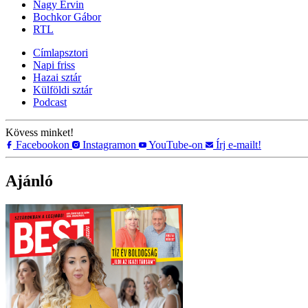
Nagy Ervin
Bochkor Gábor
RTL
Címlapsztori
Napi friss
Hazai sztár
Külföldi sztár
Podcast
Kövess minket!
Facebookon
Instagramon
YouTube-on
Írj e-mailt!
Ajánló