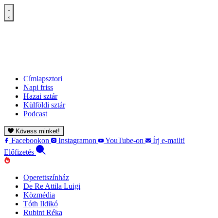
Címlapsztori
Napi friss
Hazai sztár
Külföldi sztár
Podcast
Kövess minket!
Facebookon
Instagramon
YouTube-on
Írj e-mailt!
Előfizetés
Operettszínház
De Re Attila Luigi
Közmédia
Tóth Ildikó
Rubint Réka