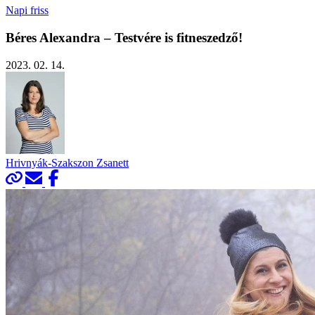
Napi friss
Béres Alexandra – Testvére is fitneszedző!
2023. 02. 14.
Hrivnyák-Szakszon Zsanett