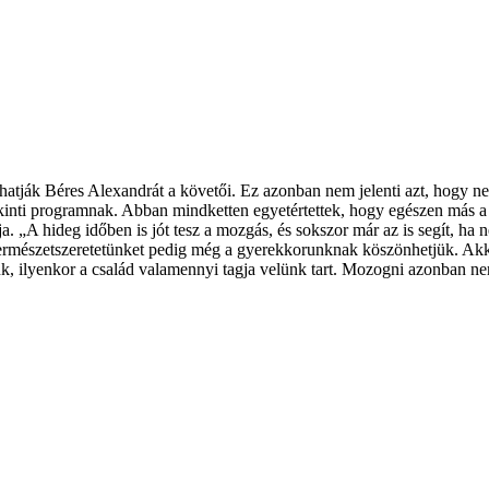
atják Béres Alexandrát a követői. Ez azonban nem jelenti azt, hogy nem
v kinti programnak. Abban mindketten egyetértettek, hogy egészen más a
a. „A hideg időben is jót tesz a mozgás, és sokszor már az is segít, ha
természetszeretetünket pedig még a gyerekkorunknak köszönhetjük. Ak
retjük, ilyenkor a család valamennyi tagja velünk tart. Mozogni azonba