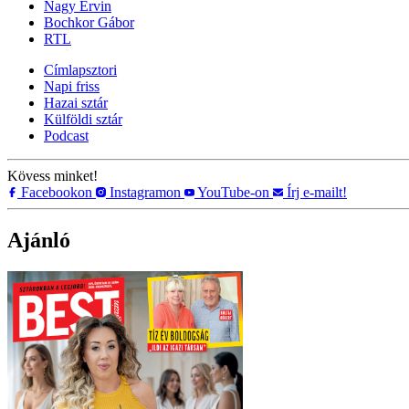
Nagy Ervin
Bochkor Gábor
RTL
Címlapsztori
Napi friss
Hazai sztár
Külföldi sztár
Podcast
Kövess minket!
Facebookon
Instagramon
YouTube-on
Írj e-mailt!
Ajánló