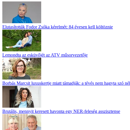
Elutasították Fodor Zsóka kérelmét: 84 évesen kell költöznie
Lemondta az esküvőjét az ATV műsorvezetője
Borbás Marcsit luxuskertje miatt támadják: a tévés nem hagyta szó né
Brutális, mennyit keresett havonta egy NER-feleség asszisztense