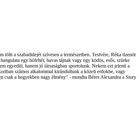
 tölti a szabadidejét szívesen a természetben. Testvére, Réka tizenöt
 hangulata egy hófehér, havas tájnak vagy egy ködös, esős, szürke
 nem egyedül, hanem jó társaságban sportolunk. Nekem ezt jelenti a
koriban számos alkalommal kirándultunk a közeli erdokbe, vagy
n nem csak a hegyekben nagy élmény" - mondta Béres Alexandra a Story