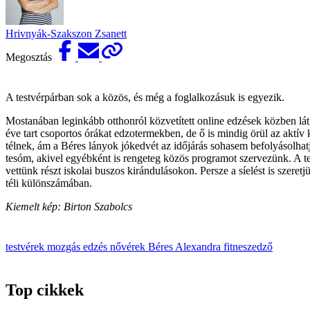
Hrivnyák-Szakszon Zsanett
Megosztás
A testvérpárban sok a közös, és még a foglalkozásuk is egyezik.
Mostanában leginkább otthonról közvetített online edzések közben láth
éve tart csoportos órákat edzotermekben, de ő is mindig örül az aktí
télnek, ám a Béres lányok jókedvét az időjárás sohasem befolyásolhatj
tesóm, akivel egyébként is rengeteg közös programot szervezünk. A 
vettünk részt iskolai buszos kirándulásokon. Persze a síelést is sze
téli különszámában.
Kiemelt kép: Birton Szabolcs
testvérek
mozgás
edzés
nővérek
Béres Alexandra
fitneszedző
Top cikkek