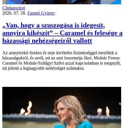
Címlapsztori
2026. 07. 28.
Faragó György
„Van, hogy a szuszogása is idegesít,
annyira kikészít” – Caramel és felesége a
házassági nehézségeiről vallott
Az aranytorkú énekes és neje kivételes őszinteséggel meséltek a
házasságukról, és arról, mi az ami összetartja őket. Molnár Ferenc
Caramel és Molnár-Szilágyi Szilvi azzal kapcsolatban is megnyílt,
mi jelenti a legnagyobb nehézséget számukra.