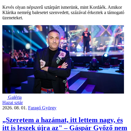
Kevés olyan népszerű sztárpárt ismerünk, mint Kordáék. Amikor
Klárika nemrég balesetet szenvedett, százával érkeztek a támogató
üzeneteket.
Galéria
Hazai sztár
2026. 08. 01.
Faragó György
„Szeretem a hazámat, itt lettem nagy, és
itt is leszek újra az" – Gáspár Győző nem