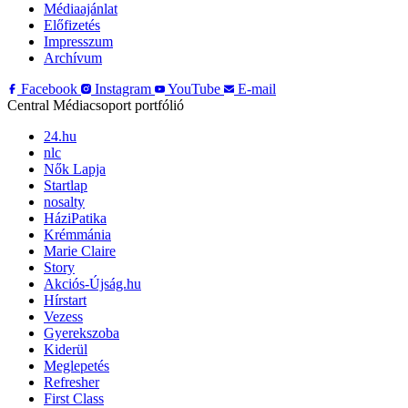
Médiaajánlat
Előfizetés
Impresszum
Archívum
Facebook
Instagram
YouTube
E-mail
Central Médiacsoport portfólió
24.hu
nlc
Nők Lapja
Startlap
nosalty
HáziPatika
Krémmánia
Marie Claire
Story
Akciós-Újság.hu
Hírstart
Vezess
Gyerekszoba
Kiderül
Meglepetés
Refresher
First Class