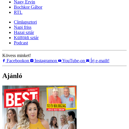
Nagy Ervin
Bochkor Gábor
RTL
Címlapsztori
Napi friss
Hazai sztár
Külföldi sztár
Podcast
Kövess minket!
Facebookon
Instagramon
YouTube-on
Írj e-mailt!
Ajánló