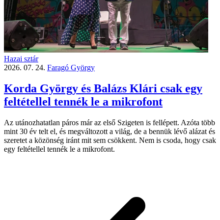
Hazai sztár
2026. 07. 24.
Faragó György
Korda György és Balázs Klári csak egy
feltétellel tennék le a mikrofont
Az utánozhatatlan páros már az első Szigeten is fellépett. Azóta több
mint 30 év telt el, és megváltozott a világ, de a bennük lévő alázat és
szeretet a közönség iránt mit sem csökkent. Nem is csoda, hogy csak
egy feltétellel tennék le a mikrofont.