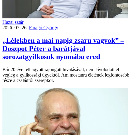
Hazai sztár
2026. 07. 26.
Faragó György
„Lélekben a mai napig zsaru vagyok” –
Doszpot Péter a barátjával
sorozatgyilkosok nyomába ered
Bár 20 éve felhagyott rajongott hivatásával, nem távolodott el
végleg a gyilkossági ügyektől. Ám mostanra életének legfontosabb
része a családfői szerepkör.