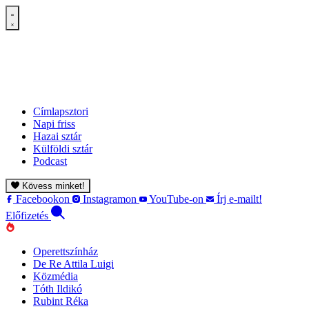
Címlapsztori
Napi friss
Hazai sztár
Külföldi sztár
Podcast
Kövess minket!
Facebookon
Instagramon
YouTube-on
Írj e-mailt!
Előfizetés
Operettszínház
De Re Attila Luigi
Közmédia
Tóth Ildikó
Rubint Réka