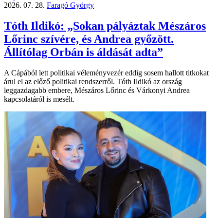
2026. 07. 28.
Faragó György
Tóth Ildikó: „Sokan pályáztak Mészáros
Lőrinc szívére, és Andrea győzött.
Állítólag Orbán is áldását adta”
A Cápából lett politikai véleményvezér eddig sosem hallott titkokat
árul el az előző politikai rendszerről. Tóth Ildikó az ország
leggazdagabb embere, Mészáros Lőrinc és Várkonyi Andrea
kapcsolatáról is mesélt.