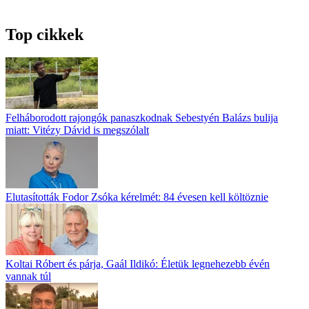
Top cikkek
Felháborodott rajongók panaszkodnak Sebestyén Balázs bulija
miatt: Vitézy Dávid is megszólalt
Elutasították Fodor Zsóka kérelmét: 84 évesen kell költöznie
Koltai Róbert és párja, Gaál Ildikó: Életük legnehezebb évén
vannak túl