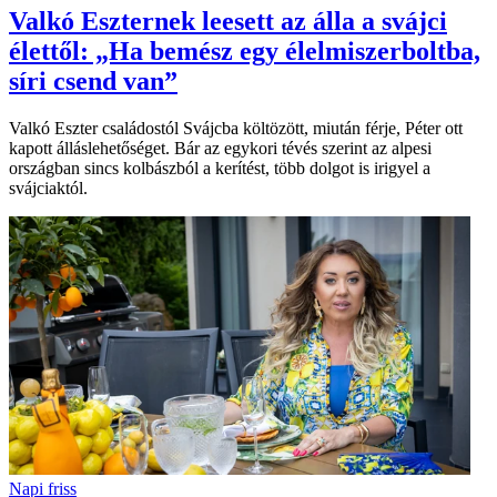
Valkó Eszternek leesett az álla a svájci
élettől: „Ha bemész egy élelmiszerboltba,
síri csend van”
Valkó Eszter családostól Svájcba költözött, miután férje, Péter ott
kapott álláslehetőséget. Bár az egykori tévés szerint az alpesi
országban sincs kolbászból a kerítést, több dolgot is irigyel a
svájciaktól.
Napi friss