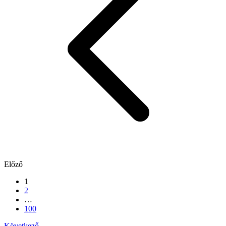
Előző
1
2
…
100
Következő