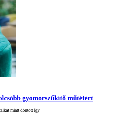
olcsóbb gyomorszűkítő műtétért
kat miatt döntött így.