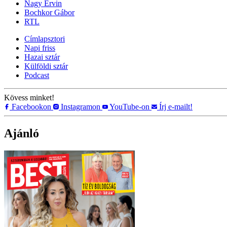
Nagy Ervin
Bochkor Gábor
RTL
Címlapsztori
Napi friss
Hazai sztár
Külföldi sztár
Podcast
Kövess minket!
Facebookon
Instagramon
YouTube-on
Írj e-mailt!
Ajánló