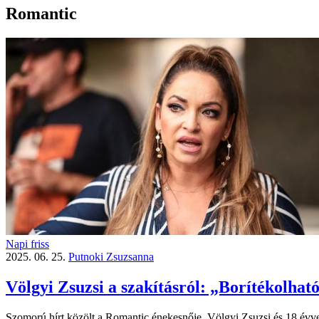
Romantic
Napi friss
2025. 06. 25.
Putnoki Zsuzsanna
Völgyi Zsuzsi a szakításról: „Borítékolható
Szomorú hírt közölt a Romantic énekesnője. Völgyi Zsuzsi és 18 évvel f