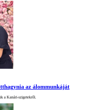
 otthagynia az álommunkáját
ük a Kanári-szigetekről.