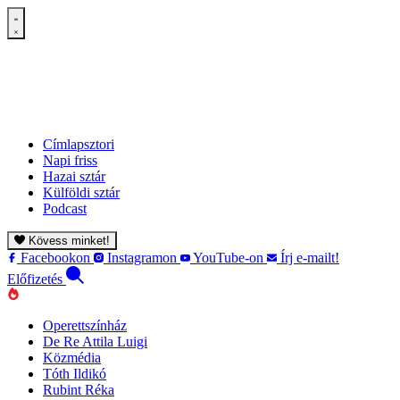
Címlapsztori
Napi friss
Hazai sztár
Külföldi sztár
Podcast
Kövess minket!
Facebookon
Instagramon
YouTube-on
Írj e-mailt!
Előfizetés
Operettszínház
De Re Attila Luigi
Közmédia
Tóth Ildikó
Rubint Réka