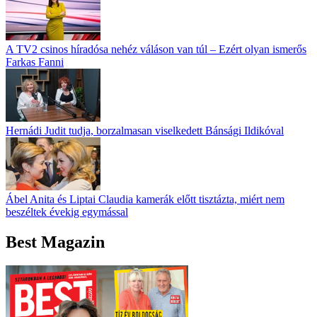
A TV2 csinos híradósa nehéz váláson van túl – Ezért olyan ismerős
Farkas Fanni
Hernádi Judit tudja, borzalmasan viselkedett Bánsági Ildikóval
Ábel Anita és Liptai Claudia kamerák előtt tisztázta, miért nem
beszéltek évekig egymással
Best Magazin