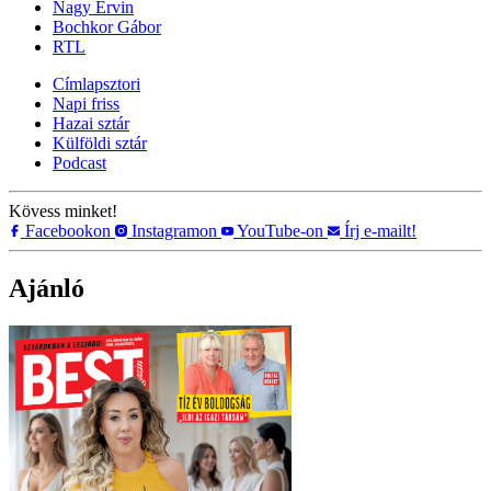
Nagy Ervin
Bochkor Gábor
RTL
Címlapsztori
Napi friss
Hazai sztár
Külföldi sztár
Podcast
Kövess minket!
Facebookon
Instagramon
YouTube-on
Írj e-mailt!
Ajánló