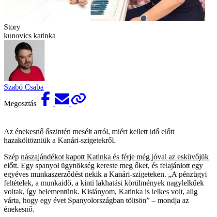
Story
kunovics katinka
Szabó Csaba
Megosztás
Az énekesnő őszintén mesélt arról, miért kellett idő előtt
hazaköltözniük a Kanári-szigetekről.
Szép
nászajándékot kapott Katinka és férje még jóval az esküvőjük
előtt. Egy spanyol ügynökség kereste meg őket, és felajánlott egy
egyéves munkaszerződést nekik a Kanári-szigeteken. „A pénzügyi
feltételek, a munkaidő, a kinti lakhatási körülmények nagylelkűek
voltak, így belementünk. Kislányom, Katinka is lelkes volt, alig
várta, hogy egy évet Spanyolországban töltsön” – mondja az
énekesnő.