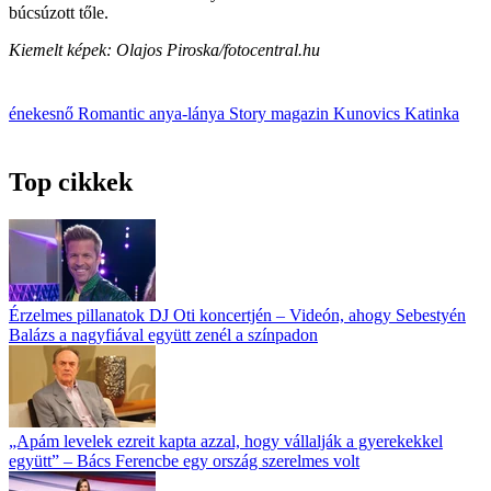
búcsúzott tőle.
Kiemelt képek: Olajos Piroska/fotocentral.hu
énekesnő
Romantic
anya-lánya
Story magazin
Kunovics Katinka
Top cikkek
Érzelmes pillanatok DJ Oti koncertjén – Videón, ahogy Sebestyén
Balázs a nagyfiával együtt zenél a színpadon
„Apám levelek ezreit kapta azzal, hogy vállalják a gyerekekkel
együtt” – Bács Ferencbe egy ország szerelmes volt