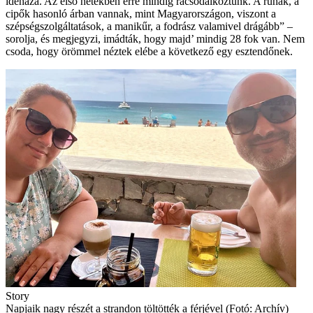
idehaza. Az első hetekben erre mindig rácsodálkoztunk. A ruhák, a
cipők hasonló árban vannak, mint Magyarországon, viszont a
szépségszolgáltatások, a manikűr, a fodrász valamivel drágább” –
sorolja, és megjegyzi, imádták, hogy majd’ mindig 28 fok van. Nem
csoda, hogy örömmel néztek elébe a következő egy esztendőnek.
Story
Napjaik nagy részét a strandon töltötték a férjével (Fotó: Archív)