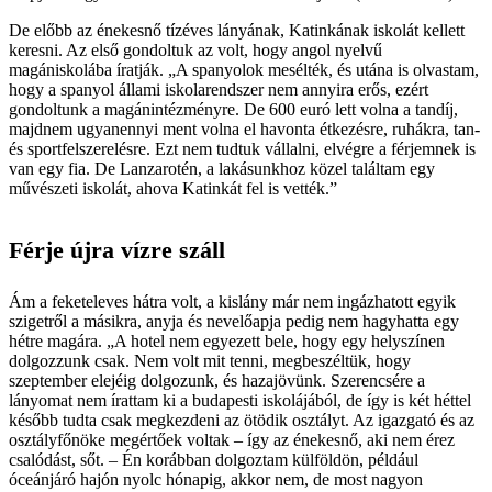
De előbb az énekesnő tízéves lányának, Katinkának iskolát kellett
keresni. Az első gondoltuk az volt, hogy angol nyelvű
magániskolába íratják. „A spanyolok mesélték, és utána is olvastam,
hogy a spanyol állami iskolarendszer nem annyira erős, ezért
gondoltunk a magánintézményre. De 600 euró lett volna a tandíj,
majdnem ugyanennyi ment volna el havonta étkezésre, ruhákra, tan-
és sportfelszerelésre. Ezt nem tudtuk vállalni, elvégre a férjemnek is
van egy fia. De Lanzarotén, a lakásunkhoz közel találtam egy
művészeti iskolát, ahova Katinkát fel is vették.”
Férje újra vízre száll
Ám a feketeleves hátra volt, a kislány már nem ingázhatott egyik
szigetről a másikra, anyja és nevelőapja pedig nem hagyhatta egy
hétre magára. „A hotel nem egyezett bele, hogy egy helyszínen
dolgozzunk csak. Nem volt mit tenni, megbeszéltük, hogy
szeptember elejéig dolgozunk, és hazajövünk. Szerencsére a
lányomat nem írattam ki a budapesti iskolájából, de így is két héttel
később tudta csak megkezdeni az ötödik osztályt. Az igazgató és az
osztályfőnöke megértőek voltak – így az énekesnő, aki nem érez
csalódást, sőt. – Én korábban dolgoztam külföldön, például
óceánjáró hajón nyolc hónapig, akkor nem, de most nagyon