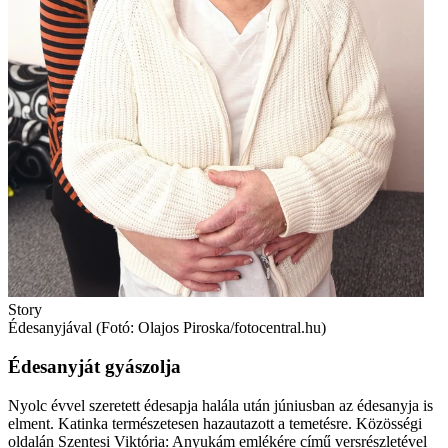
Story
Édesanyjával (Fotó: Olajos Piroska/fotocentral.hu)
Édesanyját gyászolja
Nyolc évvel szeretett édesapja halála után júniusban az édesanyja is
elment. Katinka természetesen hazautazott a temetésre. Közösségi
oldalán Szentesi Viktória: Anyukám emlékére című versrészletével