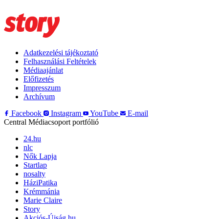
Adatkezelési tájékoztató
Felhasználási Feltételek
Médiaajánlat
Előfizetés
Impresszum
Archívum
Facebook
Instagram
YouTube
E-mail
Central Médiacsoport portfólió
24.hu
nlc
Nők Lapja
Startlap
nosalty
HáziPatika
Krémmánia
Marie Claire
Story
Akciós-Újság.hu