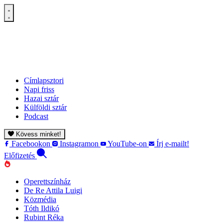
Címlapsztori
Napi friss
Hazai sztár
Külföldi sztár
Podcast
Kövess minket!
Facebookon
Instagramon
YouTube-on
Írj e-mailt!
Előfizetés
Operettszínház
De Re Attila Luigi
Közmédia
Tóth Ildikó
Rubint Réka