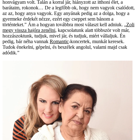
honvágyam volt. Talán a korral jár, hiányzott az itthoni élet, a
barátaim, rokonok… De a legfőbb ok, hogy nem vagyok csalódott,
az az, hogy anya vagyok. Egy anyának pedig az a dolga, hogy a
gyermeke érdekét nézze, ezért egy cseppet sem bánom a
történteket.” Ám a hogyan továbbra most választ kell adniuk. „
Zoli
megy vissza hajóra zenélni
, kapcsolatunk alatt többször volt már,
hozzászoktunk, tudjuk, mivel jár, és tudjuk, miért vállaljuk. Én
pedig, bár néha vannak
Romantic
-koncertek, munkát keresek.
Tudok énekelni, gépelni, és beszélek angolul, valami majd csak
adódik.”