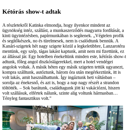
Kétórás show-t adtak
A részletekről Katinka elmondja, hogy ilyenkor mindent az
ügynökség intéz, szállást, a munkaszerződés magyarra fordítását, a
kinti ügyintézésben, papírmunkában is segítenek. „Végtelen profik
és segítőkészek, no és türelmesek, nem is csalódtunk bennük. A
Kanári-szigetek hét nagy szigete közül a legkeletibbre, Lanzarotéra
mentünk, egy szép, tágas lakást kaptunk, amit nem mi fizettünk, ez
az állással jár. Egy hotelben énekeltünk minden este, kétórás show-t
adtunk, főleg angol diszkóslágerekkel, mert a hotel vendégei
angolok voltak. A másik héten egy másik szigeten tettük ugyanezt,
kompra szálltunk, autóztunk, három óra után megérkeztünk, itt is
volt lakás, amit használhattunk. Így ingáztunk heti váltásban –
sorolja az énekesnő, és azt is, hogy a nap nagy részét a strandon
töltötték. – Sok barátunk, családtagunk jött ki vakációzni, hiszen
volt szállásuk, elfértek nálunk, szinte alig voltunk hármasban…
Tényleg fantasztikus volt.”