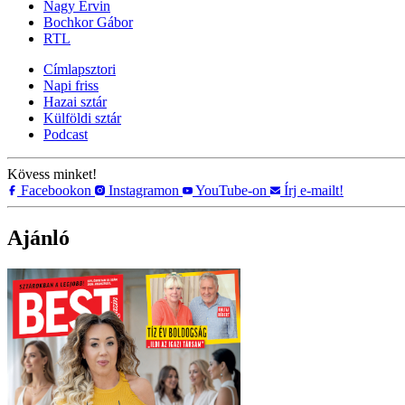
Nagy Ervin
Bochkor Gábor
RTL
Címlapsztori
Napi friss
Hazai sztár
Külföldi sztár
Podcast
Kövess minket!
Facebookon
Instagramon
YouTube-on
Írj e-mailt!
Ajánló