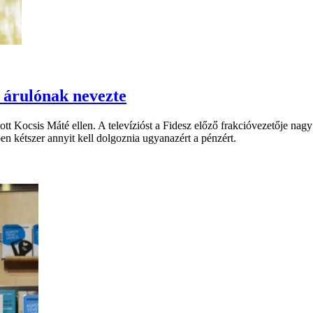
 árulónak nevezte
tott Kocsis Máté ellen. A televízióst a Fidesz előző frakcióvezetője nag
en kétszer annyit kell dolgoznia ugyanazért a pénzért.