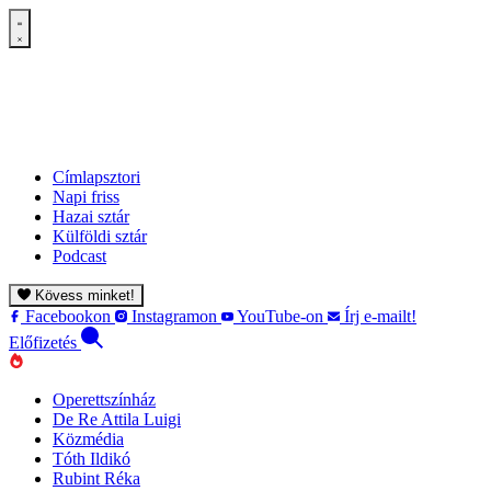
Címlapsztori
Napi friss
Hazai sztár
Külföldi sztár
Podcast
Kövess minket!
Facebookon
Instagramon
YouTube-on
Írj e-mailt!
Előfizetés
Operettszínház
De Re Attila Luigi
Közmédia
Tóth Ildikó
Rubint Réka