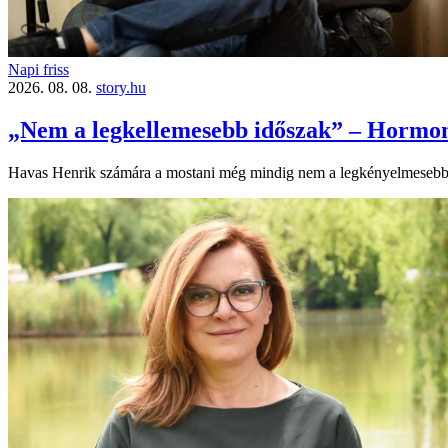
Napi friss
2026. 08. 08.
story.hu
„Nem a legkellemesebb időszak” – Hormon
Havas Henrik számára a mostani még mindig nem a legkényelmesebb idős