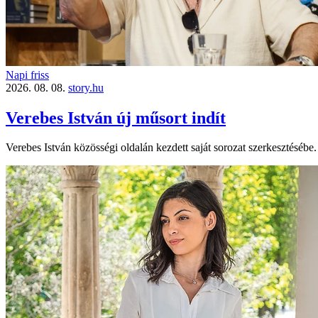
Napi friss
2026. 08. 08.
story.hu
Verebes István új műsort indít
Verebes István közösségi oldalán kezdett saját sorozat szerkesztésébe