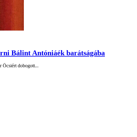
erni Bálint Antóniáék barátságába
 Öcsiért dobogott...