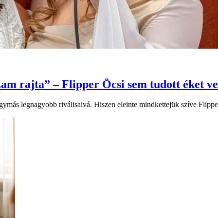
am rajta” – Flipper Öcsi sem tudott éket v
más legnagyobb riválisaivá. Hiszen eleinte mindkettejük szíve Flipper