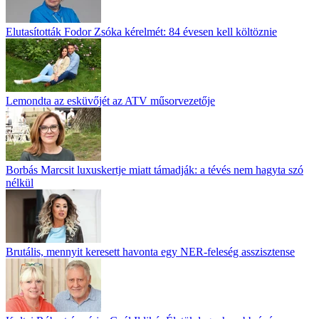
Elutasították Fodor Zsóka kérelmét: 84 évesen kell költöznie
Lemondta az esküvőjét az ATV műsorvezetője
Borbás Marcsit luxuskertje miatt támadják: a tévés nem hagyta szó
nélkül
Brutális, mennyit keresett havonta egy NER-feleség asszisztense