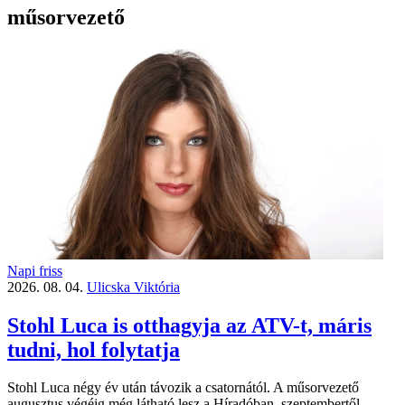
műsorvezető
Napi friss
2026. 08. 04.
Ulicska Viktória
Stohl Luca is otthagyja az ATV-t, máris
tudni, hol folytatja
Stohl Luca négy év után távozik a csatornától. A műsorvezető
augusztus végéig még látható lesz a Híradóban, szeptembertől