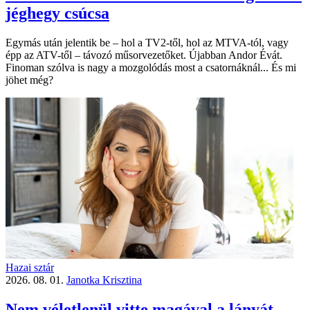
jéghegy csúcsa
Egymás után jelentik be – hol a TV2-től, hol az MTVA-tól, vagy
épp az ATV-től – távozó műsorvezetőket. Újabban Andor Évát.
Finoman szólva is nagy a mozgolódás most a csatornáknál... És mi
jöhet még?
Hazai sztár
2026. 08. 01.
Janotka Krisztina
Nem véletlenül vitte magával a lányát