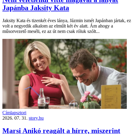
Japánba Jaksity Kata
Jaksity Kata és tizenkét éves lánya, Jázmin ismét Japánban jártak, ez
volt a negyedik alkalom az elmúlt két év alatt. Ám ahogy a
műsorvezető meséli, ez az út nem csak róluk szólt...
Címlapsztori
2026. 07. 31.
story.hu
Marsi Anikó reagált a hírre, miszerint