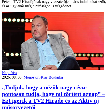
Péter a TV2 Híradójának nagy visszatérője, máris indulatokat szült,
és az ügy akár még a bíróságon is végződhet.
Napi friss
2026. 08. 03.
Monostori-Kiss Boglárka
„Tudjuk, hogy a nézők nagy része
pontosan tudja, hogy mi történt aznap” –
Ezt ígérik a TV2 Híradó és az Aktív új
műsorvezetői