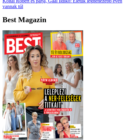
Koltai Róbert és párja, Gaál Ildikó: Életük legnehezebb évén
vannak túl
Best Magazin