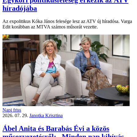
Egykori politikusfeleség érkezik az ATV
híradójába
Az expolitikus Kóka János felesége lesz az ATV új híradósa. Varga
Edit korábban az MTVA számos műsorát vezette.
Napi friss
2026. 07. 29.
Janotka Krisztina
Ábel Anita és Barabás Évi a közös
műsorvezetésről: „Minden nap kihívás,