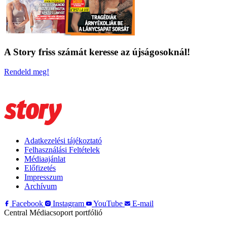
A Story friss számát keresse az újságosoknál!
Rendeld meg!
Adatkezelési tájékoztató
Felhasználási Feltételek
Médiaajánlat
Előfizetés
Impresszum
Archívum
Facebook
Instagram
YouTube
E-mail
Central Médiacsoport portfólió