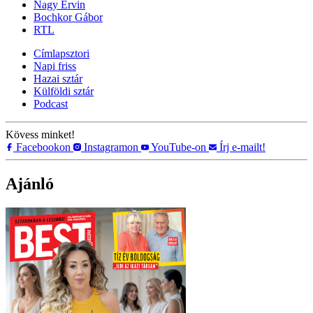
Nagy Ervin
Bochkor Gábor
RTL
Címlapsztori
Napi friss
Hazai sztár
Külföldi sztár
Podcast
Kövess minket!
Facebookon
Instagramon
YouTube-on
Írj e-mailt!
Ajánló