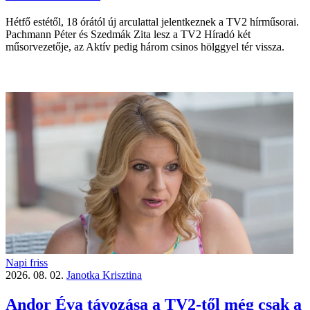
Hétfő estétől, 18 órától új arculattal jelentkeznek a TV2 hírműsorai.
Pachmann Péter és Szedmák Zita lesz a TV2 Híradó két
műsorvezetője, az Aktív pedig három csinos hölggyel tér vissza.
Napi friss
2026. 08. 02.
Janotka Krisztina
Andor Éva távozása a TV2-től még csak a