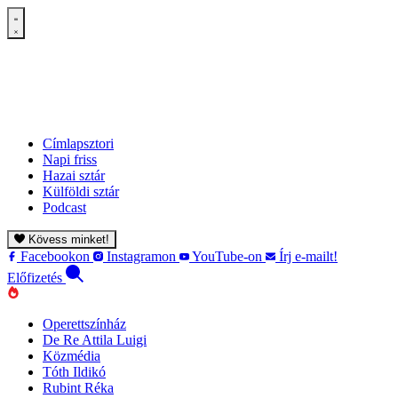
Címlapsztori
Napi friss
Hazai sztár
Külföldi sztár
Podcast
Kövess minket!
Facebookon
Instagramon
YouTube-on
Írj e-mailt!
Előfizetés
Operettszínház
De Re Attila Luigi
Közmédia
Tóth Ildikó
Rubint Réka