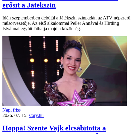
erősít a Játékszín
Idén szeptemberben debütál a Játékszín színpadán az ATV népszerű
műsorvezetője. Az első alkalommal Peller Annával és Hirtling
Istvánnal együtt láthatja majd a közönség.
Napi friss
2026. 07. 15.
story.hu
Hoppá! Szente Vajk elcsábította a