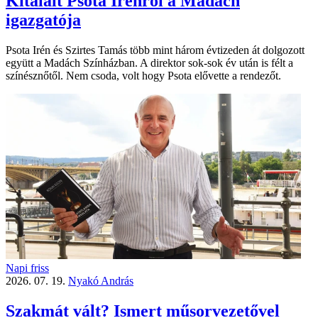
Kitálalt Psota Irénről a Madách
igazgatója
Psota Irén és Szirtes Tamás több mint három évtizeden át dolgozott
együtt a Madách Színházban. A direktor sok-sok év után is félt a
színésznőtől. Nem csoda, volt hogy Psota elővette a rendezőt.
Napi friss
2026. 07. 19.
Nyakó András
Szakmát vált? Ismert műsorvezetővel