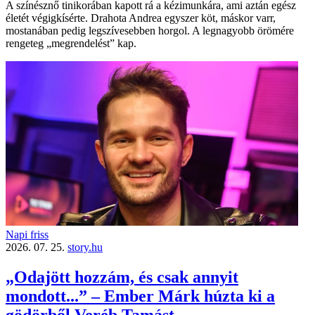
A színésznő tinikorában kapott rá a kézimunkára, ami aztán egész
életét végigkísérte. Drahota Andrea egyszer köt, máskor varr,
mostanában pedig legszívesebben horgol. A legnagyobb örömére
rengeteg „megrendelést” kap.
Napi friss
2026. 07. 25.
story.hu
„Odajött hozzám, és csak annyit
mondott...” – Ember Márk húzta ki a