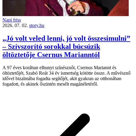
Napi friss
2026. 07. 02.
story.hu
„Jó volt veled lenni, jó volt összesimulni”
– Szívszorító sorokkal búcsúzik
öltöztetője Csernus Marianntól
A 97 éves korában elhunyt színésznőt, Csernus Mariannt és
öltöztetőjét, Szabó Reát 34 év ismertség kötötte össze. A művésznő
idővel bizalmába fogadta segítőjét, akit gyakran az otthonában
fogadott, és akinek őszintén mesélt magánéletéről.