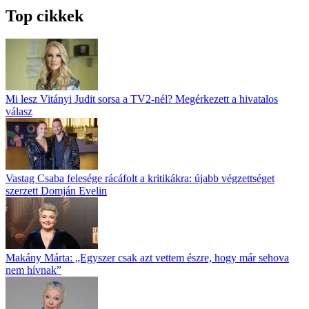
Top cikkek
Mi lesz Vitányi Judit sorsa a TV2-nél? Megérkezett a hivatalos
válasz
Vastag Csaba felesége rácáfolt a kritikákra: újabb végzettséget
szerzett Domján Evelin
Makány Márta: „Egyszer csak azt vettem észre, hogy már sehova
nem hívnak”