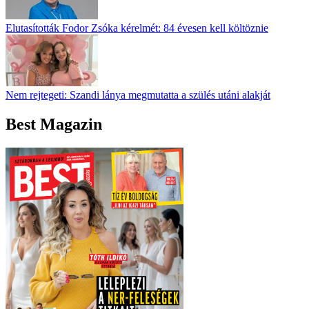
Elutasították Fodor Zsóka kérelmét: 84 évesen kell költöznie
Nem rejtegeti: Szandi lánya megmutatta a szülés utáni alakját
Best Magazin