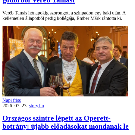
gödörből Veréb Tamást
Veréb Tamás hónapokig szorongott a színpadon egy baki után. A
kellemetlen állapotból pedig kollégája, Ember Márk rántotta ki.
Napi friss
2026. 07. 23.
story.hu
Országos szintre lépett az Operett-
botrány: újabb előadásokat mondanak le