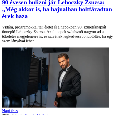
90 évesen bulizni jár Lehoczky Zsuzsa:
„Még akkor is, ha hajnalban holtfáradtan
érek haza
Vidám, programokkal teli életet él a napokban 90. születésnapját
ünneplő Lehoczky Zsuzsa. Az ünnepelt színésznő nagyon ad a
tökéletes megjelenésre is, és szívének legkedvesebb időtöltés, ha egy
szem lányával lehet.
Napi friss