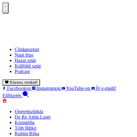
Címlapsztori
Napi friss
Hazai sztár
Külföldi sztár
Podcast
Kövess minket!
Facebookon
Instagramon
YouTube-on
Írj e-mailt!
Előfizetés
Operettszínház
De Re Attila Luigi
Közmédia
Tóth Ildikó
Rubint Réka