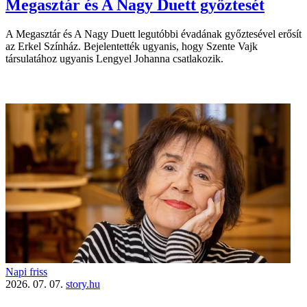
Megasztár és A Nagy Duett győztesét
A Megasztár és A Nagy Duett legutóbbi évadának győztesével erősít
az Erkel Színház. Bejelentették ugyanis, hogy Szente Vajk
társulatához ugyanis Lengyel Johanna csatlakozik.
Napi friss
2026. 07. 07.
story.hu