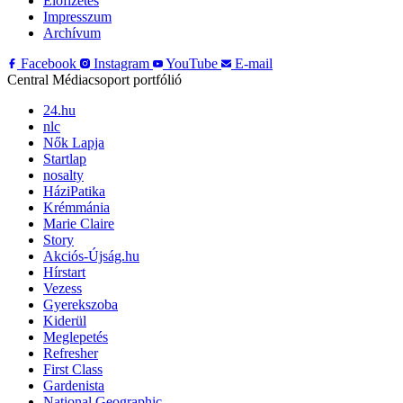
Előfizetés
Impresszum
Archívum
Facebook
Instagram
YouTube
E-mail
Central Médiacsoport portfólió
24.hu
nlc
Nők Lapja
Startlap
nosalty
HáziPatika
Krémmánia
Marie Claire
Story
Akciós-Újság.hu
Hírstart
Vezess
Gyerekszoba
Kiderül
Meglepetés
Refresher
First Class
Gardenista
National Geographic