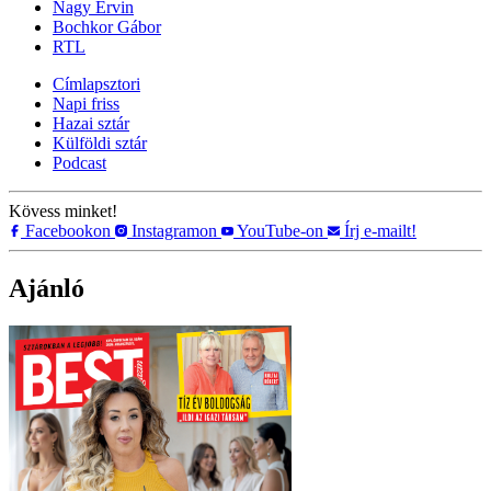
Nagy Ervin
Bochkor Gábor
RTL
Címlapsztori
Napi friss
Hazai sztár
Külföldi sztár
Podcast
Kövess minket!
Facebookon
Instagramon
YouTube-on
Írj e-mailt!
Ajánló