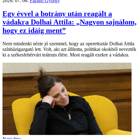
2026. 07. 06.
Faragó György
Egy évvel a botrány után reagált a
vádakra Dolhai Attila: „Nagyon sajnálom,
hogy ez idáig ment”
Nem mindenki nézte jó szemmel, hogy az operettsztár Dolhai Attila
színházigazgató lett. Volt, aki azt állította, politikai okokból nevezték
ki a székesfehérvári teátrum élére. Most reagált ezekre a vádakra.
Napi friss