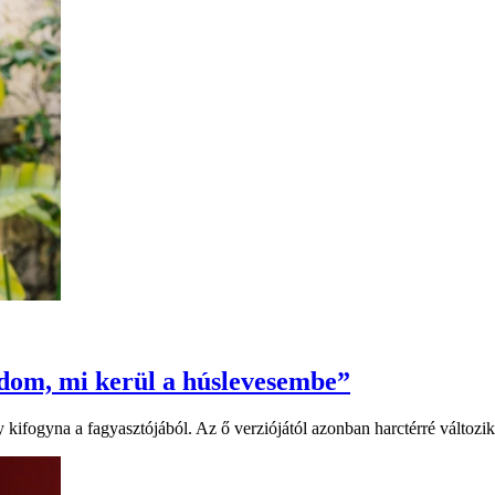
dom, mi kerül a húslevesembe”
y kifogyna a fagyasztójából. Az ő verziójától azonban harctérré válto