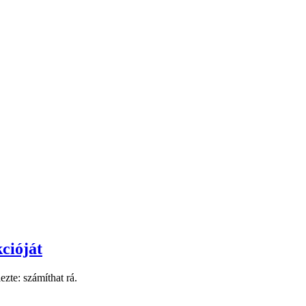
cióját
zte: számíthat rá.