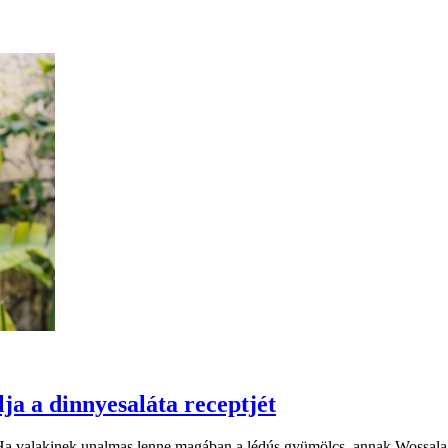
ja a dinnyesaláta receptjét
Ha valakinek unalmas lenne magában a lédús gyümölcs, annak Wossala Ro