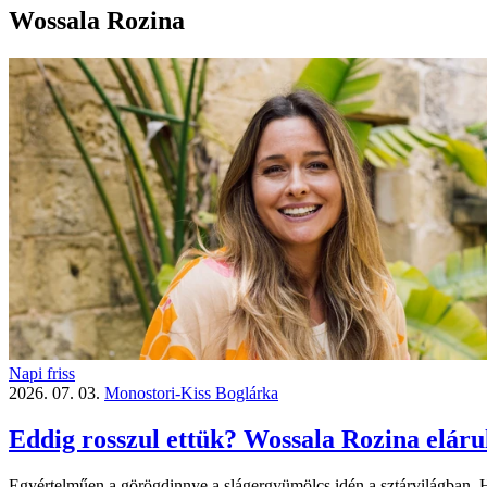
Wossala Rozina
Napi friss
2026. 07. 03.
Monostori-Kiss Boglárka
Eddig rosszul ettük? Wossala Rozina elárul
Egyértelműen a görögdinnye a slágergyümölcs idén a sztárvilágban. 