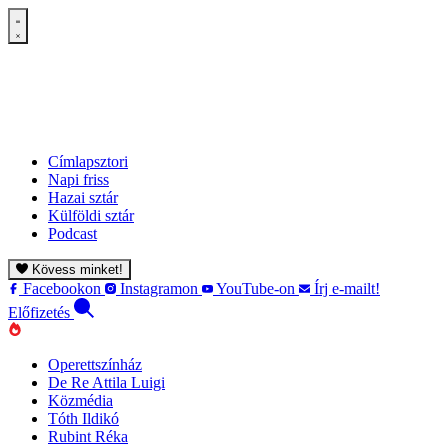
Címlapsztori
Napi friss
Hazai sztár
Külföldi sztár
Podcast
Kövess minket!
Facebookon
Instagramon
YouTube-on
Írj e-mailt!
Előfizetés
Operettszínház
De Re Attila Luigi
Közmédia
Tóth Ildikó
Rubint Réka