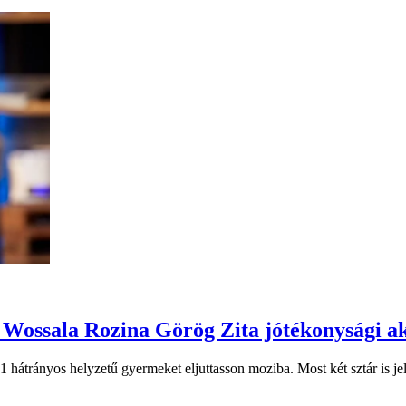
 Wossala Rozina Görög Zita jótékonysági ak
 hátrányos helyzetű gyermeket eljuttasson moziba. Most két sztár is jele