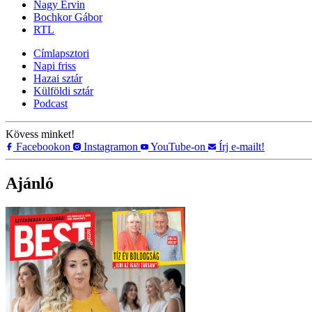
Nagy Ervin
Bochkor Gábor
RTL
Címlapsztori
Napi friss
Hazai sztár
Külföldi sztár
Podcast
Kövess minket!
Facebookon
Instagramon
YouTube-on
Írj e-mailt!
Ajánló