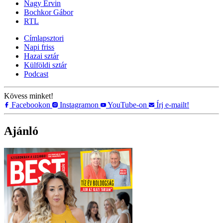
Nagy Ervin
Bochkor Gábor
RTL
Címlapsztori
Napi friss
Hazai sztár
Külföldi sztár
Podcast
Kövess minket!
Facebookon
Instagramon
YouTube-on
Írj e-mailt!
Ajánló