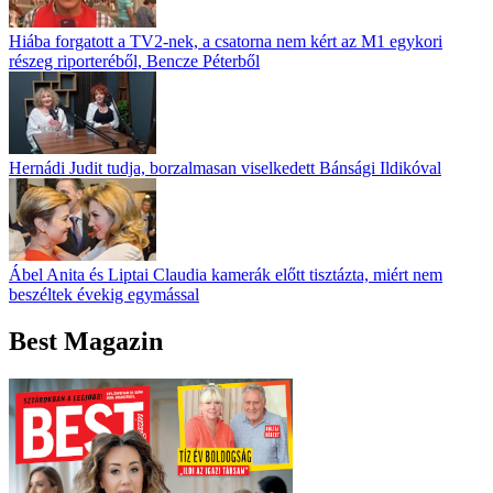
Hiába forgatott a TV2-nek, a csatorna nem kért az M1 egykori
részeg riporteréből, Bencze Péterből
Hernádi Judit tudja, borzalmasan viselkedett Bánsági Ildikóval
Ábel Anita és Liptai Claudia kamerák előtt tisztázta, miért nem
beszéltek évekig egymással
Best Magazin