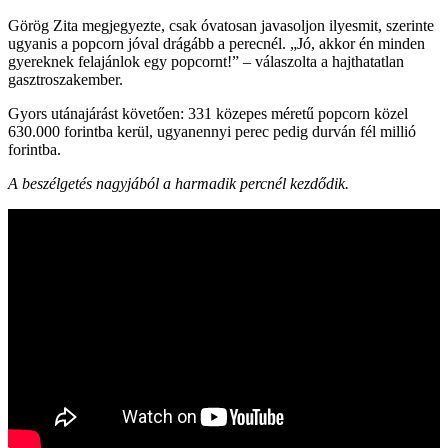
Görög Zita megjegyezte, csak óvatosan javasoljon ilyesmit, szerinte
ugyanis a popcorn jóval drágább a perecnél. „Jó, akkor én minden
gyereknek felajánlok egy popcornt!” – válaszolta a hajthatatlan
gasztroszakember.
Gyors utánajárást követően: 331 közepes méretű popcorn közel
630.000 forintba kerül, ugyanennyi perec pedig durván fél millió
forintba.
A beszélgetés nagyjából a harmadik percnél kezdődik.