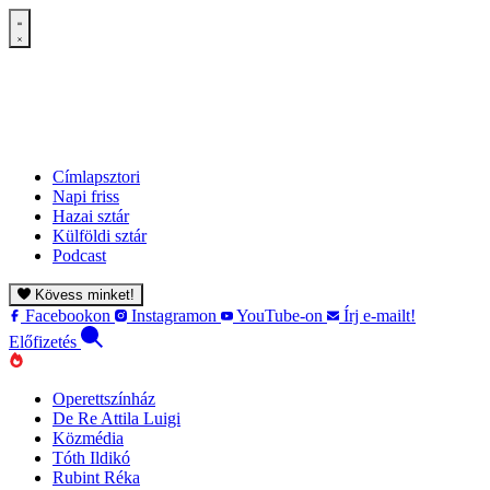
Címlapsztori
Napi friss
Hazai sztár
Külföldi sztár
Podcast
Kövess minket!
Facebookon
Instagramon
YouTube-on
Írj e-mailt!
Előfizetés
Operettszínház
De Re Attila Luigi
Közmédia
Tóth Ildikó
Rubint Réka