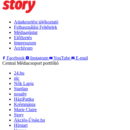
Adatkezelési tájékoztató
Felhasználási Feltételek
Médiaajánlat
Előfizetés
Impresszum
Archívum
Facebook
Instagram
YouTube
E-mail
Central Médiacsoport portfólió
24.hu
nlc
Nők Lapja
Startlap
nosalty
HáziPatika
Krémmánia
Marie Claire
Story
Akciós-Újság.hu
Hírstart