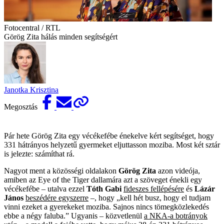
Fotocentral / RTL
Görög Zita hálás minden segítségért
Janotka Krisztina
Megosztás
Pár hete Görög Zita egy vécékefébe énekelve kért segítséget, hogy
331 hátrányos helyzetű gyermeket eljuttasson moziba. Most két sztár
is jelezte: számíthat rá.
Nagyot ment a közösségi oldalakon
Görög Zita
azon videója,
amiben az Eye of the Tiger dallamára azt a szöveget énekli egy
vécékefébe – utalva ezzel
Tóth Gabi
fideszes fellépésére
és
Lázár
János
beszédére egyszerre
–, hogy „kell hét busz, hogy el tudjam
vinni ezeket a gyerekeket moziba. Sajnos nincs tömegközlekedés
ebbe a négy faluba.” Ugyanis – közvetlenül
a NKA-a botrányok