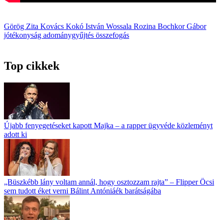
Görög Zita
Kovács Kokó István
Wossala Rozina
Bochkor Gábor
jótékonyság
adománygyűjtés
összefogás
Top cikkek
Újabb fenyegetéseket kapott Majka – a rapper ügyvéde közleményt
adott ki
„Büszkébb lány voltam annál, hogy osztozzam rajta” – Flipper Öcsi
sem tudott éket verni Bálint Antóniáék barátságába