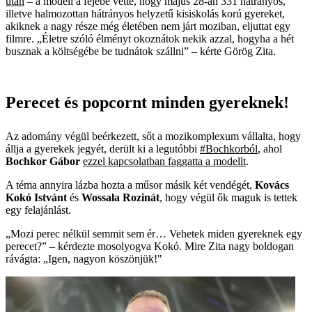
után
– a modell a fejébe vette, hogy május 28-án 331 hátrányos,
illetve halmozottan hátrányos helyzetű kisiskolás korú gyereket,
akiknek a nagy része még életében nem járt moziban, eljuttat egy
filmre. „Életre szóló élményt okoznátok nekik azzal, hogyha a hét
busznak a költségébe be tudnátok szállni” – kérte Görög Zita.
Perecet és popcornt minden gyereknek!
Az adomány végül beérkezett, sőt a mozikomplexum vállalta, hogy
állja a gyerekek jegyét, derült ki a legutóbbi
#Bochkorból
, ahol
Bochkor Gábor
ezzel kapcsolatban faggatta a modellt
.
A téma annyira lázba hozta a műsor másik két vendégét,
Kovács
Kokó Istvánt
és
Wossala Rozinát
, hogy végül ők maguk is tettek
egy felajánlást.
„Mozi perec nélkül semmit sem ér… Vehetek miden gyereknek egy
perecet?” – kérdezte mosolyogva Kokó. Mire Zita nagy boldogan
rávágta: „Igen, nagyon köszönjük!"