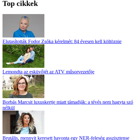
Top cikkek
Elutasították Fodor Zsóka kérelmét: 84 évesen kell költöznie
Lemondta az esküvőjét az ATV műsorvezetője
Borbás Marcsit luxuskertje miatt támadják: a tévés nem hagyta szó
nélkül
Brutális, mennyit keresett havonta egy NER-feleség asszisztense