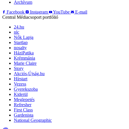
Archívum
Facebook
Instagram
YouTube
E-mail
Central Médiacsoport portfólió
24.hu
nlc
Nők Lapja
Startlap
nosalty
HáziPatika
Krémmánia
Marie Claire
Story
Akciós-Újság.hu
Hírstart
Vezess
Gyerekszoba
Kiderül
Meglepetés
Refresher
First Class
Gardenista
National Geographic