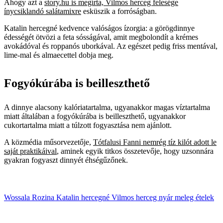
Ahogy azt a
story.hu is megírta, Vilmos herceg felesége
ínycsiklandó salátamixre
esküszik a forróságban.
Katalin hercegné kedvence valóságos ízorgia: a görögdinnye
édességét ötvözi a feta sósságával, amit megbolondít a krémes
avokádóval és roppanós uborkával. Az egészet pedig friss mentával,
lime-mal és almaecettel dobja meg.
Fogyókúrába is beilleszthető
A dinnye alacsony kalóriatartalma, ugyanakkor magas víztartalma
miatt általában a fogyókúrába is beilleszthető, ugyanakkor
cukortartalma miatt a túlzott fogyasztása nem ajánlott.
A közmédia műsorvezetője,
Tótfalusi Fanni nemrég tíz kilót adott le
saját praktikáival
, aminek egyik titkos összetevője, hogy uzsonnára
gyakran fogyaszt dinnyét éhségűzőnek.
Wossala Rozina
Katalin hercegné
Vilmos herceg
nyár
meleg
ételek