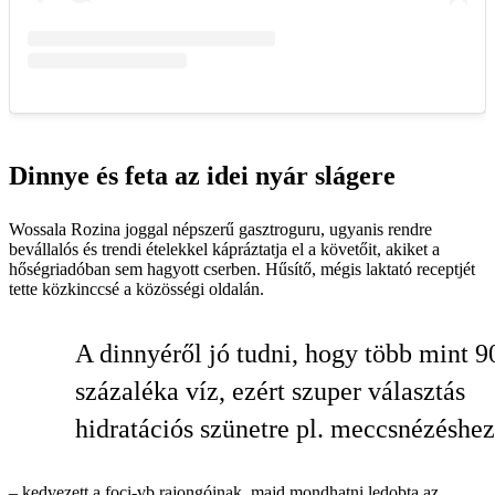
Dinnye és feta az idei nyár slágere
Wossala Rozina joggal népszerű gasztroguru, ugyanis rendre
bevállalós és trendi ételekkel kápráztatja el a követőit, akiket a
hőségriadóban sem hagyott cserben. Hűsítő, mégis laktató receptjét
tette közkinccsé a közösségi oldalán.
A dinnyéről jó tudni, hogy több mint 9
százaléka víz, ezért szuper választás
hidratációs szünetre pl. meccsnézéshez
– kedvezett a
foci-vb
rajongóinak, majd mondhatni ledobta az