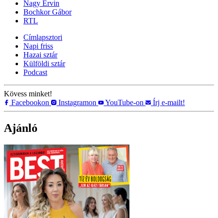
Nagy Ervin
Bochkor Gábor
RTL
Címlapsztori
Napi friss
Hazai sztár
Külföldi sztár
Podcast
Kövess minket!
Facebookon
Instagramon
YouTube-on
Írj e-mailt!
Ajánló