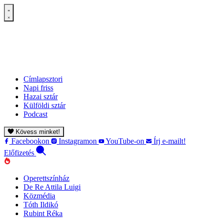
Címlapsztori
Napi friss
Hazai sztár
Külföldi sztár
Podcast
Kövess minket!
Facebookon
Instagramon
YouTube-on
Írj e-mailt!
Előfizetés
Operettszínház
De Re Attila Luigi
Közmédia
Tóth Ildikó
Rubint Réka