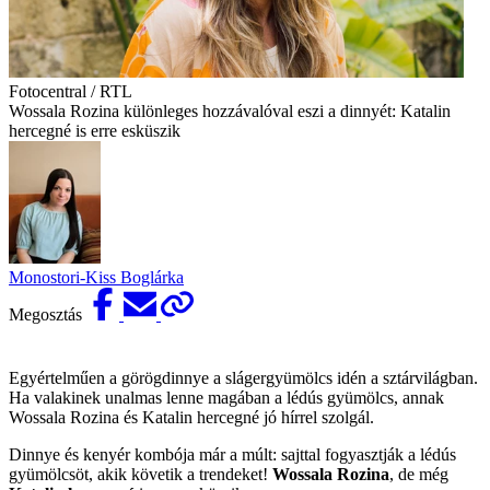
Fotocentral / RTL
Wossala Rozina különleges hozzávalóval eszi a dinnyét: Katalin
hercegné is erre esküszik
Monostori-Kiss Boglárka
Megosztás
Egyértelműen a görögdinnye a slágergyümölcs idén a sztárvilágban.
Ha valakinek unalmas lenne magában a lédús gyümölcs, annak
Wossala Rozina és Katalin hercegné jó hírrel szolgál.
Dinnye és kenyér kombója már a múlt: sajttal fogyasztják a lédús
gyümölcsöt, akik követik a trendeket!
Wossala Rozina
, de még