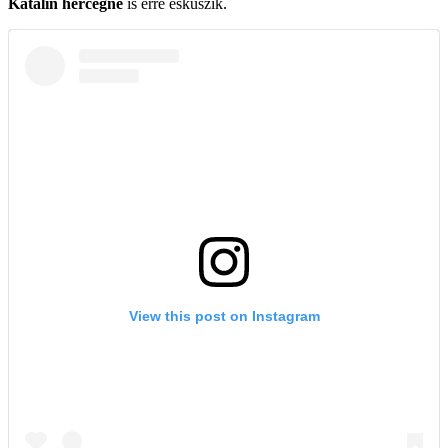
Katalin hercegné
is erre esküszik.