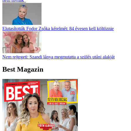
nem hívnak”
Elutasították Fodor Zsóka kérelmét: 84 évesen kell költöznie
Nem rejtegeti: Szandi lánya megmutatta a szülés utáni alakját
Best Magazin