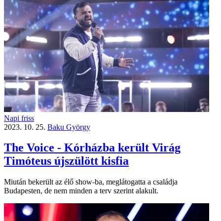
Napi friss
2023. 10. 25.
Baku György
The Voice - Kórházba került Virág
Timóteus újszülött kisfia
Miután bekerült az élő show-ba, meglátogatta a családja
Budapesten, de nem minden a terv szerint alakult.