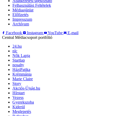
Adatkezelési tájékoztató
Felhasználási Feltételek
Médiaajánlat
Előfizetés
Impresszum
Archívum
Facebook
Instagram
YouTube
E-mail
Central Médiacsoport portfólió
24.hu
nlc
Nők Lapja
Startlap
nosalty
HáziPatika
Krémmánia
Marie Claire
Story
Akciós-Újság.hu
Hírstart
Vezess
Gyerekszoba
Kiderül
Meglepetés