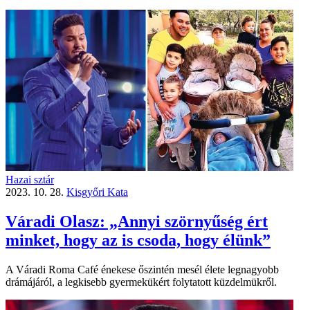
Hazai sztár
2023. 10. 28.
Kisgyőri Kata
Váradi Olasz: „Annyi szörnyűség ért
minket, hogy az is csoda, hogy élünk”
A Váradi Roma Café énekese őszintén mesél élete legnagyobb
drámájáról, a legkisebb gyermekükért folytatott küzdelmükről.