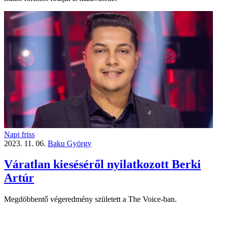
Napi friss
2023. 11. 06.
Baku György
Váratlan kieséséről nyilatkozott Berki
Artúr
Megdöbbentő végeredmény született a The Voice-ban.