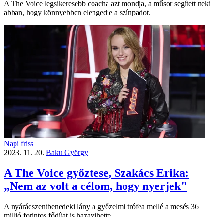
A The Voice legsikeresebb coacha azt mondja, a műsor segített neki
abban, hogy könnyebben elengedje a színpadot.
Napi friss
2023. 11. 20.
Baku György
A The Voice győztese, Szakács Erika:
„Nem az volt a célom, hogy nyerjek"
A nyárádszentbenedeki lány a győzelmi trófea mellé a mesés 36
millió forintos fődíjat is hazavihette.