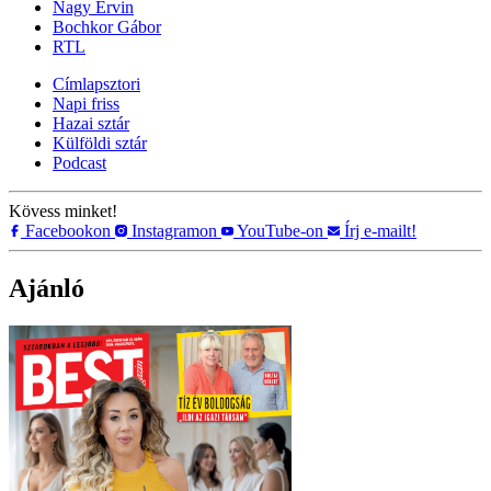
Nagy Ervin
Bochkor Gábor
RTL
Címlapsztori
Napi friss
Hazai sztár
Külföldi sztár
Podcast
Kövess minket!
Facebookon
Instagramon
YouTube-on
Írj e-mailt!
Ajánló