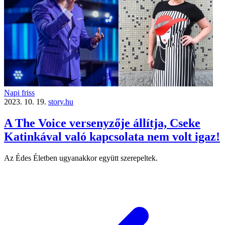
Napi friss
2023. 10. 19.
story.hu
A The Voice versenyzője állítja, Cseke
Katinkával való kapcsolata nem volt igaz!
Az Édes Életben ugyanakkor együtt szerepeltek.