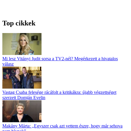
Top cikkek
Mi lesz Vitányi Judit sorsa a TV2-nél? Megérkezett a hivatalos
válasz
Vastag Csaba felesége rácáfolt a kritikákra: újabb végzettséget
szerzett Domján Evelin
Makány Márta: „Egyszer csak azt vettem észre, hogy már sehova