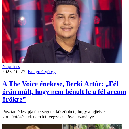
Napi friss
2023. 10. 27.
Faragó György
A The Voice énekese, Berki Artúr: „Fél
órán múlt, hogy nem bénult le a fél arcom
örökre”
Pusztán édesapja éberségnek köszönheti, hogy a rejtélyes
vírusfertőzésnek nem lett végzetes következménye.