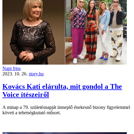
Napi friss
2023. 10. 26.
story.hu
Kovács Kati elárulta, mit gondol a The
Voice ítészeiről
A minap a 79. születésnapját ünneplő énekesnő bizony figyelemmel
követi a tehetségkutató műsort.