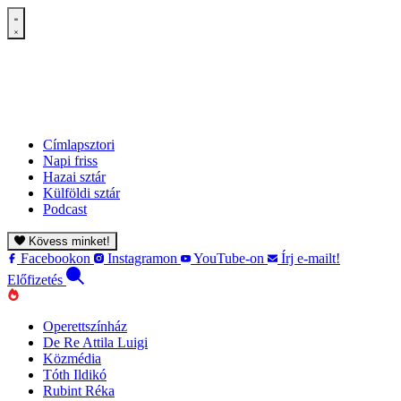
Címlapsztori
Napi friss
Hazai sztár
Külföldi sztár
Podcast
Kövess minket!
Facebookon
Instagramon
YouTube-on
Írj e-mailt!
Előfizetés
Operettszínház
De Re Attila Luigi
Közmédia
Tóth Ildikó
Rubint Réka