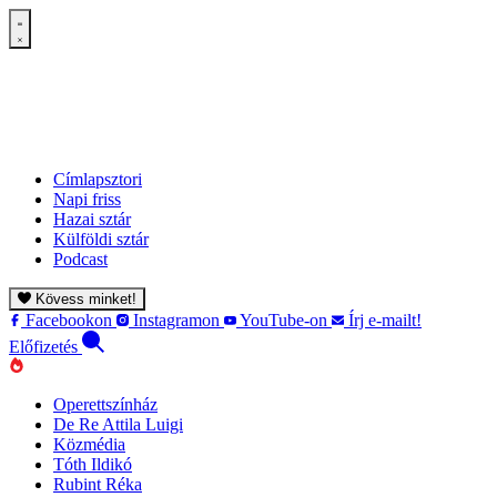
Címlapsztori
Napi friss
Hazai sztár
Külföldi sztár
Podcast
Kövess minket!
Facebookon
Instagramon
YouTube-on
Írj e-mailt!
Előfizetés
Operettszínház
De Re Attila Luigi
Közmédia
Tóth Ildikó
Rubint Réka