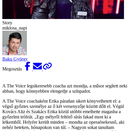
Story
miklosa_napi
Baku György
Megosztás
A The Voice legsikeresebb coacha azt mondja, a műsor segített neki
abban, hogy könnyebben elengedje a színpadot.
A The Voice coachaként Erika páratlan sikert könyvelhetett el: a
végső győztes személye az ő két versenyzője között dőlt el. Végül
Kovács Aliz és Szakács Erika közül utóbbi emelhette magasba a
győzelmi trófeát. „Egy mélyről feltörő sírás fakad most ki a
lelkemből. Helyére került minden – mondta az operaénekesnő, aki
nehéz heteken, hónapokon van túl. – Nagyon sokat tanultam