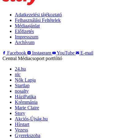
Adatkezelési tájékoztató
Felhasználási Feltételek
Médiaajánlat
Előfizetés
Impresszum
Archívum
Facebook
Instagram
YouTube
E-mail
Central Médiacsoport portfólió
24.hu
nlc
Nők Lapja
Startlap
nosalty
HáziPatika
Krémmánia
Marie Claire
Story
Akciós-Újság.hu
Hírstart
Vezess
Gyerekszoba