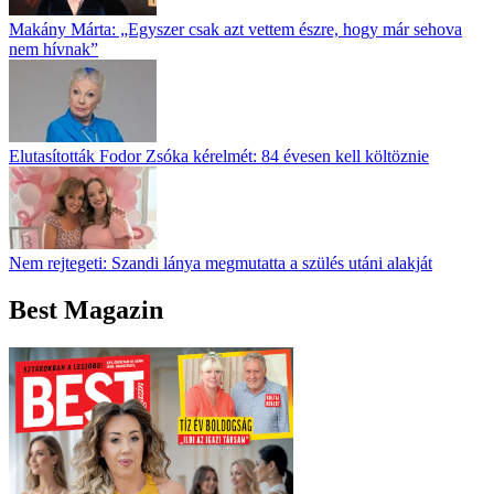
Makány Márta: „Egyszer csak azt vettem észre, hogy már sehova
nem hívnak”
Elutasították Fodor Zsóka kérelmét: 84 évesen kell költöznie
Nem rejtegeti: Szandi lánya megmutatta a szülés utáni alakját
Best Magazin