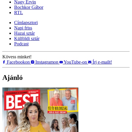
Nagy Ervin
Bochkor Gábor
RTL
Címlapsztori
Napi friss
Hazai sztár
Külföldi sztár
Podcast
Kövess minket!
Facebookon
Instagramon
YouTube-on
Írj e-mailt!
Ajánló