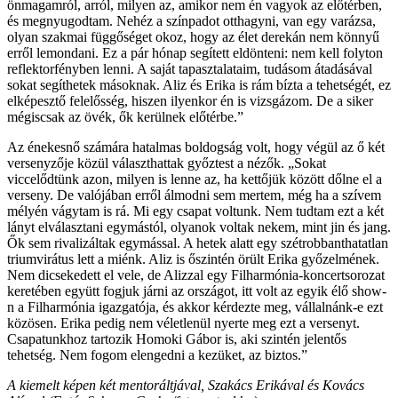
önmagamról, arról, milyen az, amikor nem én vagyok az előtérben,
és megnyugodtam. Nehéz a színpadot otthagyni, van egy varázsa,
olyan szakmai függőséget okoz, hogy az élet derekán nem könnyű
erről lemondani. Ez a pár hónap segített eldönteni: nem kell folyton
reflektorfényben lenni. A saját tapasztalataim, tudásom átadásával
sokat segíthetek másoknak. Aliz és Erika is rám bízta a tehetségét, ez
elképesztő felelősség, hiszen ilyenkor én is vizsgázom. De a siker
mégiscsak az övék, ők kerülnek előtérbe.”
Az énekesnő számára hatalmas boldogság volt, hogy végül az ő két
versenyzője közül választhattak győztest a nézők. „Sokat
viccelődtünk azon, milyen is lenne az, ha kettőjük között dőlne el a
verseny. De valójában erről álmodni sem mertem, még ha a szívem
mélyén vágytam is rá. Mi egy csapat voltunk. Nem tudtam ezt a két
lányt elválasztani egymástól, olyanok voltak nekem, mint jin és jang.
Ők sem rivalizáltak egymással. A hetek alatt egy szétrobbanthatatlan
triumvirátus lett a miénk. Aliz is őszintén örült Erika győzelmének.
Nem dicsekedett el vele, de Alizzal egy Filharmónia-koncertsorozat
keretében együtt fogjuk járni az országot, itt volt az egyik élő show-
n a Filharmónia igazgatója, és akkor kérdezte meg, vállalnánk-e ezt
közösen. Erika pedig nem véletlenül nyerte meg ezt a versenyt.
Csapatunkhoz tartozik Homoki Gábor is, aki szintén jelentős
tehetség. Nem fogom elengedni a kezüket, az biztos.”
A kiemelt képen két mentoráltjával, Szakács Erikával és Kovács