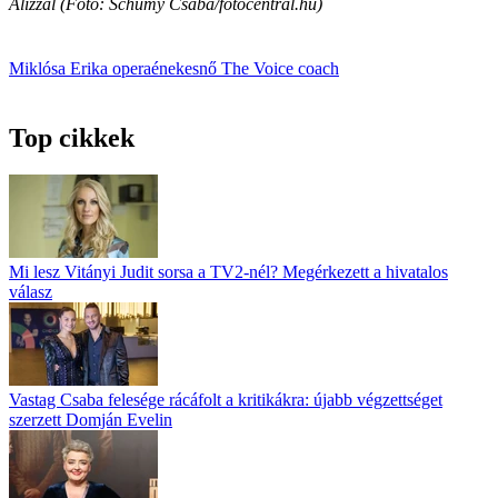
Alízzal (Fotó: Schumy Csaba/fotocentral.hu)
Miklósa Erika
operaénekesnő
The Voice
coach
Top cikkek
Mi lesz Vitányi Judit sorsa a TV2-nél? Megérkezett a hivatalos
válasz
Vastag Csaba felesége rácáfolt a kritikákra: újabb végzettséget
szerzett Domján Evelin