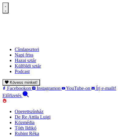
Címlapsztori
Napi friss
Hazai sztár
Külföldi sztár
Podcast
Kövess minket!
Facebookon
Instagramon
YouTube-on
Írj e-mailt!
Előfizetés
Operettszínház
De Re Attila Luigi
Közmédia
Tóth Ildikó
Rubint Réka