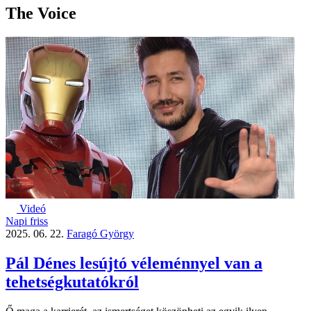
The Voice
Videó
Napi friss
2025. 06. 22.
Faragó György
Pál Dénes lesújtó véleménnyel van a
tehetségkutatókról