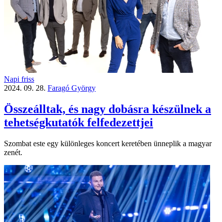
Napi friss
2024. 09. 28.
Faragó György
Összeálltak, és nagy dobásra készülnek a
tehetségkutatók felfedezettjei
Szombat este egy különleges koncert keretében ünneplik a magyar
zenét.