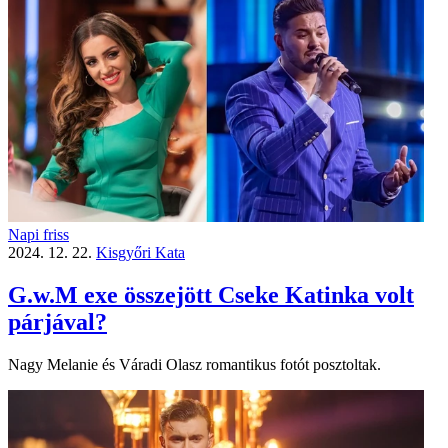
Napi friss
2024. 12. 22.
Kisgyőri Kata
G.w.M exe összejött Cseke Katinka volt
párjával?
Nagy Melanie és Váradi Olasz romantikus fotót posztoltak.