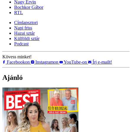
Nagy Ervin
Bochkor Gábor
RTL
Címlapsztori
Napi friss
Hazai sztár
Külföldi sztár
Podcast
Kövess minket!
Facebookon
Instagramon
YouTube-on
Írj e-mailt!
Ajánló