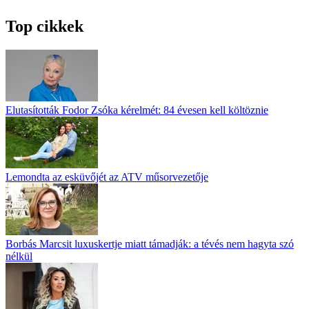
Top cikkek
Elutasították Fodor Zsóka kérelmét: 84 évesen kell költöznie
Lemondta az esküvőjét az ATV műsorvezetője
Borbás Marcsit luxuskertje miatt támadják: a tévés nem hagyta szó
nélkül