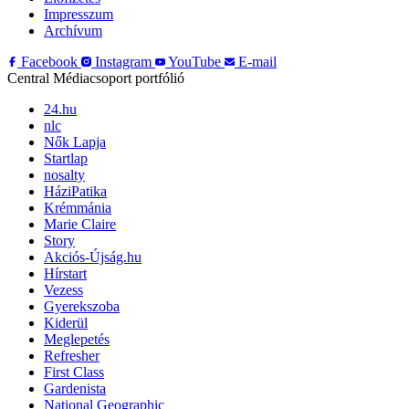
Impresszum
Archívum
Facebook
Instagram
YouTube
E-mail
Central Médiacsoport portfólió
24.hu
nlc
Nők Lapja
Startlap
nosalty
HáziPatika
Krémmánia
Marie Claire
Story
Akciós-Újság.hu
Hírstart
Vezess
Gyerekszoba
Kiderül
Meglepetés
Refresher
First Class
Gardenista
National Geographic