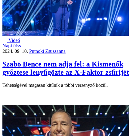
Videó
Napi friss
2024. 09. 10.
Putnoki Zsuzsanna
Szabó Bence nem adja fel: a Kismenők
győztese lenyűgözte az X-Faktor zsűrijét
Tehetségével magasan kitűnik a többi versenyző közül.