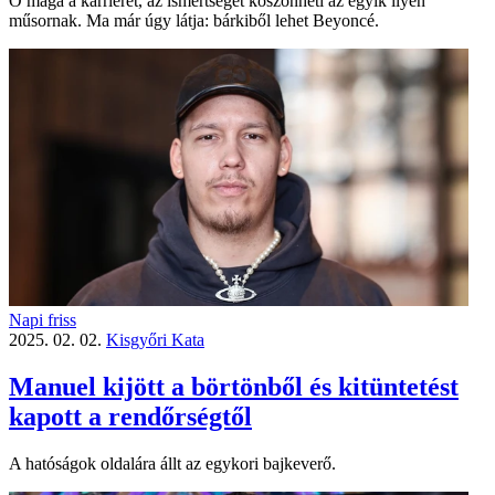
Ő maga a karrierét, az ismertséget köszönheti az egyik ilyen
műsornak. Ma már úgy látja: bárkiből lehet Beyoncé.
Napi friss
2025. 02. 02.
Kisgyőri Kata
Manuel kijött a börtönből és kitüntetést
kapott a rendőrségtől
A hatóságok oldalára állt az egykori bajkeverő.