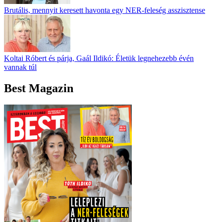
Brutális, mennyit keresett havonta egy NER-feleség asszisztense
Koltai Róbert és párja, Gaál Ildikó: Életük legnehezebb évén
vannak túl
Best Magazin