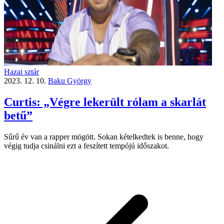
Hazai sztár
2023. 12. 10.
Baku György
Curtis: „Végre lekerült rólam a skarlát
betű”
Sűrű év van a rapper mögött. Sokan kételkedtek is benne, hogy
végig tudja csinálni ezt a feszített tempójú időszakot.