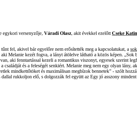
e egykori versenyzője,
Váradi Olasz
, akit évekkel ezelőtt
Cseke Kati
 tűnt fel, akivel bár egyelőre nem erősítették meg a kapcsolatukat, a
sok
 aki Melanie kezét fogva, a lányt átölelve látható a közös képen. „Sok
s van, aki fenntartással kezeli a romantikus viszonyt, egyesek szerint l
 családját és a feleségét senkiért. Melanie meg nem egy olyan lány, aki
eretlek mindkettőtöket és maximálisan megbízok bennetek” - szólt hozzá
dallal rukkoljon elő, s dolgozzák fel együtt az Egy jó asszony minden