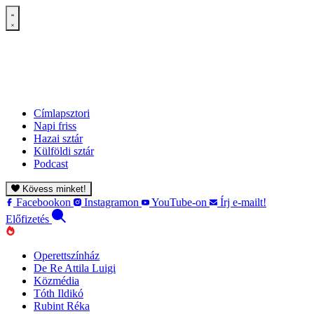
Címlapsztori
Napi friss
Hazai sztár
Külföldi sztár
Podcast
Kövess minket!
Facebookon
Instagramon
YouTube-on
Írj e-mailt!
Előfizetés
Operettszínház
De Re Attila Luigi
Közmédia
Tóth Ildikó
Rubint Réka