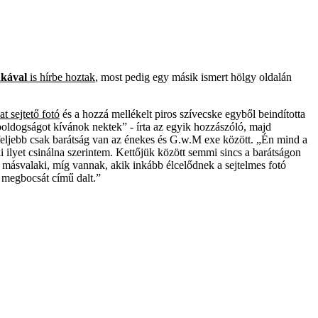
nkával
is hírbe hoztak
, most pedig egy másik ismert hölgy oldalán
at sejtető fotó
és a hozzá mellékelt piros szívecske egyből beindította
 boldogságot kívánok nektek” - írta az egyik hozzászóló, majd
egfeljebb csak barátság van az énekes és G.w.M exe között. „Én mind a
 ilyet csinálna szerintem. Kettőjük között semmi sincs a barátságon
 másvalaki, míg vannak, akik inkább élcelődnek a sejtelmes fotó
t megbocsát című dalt.”