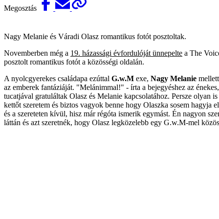
Megosztás
Nagy Melanie és Váradi Olasz romantikus fotót posztoltak.
Novemberben még a
19. házassági évfordulóját ünnepelte
a The Voic
posztolt romantikus fotót a közösségi oldalán.
A nyolcgyerekes családapa ezúttal
G.w.M
exe,
Nagy Melanie
mellett
az emberek fantáziáját. "Melánimmal!" - írta a bejegyéshez az énekes,
tucatjával gratuláltak Olasz és Melanie kapcsolatához. Persze olyan i
kettőt szeretem és biztos vagyok benne hogy Olaszka sosem hagyja el a
és a szereteten kívül, hisz már régóta ismerik egymást. Én nagyon sz
láttán és azt szeretnék, hogy Olasz legközelebb egy G.w.M-mel közös 