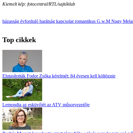
Kiemelt kép: fotocentral/RTL/sajtóklub
házasság
évforduló
barátság
kapcsolat
romantikus
G.w.M
Nagy Mela
Top cikkek
Elutasították Fodor Zsóka kérelmét: 84 évesen kell költöznie
Lemondta az esküvőjét az ATV műsorvezetője