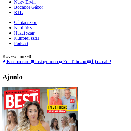
Nagy Ervin
Bochkor Gábor
RTL
Címlapsztori
Napi friss
Hazai sztár
Külföldi sztár
Podcast
Kövess minket!
Facebookon
Instagramon
YouTube-on
Írj e-mailt!
Ajánló