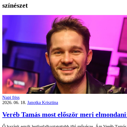
színészet
Napi friss
2026. 06. 18.
Janotka Krisztina
Veréb Tamás most először meri elmondani: 
Ő hazánk egyik legfoglalkoztatottabb ifjú művésze. Ám Veréb Tamás el