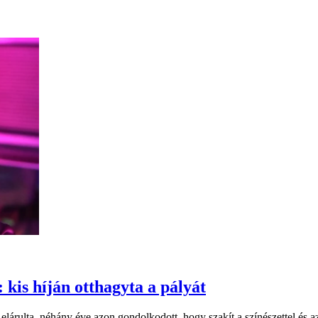
kis híján otthagyta a pályát
árulta, néhány éve azon gondolkodott, hogy szakít a színészettel és a