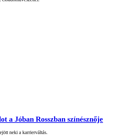
dot a Jóban Rosszban színésznője
ött neki a karrierváltás.