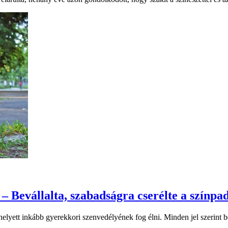
– Bevállalta, szabadságra cserélte a színpa
elyett inkább gyerekkori szenvedélyének fog élni. Minden jel szerint bej