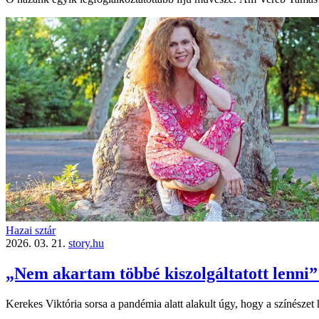
Hazai sztár
2026. 03. 21.
story.hu
„Nem akartam többé kiszolgáltatott lenni” 
Kerekes Viktória sorsa a pandémia alatt alakult úgy, hogy a színészet h