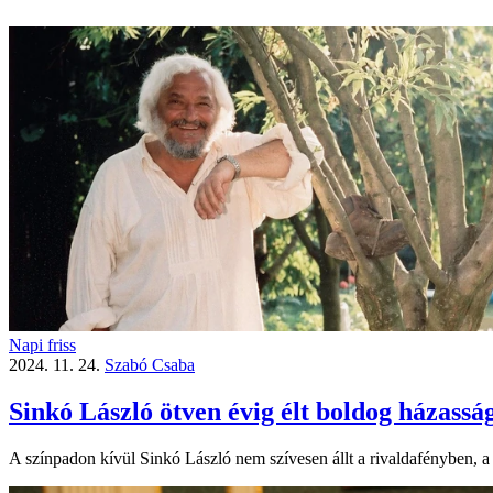
Napi friss
2024. 11. 24.
Szabó Csaba
Sinkó László ötven évig élt boldog házass
A színpadon kívül Sinkó László nem szívesen állt a rivalda­fényben, a