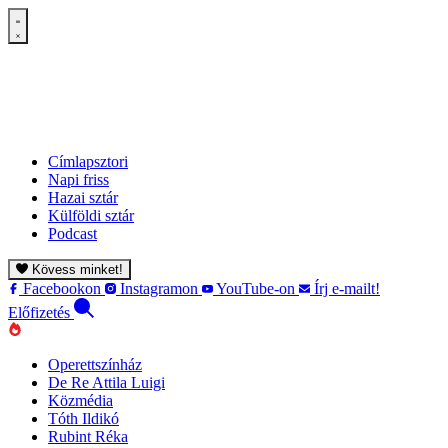
Címlapsztori
Napi friss
Hazai sztár
Külföldi sztár
Podcast
Kövess minket!
Facebookon
Instagramon
YouTube-on
Írj e-mailt!
Előfizetés
Operettszínház
De Re Attila Luigi
Közmédia
Tóth Ildikó
Rubint Réka