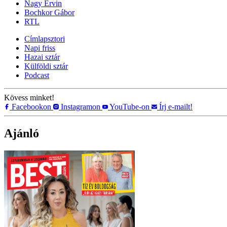
Nagy Ervin
Bochkor Gábor
RTL
Címlapsztori
Napi friss
Hazai sztár
Külföldi sztár
Podcast
Kövess minket!
Facebookon
Instagramon
YouTube-on
Írj e-mailt!
Ajánló