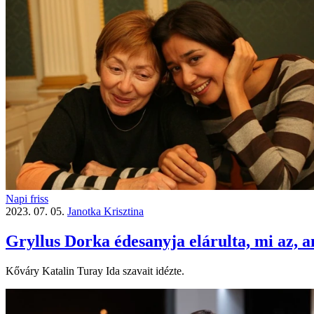
Napi friss
2023. 07. 05.
Janotka Krisztina
Gryllus Dorka édesanyja elárulta, mi az, 
Kőváry Katalin Turay Ida szavait idézte.