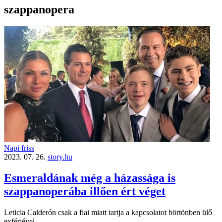
szappanopera
Napi friss
2023. 07. 26.
story.hu
Esmeraldának még a házassága is
szappanoperába illően ért véget
Leticia Calderón csak a fiai miatt tartja a kapcsolatot börtönben ülő
exférjével.