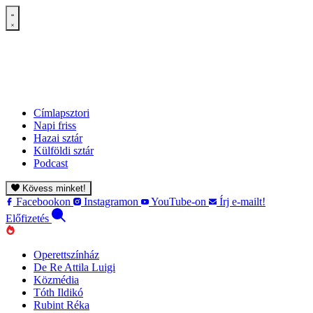
Címlapsztori
Napi friss
Hazai sztár
Külföldi sztár
Podcast
Kövess minket!
Facebookon
Instagramon
YouTube-on
Írj e-mailt!
Előfizetés
Operettszínház
De Re Attila Luigi
Közmédia
Tóth Ildikó
Rubint Réka