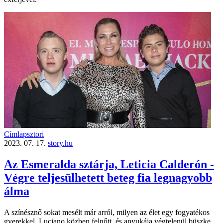
Címlapsztori
2023. 07. 17.
story.hu
Az Esmeralda sztárja, Leticia Calderón -
Végre teljesülhetett beteg fia legnagyobb
álma
A színésznő sokat mesélt már arról, milyen az élet egy fogyatékos
gyerekkel. Luciano közben felnőtt, és anyukája végtelenül büszke