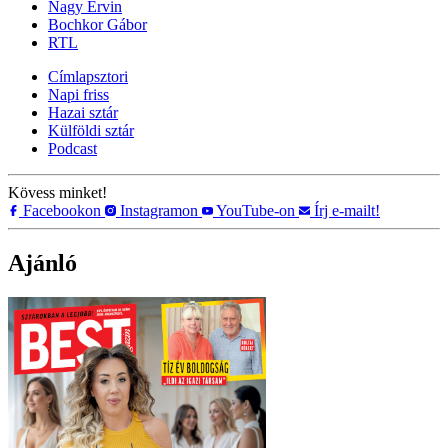
Nagy Ervin
Bochkor Gábor
RTL
Címlapsztori
Napi friss
Hazai sztár
Külföldi sztár
Podcast
Kövess minket!
Facebookon
Instagramon
YouTube-on
Írj e-mailt!
Ajánló