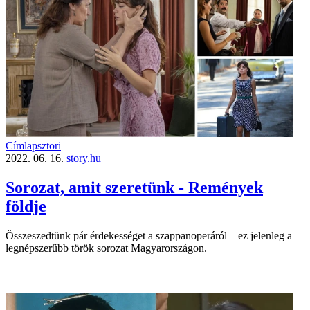
Címlapsztori
2022. 06. 16.
story.hu
Sorozat, amit szeretünk - Remények
földje
Összeszedtünk pár érdekességet a szappanoperáról – ez jelenleg a
legnépszerűbb török sorozat Magyarországon.