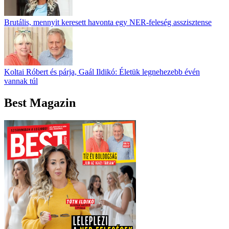
Brutális, mennyit keresett havonta egy NER-feleség asszisztense
Koltai Róbert és párja, Gaál Ildikó: Életük legnehezebb évén
vannak túl
Best Magazin