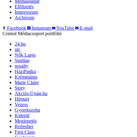
Médiaajánlat
Előfizetés
Impresszum
Archívum
Facebook
Instagram
YouTube
E-mail
Central Médiacsoport portfólió
24.hu
nlc
Nők Lapja
Startlap
nosalty
HáziPatika
Krémmánia
Marie Claire
Story
Akciós-Újság.hu
Hírstart
Vezess
Gyerekszoba
Kiderül
Meglepetés
Refresher
First Class