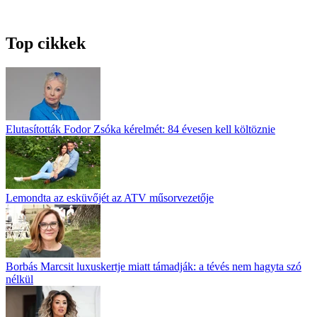
Top cikkek
Elutasították Fodor Zsóka kérelmét: 84 évesen kell költöznie
Lemondta az esküvőjét az ATV műsorvezetője
Borbás Marcsit luxuskertje miatt támadják: a tévés nem hagyta szó
nélkül