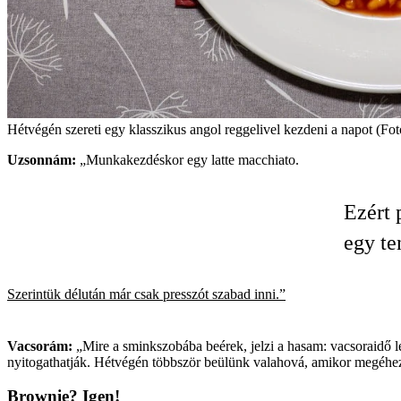
Hétvégén szereti egy klasszikus angol reggelivel kezdeni a napot (Fo
Uzsonnám:
„Munkakezdéskor egy latte macchiato.
Ezért 
egy te
Szerintük délután már csak presszót szabad inni.”
Vacsorám:
„Mire a sminkszobába beérek, jelzi a hasam: vacsoraidő l
nyitogathatják. Hétvégén többször beülünk valahová, amikor megéhezü
Brownie? Igen!