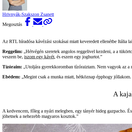
Hrivnyák-Szakszon Zsanett
Megosztás
Az RTL híradósa kávézási szokásai miatt keveredett ellenétbe Itália la
Reggelim:
„Hétvégén szeretek angolos reggelivel kezdeni, a a tükör
veszem be,
iszom egy kávét
, és eszem egy joghurtot.”
Tízóraim:
„Utoljára gyerekkoromban tízóraiztam. Nem vagyok az a nass
Ebédem:
„Megint csak a munka miatt, hétköznap épphogy jóllakom.
A kaja
A kedvencem, főleg a nyári melegben, egy tányér hideg gazpacho. És 
jöhetnek a nehezebb magyaros kosztok.”