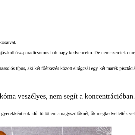
kosaival.
tojás-kolbász-paradicsomos bab nagy kedvenceim. De nem szeretek ennyi
olós típus, aki két főétkezés között elrágcsál egy-két marék pisztáciá
kóma veszélyes, nem segít a koncentrációban.
gyerekként sok időt töltöttem a nagyszülőknél, ők megkedveltették vel