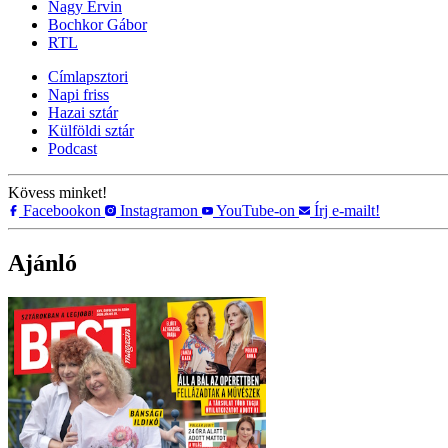
Nagy Ervin
Bochkor Gábor
RTL
Címlapsztori
Napi friss
Hazai sztár
Külföldi sztár
Podcast
Kövess minket!
Facebookon
Instagramon
YouTube-on
Írj e-mailt!
Ajánló