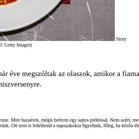
Story
tó: Getty Images)
pár éve megszóltak az olaszok, amikor a fiama
niszversenyre.
enne. Mire hazaérek, mégis beérem egy sajtos pirítóssal. Nem azért, me
nk. Ott nem is feltétlenül a napszakokra figyelünk, főleg, ha későn éb