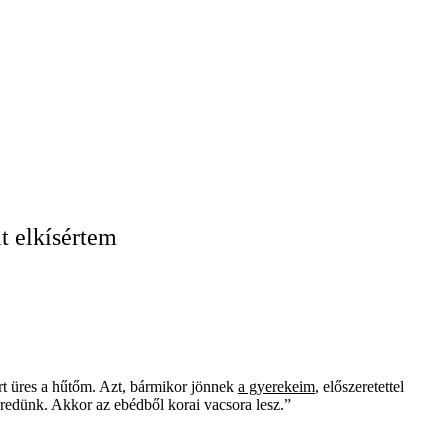
t elkísértem
rt üres a hűtőm. Azt, bármikor jönnek
a gyerekeim
, előszeretettel
redünk. Akkor az ebédből korai vacsora lesz.”