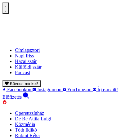
Címlapsztori
Napi friss
Hazai sztár
Külföldi sztár
Podcast
Kövess minket!
Facebookon
Instagramon
YouTube-on
Írj e-mailt!
Előfizetés
Operettszínház
De Re Attila Luigi
Közmédia
Tóth Ildikó
Rubint Réka