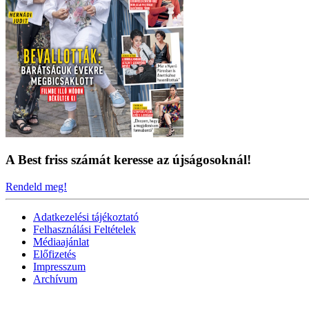
A Best friss számát keresse az újságosoknál!
Rendeld meg!
Adatkezelési tájékoztató
Felhasználási Feltételek
Médiaajánlat
Előfizetés
Impresszum
Archívum