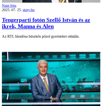
Napi friss
2025. 07. 25.
story.hu
Tengerparti fotón Szellő István és az
ikrek, Manna és Alen
Az RTL híradósa büszkén pózol gyermekei oldalán.