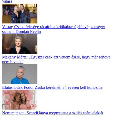
válasz
Vastag Csaba felesége rácáfolt a kritikákra: újabb végzettséget
szerzett Domján Evelin
Makány Márta: „Egyszer csak azt vettem észre, hogy már sehova
nem hívnak”
Elutasították Fodor Zsóka kérelmét: 84 évesen kell költöznie
Nem rejtegeti: Szandi lánya megmutatta a szülés utáni alakját