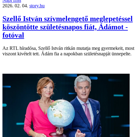
Napi friss
2026. 02. 04.
story.hu
Szellő István szívmelengető meglepetéssel
köszöntötte születésnapos fiát, Ádámot -
fotóval
Az RTL híradósa, Szellő István ritkán mutatja meg gyermekeit, most
viszont kivételt tett. Ádám fia a napokban születésnapját ünnepelte.