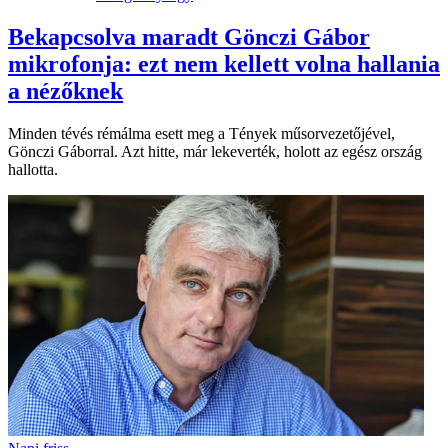
Bekapcsolva maradt Gönczi Gábor
mikrofonja: ezt nem kellett volna hallania
a nézőknek
Minden tévés rémálma esett meg a Tények műsorvezetőjével,
Gönczi Gáborral. Azt hitte, már lekeverték, holott az egész ország
hallotta.