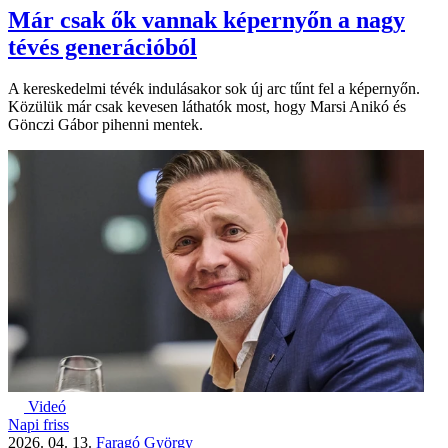
Már csak ők vannak képernyőn a nagy
tévés generációból
A kereskedelmi tévék indulásakor sok új arc tűnt fel a képernyőn.
Közülük már csak kevesen láthatók most, hogy Marsi Anikó és
Gönczi Gábor pihenni mentek.
Videó
Napi friss
2026. 04. 13.
Faragó György