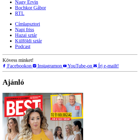
Nagy Ervin
Bochkor Gábor
RTL
Címlapsztori
Napi friss
Hazai sztár
Külföldi sztár
Podcast
Kövess minket!
Facebookon
Instagramon
YouTube-on
Írj e-mailt!
Ajánló