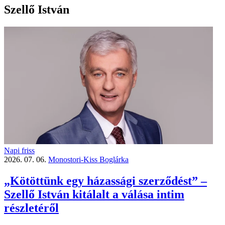
Szellő István
Napi friss
2026. 07. 06.
Monostori-Kiss Boglárka
„Kötöttünk egy házassági szerződést” –
Szellő István kitálalt a válása intim
részletéről