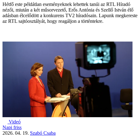
Hétfő este példátlan eseményeknek lehettek tanúi az RTL Híradó
nézői, miután a két műsorvezető, Erős Antónia és Szellő István élő
adásban élcelődött a konkurens TV2 híradósain. Lapunk megkereste
az RTL sajtóosztályát, hogy reagáljon a történtekre.
Videó
Napi friss
2026. 04. 19.
Szabó Csaba