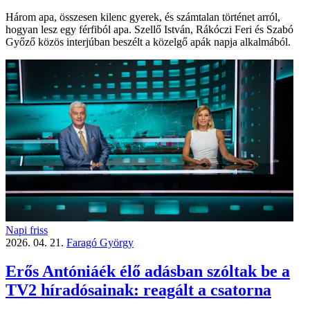
Három apa, összesen kilenc gyerek, és számtalan történet arról,
hogyan lesz egy férfiból apa. Szellő István, Rákóczi Feri és Szabó
Győző közös interjúban beszélt a közelgő apák napja alkalmából.
Napi friss
2026. 04. 21.
Faragó György
Erős Antóniáék élő adásban szóltak be a
TV2 híradósainak: reagált a csatorna