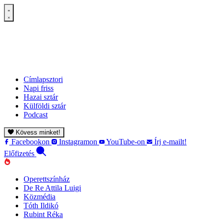
Címlapsztori
Napi friss
Hazai sztár
Külföldi sztár
Podcast
Kövess minket!
Facebookon
Instagramon
YouTube-on
Írj e-mailt!
Előfizetés
Operettszínház
De Re Attila Luigi
Közmédia
Tóth Ildikó
Rubint Réka