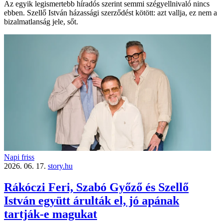
Az egyik legismertebb híradós szerint semmi szégyellnivaló nincs
ebben. Szellő István házassági szerződést kötött: azt vallja, ez nem a
bizalmatlanság jele, sőt.
Napi friss
2026. 06. 17.
story.hu
Rákóczi Feri, Szabó Győző és Szellő
István együtt árulták el, jó apának
tartják-e magukat