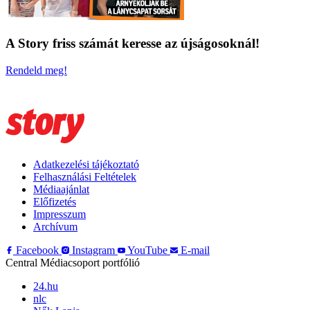
A Story friss számát keresse az újságosoknál!
Rendeld meg!
Adatkezelési tájékoztató
Felhasználási Feltételek
Médiaajánlat
Előfizetés
Impresszum
Archívum
Facebook
Instagram
YouTube
E-mail
Central Médiacsoport portfólió
24.hu
nlc