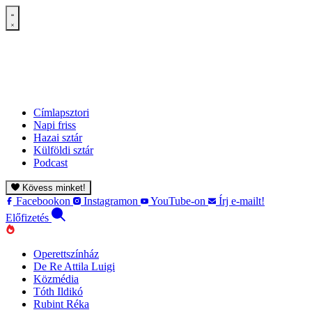
Címlapsztori
Napi friss
Hazai sztár
Külföldi sztár
Podcast
Kövess minket!
Facebookon
Instagramon
YouTube-on
Írj e-mailt!
Előfizetés
Operettszínház
De Re Attila Luigi
Közmédia
Tóth Ildikó
Rubint Réka