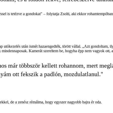
ssel is tetézve a gondokat" – folytatja Zsolti, aki ekkor rohamtempóba
ónap utókezelés után ismét hazaengedték, törött vállal. „Azt gondoltam, i
ák mindennaposak. Kamerát szereltem be, hogyha épp nem vagyok ott, akk
nos már többször kellett rohannom, mert megl
yám ott fekszik a padlón, mozdulatlanul."
sekkel, de a zenész rémálma, hogy egyszer nagyobb bajra ér oda.