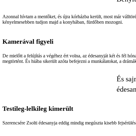
Azonnal hívtam a mentőket, és újra kórházba került, most már válltöré
kényelmesebben tudjon majd a konyhában, fürdőben mozogni.
Kamerával figyeli
De mielőtt a felújítás a végéhez ért volna, az édesanyját két és fél h
megtörtént. És hiába sikerült azóta befejezni a munkálatokat, a drám
És saj
édesan
Testileg-lelkileg kimerült
Szerencsére Zsolti édesanyja eddig mindig megúszta kisebb fejsérülé