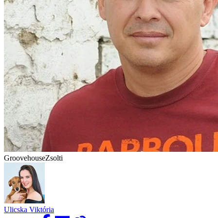
GroovehouseZsolti
Ulicska Viktória