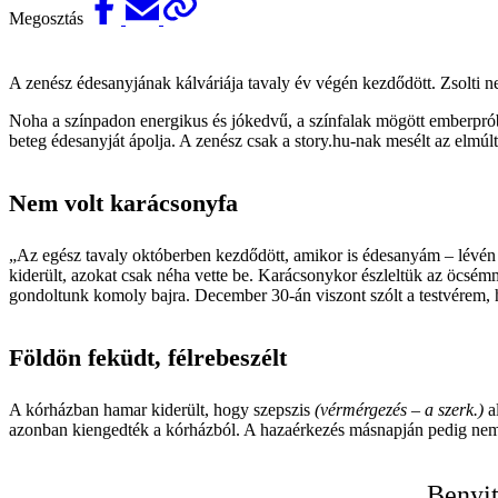
Megosztás
A zenész édesanyjának kálváriája tavaly év végén kezdődött. Zsolti ne
Noha a színpadon energikus és jókedvű, a színfalak mögött emberprób
beteg édesanyját ápolja. A zenész csak a story.hu-nak mesélt az elmú
Nem volt karácsonyfa
„Az egész tavaly októberben kezdődött, amikor is édesanyám – lévén ú
kiderült, azokat csak néha vette be. Karácsonykor észleltük az öcsémm
gondoltunk komoly bajra. December 30-án viszont szólt a testvérem, h
Földön feküdt, félrebeszélt
A kórházban hamar kiderült, hogy szepszis
(vérmérgezés – a szerk.)
al
azonban kiengedték a kórházból. A hazaérkezés másnapján pedig nem 
Benyit