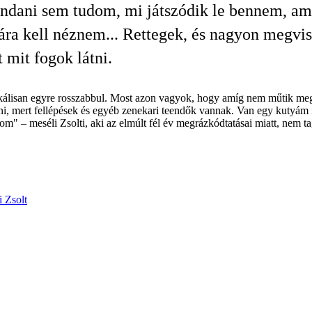
dani sem tudom, mi játszódik le bennem, am
ra kell néznem... Rettegek, és nagyon megvis
 mit fogok látni.
zikálisan egyre rosszabbul. Most azon vagyok, hogy amíg nem műtik meg,
i, mert fellépések és egyéb zenekari teendők vannak. Van egy kutyám is
" – meséli Zsolti, aki az elmúlt fél év megrázkódtatásai miatt, nem ta
i Zsolt