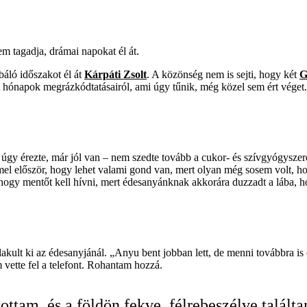
m tagadja, drámai napokat él át.
áló időszakot él át
Kárpáti Zsolt
. A közönség nem is sejti, hogy két
G
lt hónapok megrázkódtatásairól, ami úgy tűnik, még közel sem ért véget.
gy érezte, már jól van – nem szedte tovább a cukor- és szívgyógyszere
el először, hogy lehet valami gond van, mert olyan még sosem volt, hogy
ogy mentőt kell hívni, mert édesanyánknak akkorára duzzadt a lába, hog
akult ki az édesanyjánál. „Anyu bent jobban lett, de menni továbbra is 
vette fel a telefont. Rohantam hozzá.
ottam, és a földön fekve, félrebeszélve találta