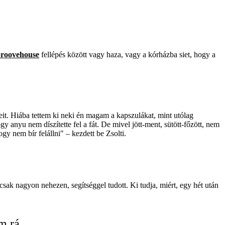
roovehouse
fellépés között vagy haza, vagy a kórházba siet, hogy a
it. Hiába tettem ki neki én magam a kapszulákat, mint utólag
 anyu nem díszítette fel a fát. De mivel jött-ment, sütött-főzött, nem
y nem bír felállni" – kezdett be Zsolti.
csak nagyon nehezen, segítséggel tudott. Ki tudja, miért, egy hét után
m rá.