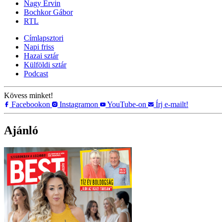
Nagy Ervin
Bochkor Gábor
RTL
Címlapsztori
Napi friss
Hazai sztár
Külföldi sztár
Podcast
Kövess minket!
Facebookon
Instagramon
YouTube-on
Írj e-mailt!
Ajánló