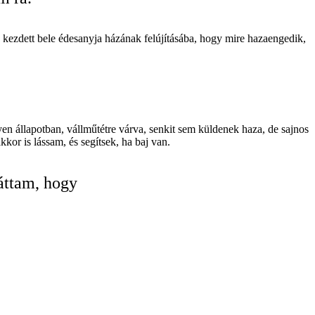
n kezdett bele édesanyja házának felújításába, hogy mire hazaengedik,
lyen állapotban, vállműtétre várva, senkit sem küldenek haza, de sajnos
or is lássam, és segítsek, ha baj van.
áttam, hogy