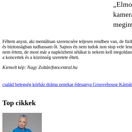
„Elmon
kamerá
megint
Féltem anyut, aki mentálisan szerencsére teljesen rendben van, de fi
és biztonságban tudhassam őt. Sajnos én nem tudok non stop vele lenn
nem értem, de most már a napközbeni sétákat is nekem kell megoldanom
a koncertek és a közönség szeretete élteti.
Kiemelt kép: Nagy Zoltán/fotocentral.hu
család
betegség
kórház
dráma
zenekar
édesanya
Groovehouse
Kárpát
Top cikkek