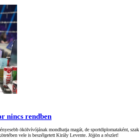
or nincs rendben
nyesebb ökölvívójának mondhatja magát, de sportdiplomataként, szakko
tetében vele is beszélgetett Király Levente. Jöjjön a részlet!