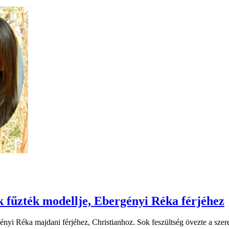
k fűzték modellje, Ebergényi Réka férjéhez
ényi Réka majdani férjéhez, Christianhoz. Sok feszültség övezte a sze