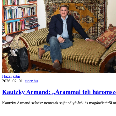
Hazai sztár
2026. 02. 01.
story.hu
Kautzky Armand: „Árammal teli háromszög
Kautzky Armand színész nemcsak saját pályájáról és magán­életéről mesé