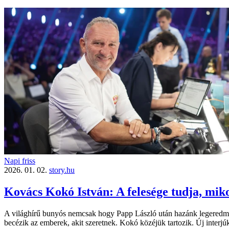
Napi friss
2026. 01. 02.
story.hu
Kovács Kokó István: A felesége tudja, mik
A világhírű bunyós nemcsak hogy Papp László után hazánk legeredmé
becézik az emberek, akit szeretnek. Kokó közéjük tartozik. Új interjúkö