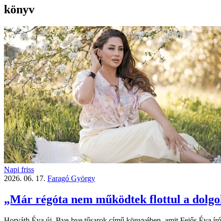
könyv
Napi friss
2026. 06. 17.
Faragó György
„Már régóta nem működtek flottul a dolgok
Horváth Éva új, Bye-bye tűsarok című könyvében, amit Fejős Éva írón