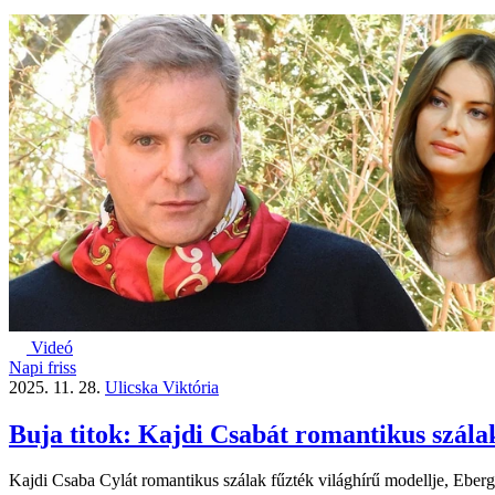
Videó
Napi friss
2025. 11. 28.
Ulicska Viktória
Buja titok: Kajdi Csabát romantikus szála
Kajdi Csaba Cylát romantikus szálak fűzték világhírű modellje, Eberg