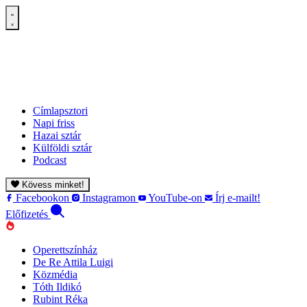
Címlapsztori
Napi friss
Hazai sztár
Külföldi sztár
Podcast
Kövess minket!
Facebookon
Instagramon
YouTube-on
Írj e-mailt!
Előfizetés
Operettszínház
De Re Attila Luigi
Közmédia
Tóth Ildikó
Rubint Réka