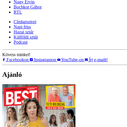
Nagy Ervin
Bochkor Gábor
RTL
Címlapsztori
Napi friss
Hazai sztár
Külföldi sztár
Podcast
Kövess minket!
Facebookon
Instagramon
YouTube-on
Írj e-mailt!
Ajánló