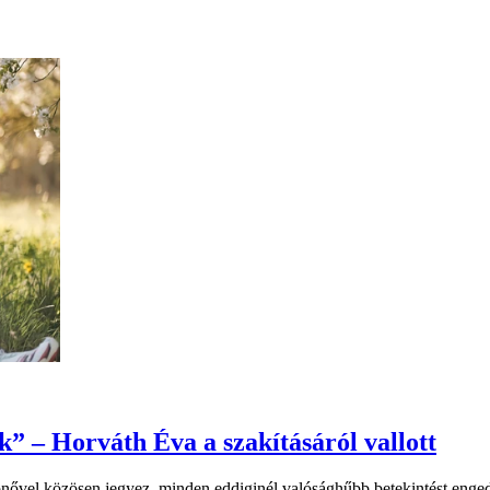
” – Horváth Éva a szakításáról vallott
ővel közösen jegyez, minden eddiginél valósághűbb betekintést enged 