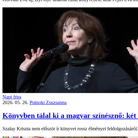
Napi friss
2026. 05. 26.
Putnoki Zsuzsanna
Könyvben tálal ki a magyar színésznő: két 
Szalay Kriszta nem először ír könyvet rossz élményei feldolgozásáról