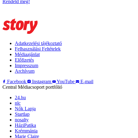
Rendeld meg!
Adatkezelési tájékoztató
Felhasználási Feltételek
Médiaajánlat
Előfizetés
Impresszum
Archívum
Facebook
Instagram
YouTube
E-mail
Central Médiacsoport portfólió
24.hu
nlc
Nők Lapja
Startlap
nosalty
HáziPatika
Krémmánia
Marie Claire