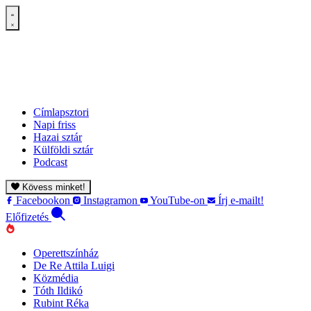
Címlapsztori
Napi friss
Hazai sztár
Külföldi sztár
Podcast
Kövess minket!
Facebookon
Instagramon
YouTube-on
Írj e-mailt!
Előfizetés
Operettszínház
De Re Attila Luigi
Közmédia
Tóth Ildikó
Rubint Réka