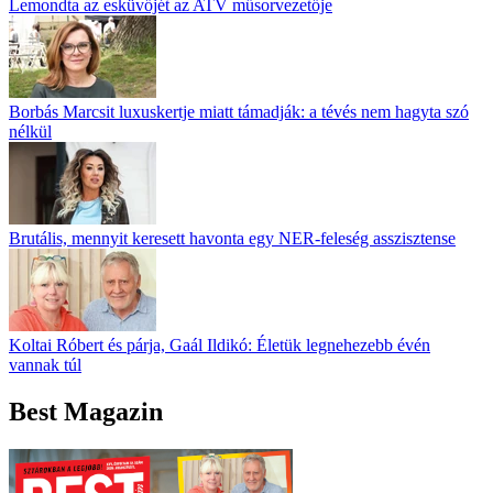
Lemondta az esküvőjét az ATV műsorvezetője
Borbás Marcsit luxuskertje miatt támadják: a tévés nem hagyta szó
nélkül
Brutális, mennyit keresett havonta egy NER-feleség asszisztense
Koltai Róbert és párja, Gaál Ildikó: Életük legnehezebb évén
vannak túl
Best Magazin