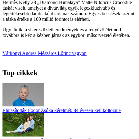
Hermès Kelly 28 „Diamond Himalaya” Matte Niloticus Crocodile
táskát viselt, amelyet a divatvilág egyik legexkluzívabb és
legértékesebb darabjaként tartanak számon. Egyes becslések szerint
a táska értéke a 100 millió forintot is elérheti.
Úgy tűnik, a sikeres üzleti eredmények és a fényűző életmód
továbbra is kéz a kézben járnak az egykori műsorvezető életében.
Várkonyi Andrea
Mészáros Lőrinc
vagyon
Top cikkek
Elutasították Fodor Zsóka kérelmét: 84 évesen kell költöznie