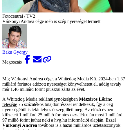
Fotocentral / TV2
Várkonyi Andrea cége idén is szép nyereséget termelt
Baku György
Megosztás
Míg Várkonyi Andrea cége, a Whitedog Media Kft. 2024-ben 1,37
milliárd forintos adózott nyereséget könyvelhetett el, addig tavaly
már 1,46 milliárd forint plusszal zárta az évet.
A Whitedog Media reklámügynökségben
Mészáros Lőrinc
felesége
75 százalékos tulajdonrésszel rendelkezik, így a cég
nyereségéből is tekintélyes összeg illeti meg. Az előző évben
kifizetett 1 milliárd 25 millió forintos osztalék után most 1 milliárd
97 millió forint juthat neki
a hvg.hu
információi alapján. Ezzel
Várkonyi Andrea
továbbra is a hazai milliárdos üzletasszonyok