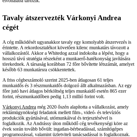
élvonalába tartozik.
Tavaly átszervezték Várkonyi Andrea
cégét
A cég működését ugyanakkor tavaly egy komolyabb átszervezés is
érintette. A rekordosztalékot követően kilenc munkatárs távozott a
vállalkozástól. Akkor a Whitedog azzal indokolta a lépést, hogy a
hosszú távú stratégia részeként a munkaerő-hatékonyság javítására
törekednek. A társaság korábban 72 főre bővítette létszámát, amelyet
később 63 munkatársra csökkentettek.
A friss cégbeszámoló szerint 2025-ben átlagosan 61 teljes
munkaidős és 3 részmunkaidős dolgozó állt alkalmazásban. Az egy
főre jutó havi átlagos bérköltség teljes munkaidő esetén 865 ezer
forint, részmunkaidőben pedig 1,13 millió forint volt.
Várkonyi Andrea
még 2020 őszén alapította a vállalkozást, amely
reklámügynökségi feladatok mellett film-, videó- és televíziós
produkciók gyártásával, utómunkáival és terjesztésével is
foglalkozik. Az Andrássy úton működő cég tevékenységi köre az
évek során tovább bővült: ingatlan-bérbeadással, számítógépes
programozással, valamint üzletviteli tanácsadással is foglalkoznak.