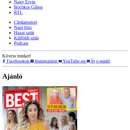
Nagy Ervin
Bochkor Gábor
RTL
Címlapsztori
Napi friss
Hazai sztár
Külföldi sztár
Podcast
Kövess minket!
Facebookon
Instagramon
YouTube-on
Írj e-mailt!
Ajánló