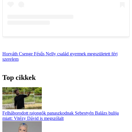
Horváth Csenge
Fésűs Nelly
család
gyermek
megszületett
férj
szerelem
Top cikkek
Felháborodott rajongók panaszkodnak Sebestyén Balázs bulija
miatt: Vitézy Dávid is megszólalt