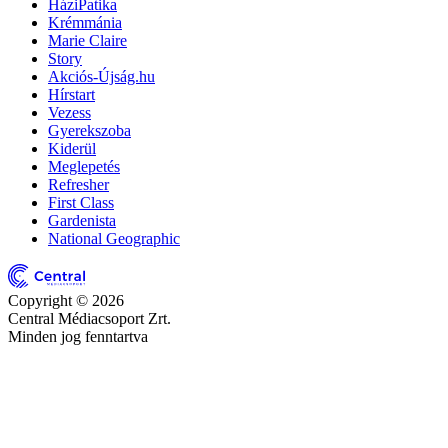
HáziPatika
Krémmánia
Marie Claire
Story
Akciós-Újság.hu
Hírstart
Vezess
Gyerekszoba
Kiderül
Meglepetés
Refresher
First Class
Gardenista
National Geographic
Copyright © 2026
Central Médiacsoport Zrt.
Minden jog fenntartva