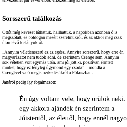
tervezettnél pár évvel előbb érkezett meg az életébe.
Sorsszerű találkozás
Ottót még keveset láthattuk, hallhattuk, a napokban azonban ő is
megszólalt, és boldogan mesélt szerelmükről, és az akkor még csak
úton lévő kislányukról.
„Annyira véletlenszerű ez az egész. Annyira sorsszerű, hogy erre én
magyarázatot nem tudok adni, de szerintem Csenge sem. Annyira
sok véletlen volt egymás után, ami jól jött ki, pozitívan érintett
minket, hogy ez tényleg úgymond egy csoda” – mondta a
Csengével való megismerkedésükről a Fókuszban.
Janáról pedig így fogalmazott:
Én úgy voltam vele, hogy örülök neki.
egy akkora ajándék én szerintem a
Jóistentől, az élettől, hogy ennél nagy