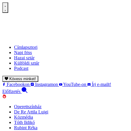
Címlapsztori
Napi friss
Hazai sztár
Külföldi sztár
Podcast
Kövess minket!
Facebookon
Instagramon
YouTube-on
Írj e-mailt!
Előfizetés
Operettszínház
De Re Attila Luigi
Közmédia
Tóth Ildikó
Rubint Réka