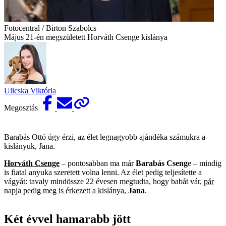
Fotocentral / Birton Szabolcs
Május 21-én megszületett Horváth Csenge kislánya
Ulicska Viktória
Megosztás
Barabás Ottó úgy érzi, az élet legnagyobb ajándéka számukra a
kislányuk, Jana.
Horváth Csenge
– pontosabban ma már
Barabás Cseng
e – mindig
is fiatal anyuka szeretett volna lenni. Az élet pedig teljesítette a
vágyát: tavaly mindössze 22 évesen megtudta, hogy babát vár,
pár
napja pedig meg is érkezett a kislánya,
Jana
.
Két évvel hamarabb jött