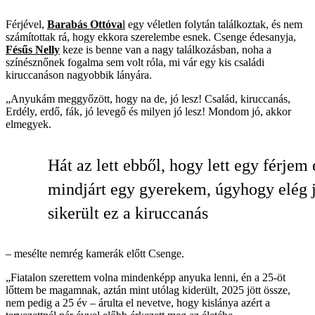
Férjével,
Barabás Ottóva
l
egy véletlen folytán találkoztak, és nem
számítottak rá, hogy ekkora szerelembe esnek. Csenge édesanyja,
Fésűs Nelly
keze is benne van a nagy találkozásban, noha a
színésznőnek fogalma sem volt róla, mi vár egy kis családi
kiruccanáson nagyobbik lányára.
„Anyukám meggyőzött, hogy na de, jó lesz! Család, kiruccanás,
Erdély, erdő, fák, jó levegő és milyen jó lesz! Mondom jó, akkor
elmegyek.
Hát az lett ebből, hogy lett egy férjem 
mindjárt egy gyerekem, úgyhogy elég 
sikerült ez a kiruccanás
– mesélte nemrég kamerák előtt Csenge.
„Fiatalon szerettem volna mindenképp anyuka lenni, én a 25-öt
lőttem be magamnak, aztán mint utólag kiderült, 2025 jött össze,
nem pedig a 25 év – árulta el nevetve, hogy kislánya azért a