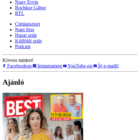
Nagy Ervin
Bochkor Gábor
RTL
Címlapsztori
Napi friss
Hazai sztár
Külföldi sztár
Podcast
Kövess minket!
Facebookon
Instagramon
YouTube-on
Írj e-mailt!
Ajánló