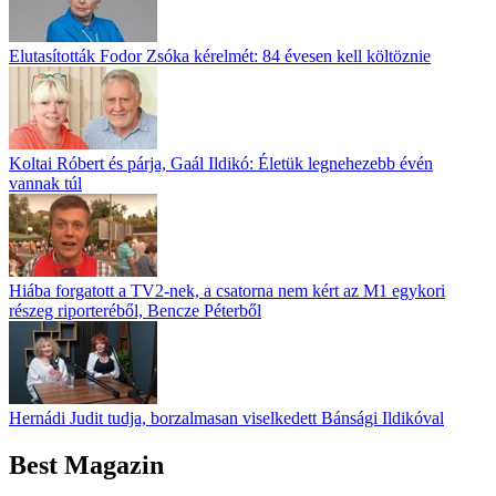
Elutasították Fodor Zsóka kérelmét: 84 évesen kell költöznie
Koltai Róbert és párja, Gaál Ildikó: Életük legnehezebb évén
vannak túl
Hiába forgatott a TV2-nek, a csatorna nem kért az M1 egykori
részeg riporteréből, Bencze Péterből
Hernádi Judit tudja, borzalmasan viselkedett Bánsági Ildikóval
Best Magazin