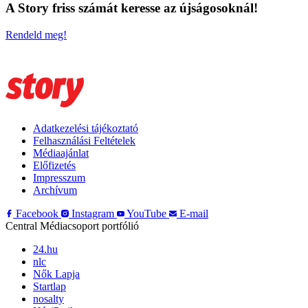
A Story friss számát keresse az újságosoknál!
Rendeld meg!
Adatkezelési tájékoztató
Felhasználási Feltételek
Médiaajánlat
Előfizetés
Impresszum
Archívum
Facebook
Instagram
YouTube
E-mail
Central Médiacsoport portfólió
24.hu
nlc
Nők Lapja
Startlap
nosalty