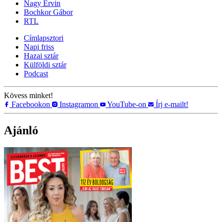
Nagy Ervin
Bochkor Gábor
RTL
Címlapsztori
Napi friss
Hazai sztár
Külföldi sztár
Podcast
Kövess minket!
Facebookon
Instagramon
YouTube-on
Írj e-mailt!
Ajánló