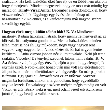
családunk. Ha kell, idekötöm őket (nevet), de én többé nem akarom,
hogy elmenjenek. Mindent megteszek, hogy ez most már mindig így
maradjon.
Király-Virág Anita:
December elején döntöttük el, hogy
visszarendeződünk. Úgyhogy egy év és három hónap után
hazaköltöztünk Kolennel, és a karácsonyunk már nagyon szépre
sikerült így együtt.
Hogyan élték meg a külön töltött időt?
K. V.:
Mindketten
máshogy. Rajtam fizikálisan látszik, hogy mennyire megviselt az az
időszak. Itt a súlyomra gondolok… Ment a habzsi-dőzsi minden
téren, mert sajnos én úgy működöm, hogy vagy nagyon lent
vagyok, vagy nagyon fent. Nincs köztes út. És hát nagyon lentre
kerültem… Anita viszont jobban néz ki, mint valaha. Neki jót tett a
szakítás. Viccelek! De tényleg szebbnek látom, mint valaha.
K.-V.
A.:
Sokszor volt, hogy úgy éreztük, eljött a pont, hogy elengedjük
egymás kezét. Nyolc-kilenc hónap után már volt egy előrehaladott
állapot is, ott már mindkettőnknek volt ügyvédje. Én már papírokat
is írattam. Egy igazi hullámvasút volt ez az időszak. Sokszor
magamba fordultam, amikor arra gondoltam, hogy egyedülálló
anyuka leszek. De valahogy a szívem mélyén mégis mindig ott volt
Viktor, és úgy látszik, neki is én, mert odáig végül egyikünk sem
jutott el, hogy beadja a válókeresetet.