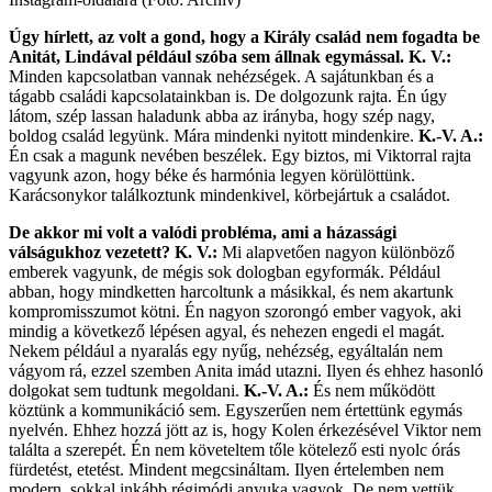
Úgy hírlett, az volt a gond, hogy a Király család nem fogadta be
Anitát, Lindával például szóba sem állnak egymással.
K. V.:
Minden kapcsolatban vannak nehézségek. A sajátunkban és a
tágabb családi kapcsolatainkban is. De dolgozunk rajta. Én úgy
látom, szép lassan haladunk abba az irányba, hogy szép nagy,
boldog család legyünk. Mára mindenki nyitott mindenkire.
K.-V. A.:
Én csak a magunk nevében beszélek. Egy biztos, mi Viktorral rajta
vagyunk azon, hogy béke és harmónia legyen körülöttünk.
Karácsonykor találkoztunk mindenkivel, körbejártuk a családot.
De akkor mi volt a valódi probléma, ami a házassági
válságukhoz vezetett?
K. V.:
Mi alapvetően nagyon különböző
emberek vagyunk, de mégis sok dologban egyformák. Például
abban, hogy mindketten harcoltunk a másikkal, és nem akartunk
kompromisszumot kötni. Én nagyon szorongó ember vagyok, aki
mindig a következő lépésen agyal, és nehezen engedi el magát.
Nekem például a nyaralás egy nyűg, nehézség, egyáltalán nem
vágyom rá, ezzel szemben Anita imád utazni. Ilyen és ehhez hasonló
dolgokat sem tudtunk megoldani.
K.-V. A.:
És nem működött
köztünk a kommunikáció sem. Egyszerűen nem értettünk egymás
nyelvén. Ehhez hozzá jött az is, hogy Kolen érkezésével Viktor nem
találta a szerepét. Én nem követeltem tőle kötelező esti nyolc órás
fürdetést, etetést. Mindent megcsináltam. Ilyen értelemben nem
modern, sokkal inkább régimódi anyuka vagyok. De nem vettük