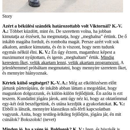
Story
Azért a békülési szándék határozottabb volt Viktornál?
K.-V.
A.:
Többet küzdött, mint én. De szerettem volna, ha jobban
kimutatja az érzéseit, ha megmutatja, hogy „meghalna” értünk. De ő
inkább magába fordult, és rombolta magát. Persze azért volt sok
alkalom, amikor kimutatta, és én is viszont, hogy nem tudunk
egymás nélkül élni.
K. V.:
Én úgy érzem, magamhoz képest a
maximumot nyújtottam, és igenis „meghaltam” értük.
Mindig
kerestem őket, velük akartam lenni, velük akartam programozni.
A
jelenlétemmel próbáltam megmutatni, hogy mennyire szeretem őket,
és mennyire hiányoznak.
Kértek külső segítséget?
K.-V. A.:
Még az elköltözésem előtt
jártunk párterápiára, de inkább abban láttam a megoldást, hogy
magunkon dolgozzunk, és külön-külön fejlődjünk. Én azóta is ezt
teszem. Kundalini jógára járok, ami úgy néz ki, hogy az oktatómmal
egy-két órát beszélgetünk, és utána kezdjük a gyakorlatokat.
K. V.:
Ebből is látszik, mennyire klasszikus női-férfi kapcsolatban
vagyunk. Anita, hogy testileg-lelkileg fejlődjön, jógára jár, én mit
csinálok? Bokszolok! (nevet)
Minden jó, ha a vége jó. Boldogok?
K. V.:
Igen, és büszkék is,