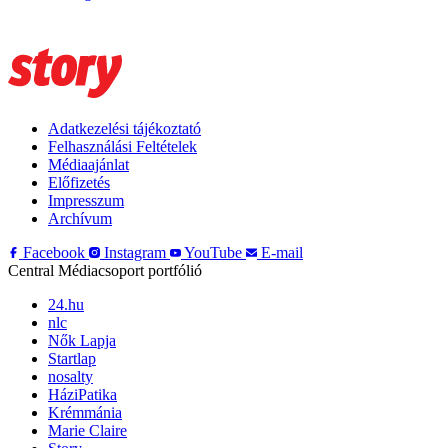
Adatkezelési tájékoztató
Felhasználási Feltételek
Médiaajánlat
Előfizetés
Impresszum
Archívum
Facebook
Instagram
YouTube
E-mail
Central Médiacsoport portfólió
24.hu
nlc
Nők Lapja
Startlap
nosalty
HáziPatika
Krémmánia
Marie Claire