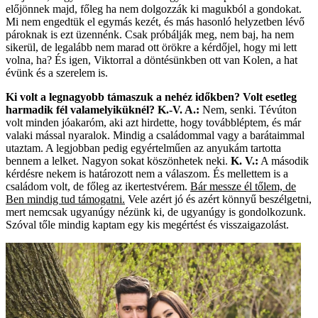
előjönnek majd, főleg ha nem dolgozzák ki magukból a gondokat.
Mi nem engedtük el egymás kezét, és más hasonló helyzetben lévő
pároknak is ezt üzennénk. Csak próbálják meg, nem baj, ha nem
sikerül, de legalább nem marad ott örökre a kérdőjel, hogy mi lett
volna, ha? És igen, Viktorral a döntésünkben ott van Kolen, a hat
évünk és a szerelem is.
Ki volt a legnagyobb támaszuk a nehéz időkben? Volt esetleg
harmadik fél valamelyiküknél?
K.-V. A.:
Nem, senki. Tévúton
volt minden jóakaróm, aki azt hirdette, hogy továbbléptem, és már
valaki mással nyaralok. Mindig a családommal vagy a barátaimmal
utaztam. A legjobban pedig egyértelműen az anyukám tartotta
bennem a lelket. Nagyon sokat köszönhetek neki.
K. V.:
A második
kérdésre nekem is határozott nem a válaszom. És mellettem is a
családom volt, de főleg az ikertestvérem.
Bár messze él tőlem, de
Ben mindig tud támogatni.
Vele azért jó és azért könnyű beszélgetni,
mert nemcsak ugyanúgy nézünk ki, de ugyanúgy is gondolkozunk.
Szóval tőle mindig kaptam egy kis megértést és visszaigazolást.