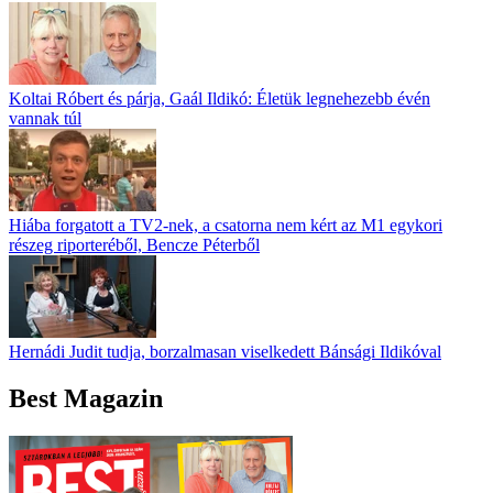
Koltai Róbert és párja, Gaál Ildikó: Életük legnehezebb évén
vannak túl
Hiába forgatott a TV2-nek, a csatorna nem kért az M1 egykori
részeg riporteréből, Bencze Péterből
Hernádi Judit tudja, borzalmasan viselkedett Bánsági Ildikóval
Best Magazin