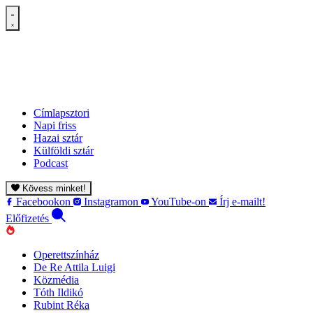
Címlapsztori
Napi friss
Hazai sztár
Külföldi sztár
Podcast
Kövess minket!
Facebookon
Instagramon
YouTube-on
Írj e-mailt!
Előfizetés
Operettszínház
De Re Attila Luigi
Közmédia
Tóth Ildikó
Rubint Réka