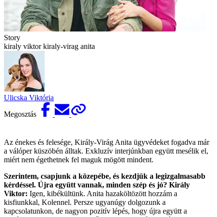
Story
kiraly viktor kiraly-virag anita
Ulicska Viktória
Megosztás
Az énekes és felesége, Király-Virág Anita ügyvédeket fogadva már
a válóper küszöbén álltak. Exkluzív interjúnkban együtt mesélik el,
miért nem égethetnek fel maguk mögött mindent.
Szerintem, csapjunk a közepébe, és kezdjük a legizgalmasabb
kérdéssel. Újra együtt vannak, minden szép és jó?
Király
Viktor:
Igen, kibékültünk. Anita hazaköltözött hozzám a
kisfiunkkal, Kolennel. Persze ugyanúgy dolgozunk a
kapcsolatunkon, de nagyon pozitív lépés, hogy újra együtt a