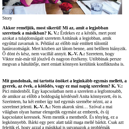
Story
Akkor reméljük, most sikerül! Mi az, amit a legjobban
szeretnek a másikban?
K. V.:
Érdekes ez a kérdés, mert pont
azokat a tulajdonságait szeretem Anitának a legjobban, amik
egyúttal zavarnak is. Például az előbb már említett túlontúl
határozottságát. Mert közben azt látom benne, ami belőlem hiányzik.
Ő dönt és kész, nem vacillál annyit.
K.-V. A.:
Szeretem, hogy
Viktor már-már túl jószívű és nagyon érzékeny. Utóbbinak persze
megvan a hátulütője, mert emiatt könnyen kerülünk konfliktusba is.
Mit gondolnak, mi tartotta önöket a leginkább egymás mellett, a
gyerek, az évek, a kötődés, vagy ez mai napig szerelem?
K. V.:
Pici mindenből. Egy kapcsolatban nem a szerelem a legfontosabb,
de amikor az előbb a boldogság kérdésnél Anita könnyezett, én is.
Szerintem, ha két ember így tud egymás szemébe nézni, az a
szerelmet jelenti.
K.-V. A.:
Nem akarok sírni… Szóval a mai
világban olyan hamar elengedik egymást az emberek, és új
kapcsolatot keresnek. Nem mentik a menthetőt. És tényleg, ez a
legkönnyebb. Bárki egy perc alatt talál maga mellé bárkit. Csak azt
felejtik el, hogy azzal a másikkal is ugyanazok a problémák