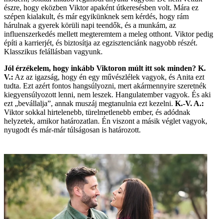
észre, hogy eközben Viktor apaként útkeresésben volt. Mára ez
szépen kialakult, és már egyikünknek sem kérdés, hogy rám
hárulnak a gyerek körüli napi teendők, és a munkám, az
influenszerkedés mellett megteremtem a meleg otthont. Viktor pedig
építi a karrierjét, és biztosítja az egzisztenciánk nagyobb részét.
Klasszikus felállásban vagyunk.
Jól érzékelem, hogy inkább Viktoron múlt itt sok minden?
K.
V.:
Az az igazság, hogy én egy művészlélek vagyok, és Anita ezt
tudta. Ezt azért fontos hangsúlyozni, mert akármennyire szeretnék
kiegyensúlyozott lenni, nem leszek. Hangulatember vagyok. És aki
ezt „bevállalja”, annak muszáj megtanulnia ezt kezelni.
K.-V. A.:
Viktor sokkal hirtelenebb, türelmetlenebb ember, és adódnak
helyzetek, amikor határozatlan. Én viszont a másik véglet vagyok,
nyugodt és már-már túlságosan is határozott.