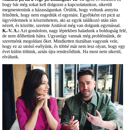
hogy bár még sokat kell dolgozni a kapcsolatunkon, sikerült
megmentenünk a házasságunkat. Örülök, hogy voltunk annyira
felnőttek, hogy nem engedtük el egymást. Egyébként ezt picit az
ügyvédemnek is köszönhetem, aki az egyik találkozó után rám
nézett, és közölte, szerinte Anitával még van dolgunk egymással.
K.-V. A.:
Azt gondolom, nagy léptekben haladunk a boldogság felé,
de nem dőlhetünk hátra. Ugyanúgy vannak még problémáink, de
szeretnénk megoldani őket. Mindketten tisztában vagyunk vele,
hogy ez az utolsó esélyünk, és többé már nem lesz olyan, hogy egy
évet külön töltünk, aztán újra rendeződünk. Ha most nem sikerül,
elválunk.