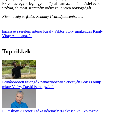
Ez volt az egyik legnagyobb fájdalmam az elmúlt másfél évben.
Szóval, én most szeretném kiélvezni a jelen boldogságát.
Kiemelt kép és fotók: Schumy Csaba/fotocentral.hu
házasság
szerelem
interjú
Király Viktor
Story
újrakezdés
Király-
Virág Anita
apa-fia
Top cikkek
Felháborodott rajongók panaszkodnak Sebestyén Balázs bulija
miatt: Vitézy Dávid is megszólalt
Elutasították Fodor Zsóka kérelmét: 84 évesen kell költöznie