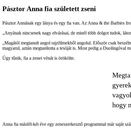
Pásztor Anna fia született zseni
Pásztor Annának egy lánya és egy fia van. Az Anna & the Barbies front
„Anyának nincsenek nagy elvárásai, de minél több dolgot tudok, látom
„Magától megtanult angol rajzfilmekből angolul. Először csak beszélni,
magyarul, aztán megtanította a tesóját is. Most pedig a Duolingóval
Úgy tűnik, fia a zenei vénát is örökölte.
Megtan
gyerek
vagyok
hogy m
Anna fia másfél-két éve egy zeneszerkesztő programmal már saját szám