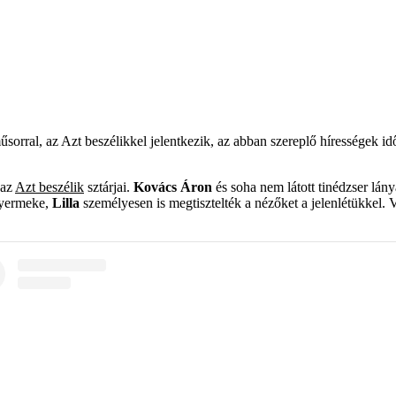
al, az Azt beszélikkel jelentkezik, az abban szereplő hírességek idő
 az
Azt beszélik
sztárjai.
Kovács Áron
és soha nem látott tinédzser lán
gyermeke,
Lilla
személyesen is megtisztelték a nézőket a jelenlétükkel. 