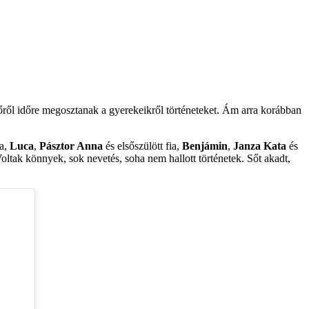
ről időre megosztanak a gyerekeikről történeteket. Ám arra korábban
ya,
Luca
,
Pásztor Anna
és elsőszülött fia,
Benjámin
,
Janza Kata
és
Voltak könnyek, sok nevetés, soha nem hallott történetek. Sőt akadt,