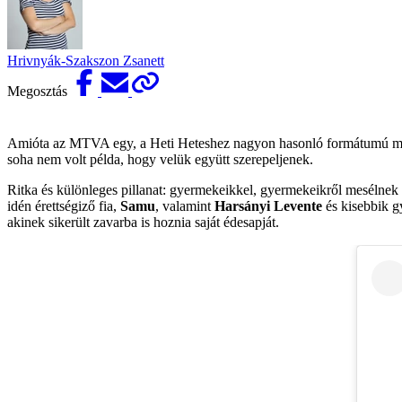
Hrivnyák-Szakszon Zsanett
Megosztás
Amióta az MTVA egy, a Heti Heteshez nagyon hasonló formátumú műsorr
soha nem volt példa, hogy velük együtt szerepeljenek.
Ritka és különleges pillanat: gyermekeikkel, gyermekeikről mesélnek
idén érettségiző fia,
Samu
, valamint
Harsányi Levente
és kisebbik 
akinek sikerült zavarba is hoznia saját édesapját.