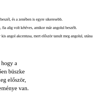
beszél, és a zenében is egyre sikeresebb.
ia alig volt kétéves, amikor már angolul beszélt.
y kis angol akcentusa, mert először tanult meg angolul, utána
 hogy a
ően büszke
eg először,
leménye van.