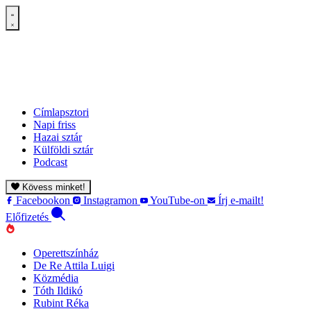
Címlapsztori
Napi friss
Hazai sztár
Külföldi sztár
Podcast
Kövess minket!
Facebookon
Instagramon
YouTube-on
Írj e-mailt!
Előfizetés
Operettszínház
De Re Attila Luigi
Közmédia
Tóth Ildikó
Rubint Réka