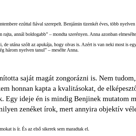
embere ezúttal fiával szerepelt. Benjámin tizenkét éves, több nyelven 
 rajta, annál boldogabb” – mondta szerényen. Anna azonban elmesélte, f
 de utána szólt az apukája, hogy olvas is. Azért is van neki most is eg
 még három nyelven tanul” – mesélte Anna.
ította saját magát zongorázni is. Nem tudom,
em honnan kapta a kvalitásokat, de elképeszt
. Egy ideje én is mindig Benjinek mutatom m
ilyen zenéket írok, mert annyira objektív vé
okat is ír. És az első sikerek sem maradtak el.