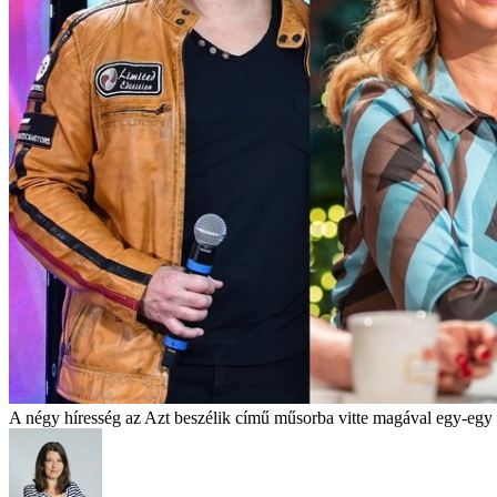
A négy híresség az Azt beszélik című műsorba vitte magával egy-egy 