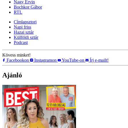
Nagy Ervin
Bochkor Gábor
RTL
Címlapsztori
Napi friss
Hazai sztár
Külföldi sztár
Podcast
Kövess minket!
Facebookon
Instagramon
YouTube-on
Írj e-mailt!
Ajánló