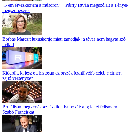
„Nem élvezkedtem a műsoron” – Pálffy István megszólalt a Tények
megszűnéséről
Borbás Marcsit luxuskertje miatt támadják: a tévés nem hagyta szó
nélkül
Kiderült, ki lesz ott biztosan az ország leghülyébb celebje címért
zajló versenyben
Brutálisan megverték az Exatlon bajnokát: alig lehet felismerni
Szabó Franciskát