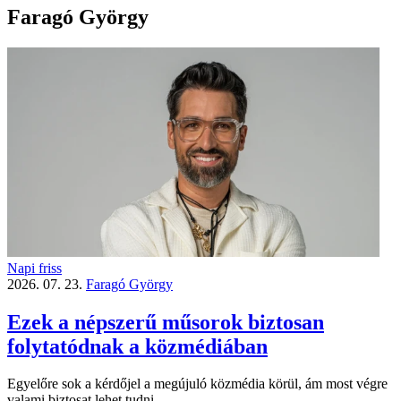
Faragó György
Napi friss
2026. 07. 23.
Faragó György
Ezek a népszerű műsorok biztosan
folytatódnak a közmédiában
Egyelőre sok a kérdőjel a megújuló közmédia körül, ám most végre
valami biztosat lehet tudni.