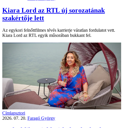
Kiara Lord az RTL új sorozatának
szakértője lett
Az egykori felnőttfilmes tévés karrierje váratlan fordulatot vett.
Kiara Lord az RTL egyik műsorában bukkant fel.
Címlapsztori
2026. 07. 20.
Faragó György