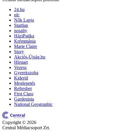
24.hu
nlc
Nők Lapja
Startlap
nosalty
HáziPatika
Krémmánia
Marie Claire
Story
Akciós-Újság.hu
Hírstart
Vezess
Gyerekszoba
Kiderül
Meglepetés
Refresher
First Class
Gardenista
National Geographic
Copyright © 2026
Central Médiacsoport Zrt.