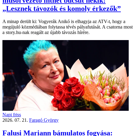
műsorvezető inthet búcsút nekik:
„Lesznek távozók és komoly érkezők”
A minap derült ki: Vogyerák Anikó is elhagyja az ATV-t, hogy a
megújuló közmédiában folytassa tévés pályafutását. A csatorna most
a story.hu-nak reagált az újabb távozás hírére.
Napi friss
2026. 07. 21.
Faragó György
Falusi Mariann bámulatos fogyása: