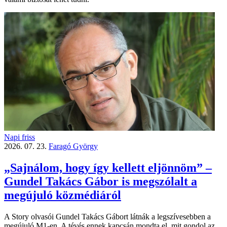
Napi friss
2026. 07. 23.
Faragó György
„Sajnálom, hogy így kellett eljönnöm” –
Gundel Takács Gábor is megszólalt a
megújuló közmédiáról
A Story olvasói Gundel Takács Gábort látnák a legszívesebben a
megújuló M1-en. A tévés ennek kapcsán mondta el, mit gondol az