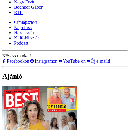
Nagy Ervin
Bochkor Gábor
RTL
Címlapsztori
Napi friss
Hazai sztár
Külföldi sztár
Podcast
Kövess minket!
Facebookon
Instagramon
YouTube-on
Írj e-mailt!
Ajánló