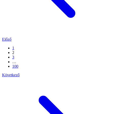
Előző
1
2
3
…
100
Következő