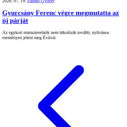
2026. 07. 19.
Faragó György
Gyurcsány Ferenc végre megmutatta az
új párját
Az egykori miniszterelnök nem titkolózik tovább, nyilvános
eseményen jelent meg Évával.