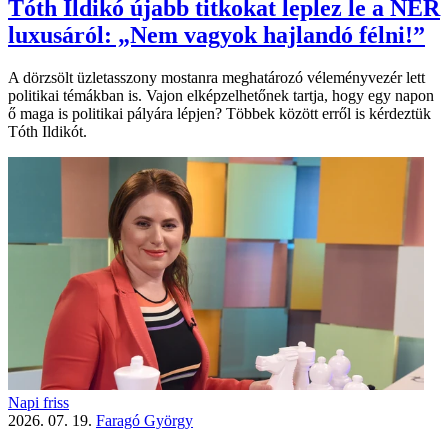
Tóth Ildikó újabb titkokat leplez le a NER
luxusáról: „Nem vagyok hajlandó félni!”
A dörzsölt üzletasszony mostanra meghatározó véleményvezér lett
politikai témákban is. Vajon elképzelhetőnek tartja, hogy egy napon
ő maga is politikai pályára lépjen? Többek között erről is kérdeztük
Tóth Ildikót.
Napi friss
2026. 07. 19.
Faragó György