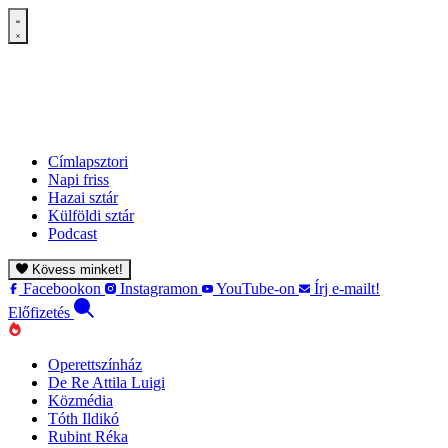
Címlapsztori
Napi friss
Hazai sztár
Külföldi sztár
Podcast
Kövess minket!
Facebookon
Instagramon
YouTube-on
Írj e-mailt!
Előfizetés
Operettszínház
De Re Attila Luigi
Közmédia
Tóth Ildikó
Rubint Réka