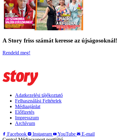
A Story friss számát keresse az újságosoknál!
Rendeld meg!
Adatkezelési tájékoztató
Felhasználási Feltételek
Médiaajánlat
Előfizetés
Impresszum
Archívum
Facebook
Instagram
YouTube
E-mail
Central Médiacsoport portfólió