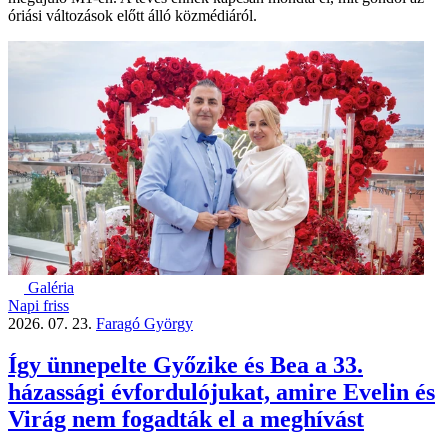
óriási változások előtt álló közmédiáról.
Galéria
Napi friss
2026. 07. 23.
Faragó György
Így ünnepelte Győzike és Bea a 33.
házassági évfordulójukat, amire Evelin és
Virág nem fogadták el a meghívást