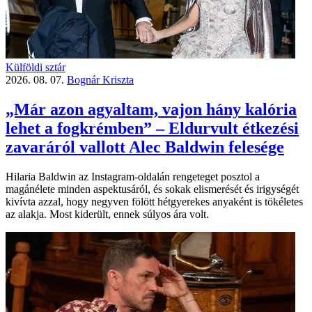
Külföldi sztár
2026. 08. 07.
Bognár Kriszta
„Már azon agyaltam, vajon hány kalória
lehet a fogkrémben” – Eldurvult étkezési
zavaráról vallott Alec Baldwin felesége
Hilaria Baldwin az Instagram-oldalán rengeteget posztol a
magánélete minden aspektusáról, és sokak elismerését és irigységét
kivívta azzal, hogy negyven fölött hétgyerekes anyaként is tökéletes
az alakja. Most kiderült, ennek súlyos ára volt.