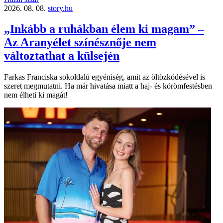
2026. 08. 08.
story.hu
„Inkább a ruhákban élem ki magam” –
Az Aranyélet színésznője nem
változtathat a külsején
Farkas Franciska sokoldalú egyéniség, amit az öltözködésével is
szeret megmutatni. Ha már hivatása miatt a haj- és körömfestésben
nem élheti ki magát!