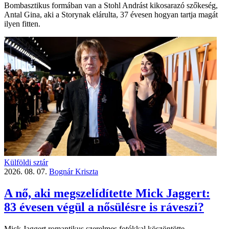
Bombasztikus formában van a Stohl Andrást kikosarazó szőkeség,
Antal Gina, aki a Storynak elárulta, 37 évesen hogyan tartja magát
ilyen fitten.
Külföldi sztár
2026. 08. 07.
Bognár Kriszta
A nő, aki megszelídítette Mick Jaggert:
83 évesen végül a nősülésre is ráveszi?
Mick Jaggert romantikus szerelmes fotókkal köszöntötte