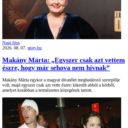
Napi friss
2026. 08. 07.
story.hu
Makány Márta: „Egyszer csak azt vettem
észre, hogy már sehova nem hívnak”
Makány Márta egykor a magyar divatélet meghatározó szereplője
volt, majd egyszer csak azt vette észre: kikerült abból a körből,
amelyet korábban a természetes közegének tartott.