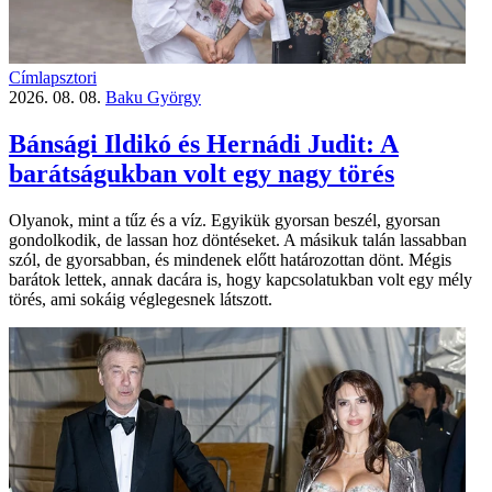
Címlapsztori
2026. 08. 08.
Baku György
Bánsági Ildikó és Hernádi Judit: A
barátságukban volt egy nagy törés
Olyanok, mint a tűz és a víz. Egyikük gyorsan beszél, gyorsan
gondolkodik, de lassan hoz döntéseket. A másikuk talán lassabban
szól, de gyorsabban, és mindenek előtt határozottan dönt. Mégis
barátok lettek, annak dacára is, hogy kapcsolatukban volt egy mély
törés, ami sokáig véglegesnek látszott.