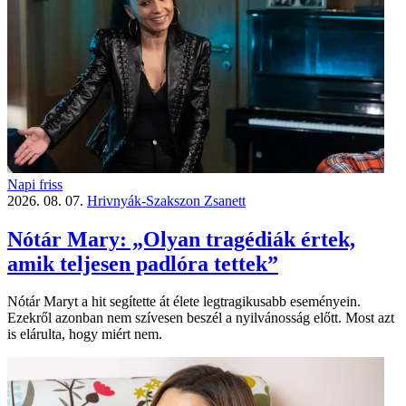
Napi friss
2026. 08. 07.
Hrivnyák-Szakszon Zsanett
Nótár Mary: „Olyan tragédiák értek,
amik teljesen padlóra tettek”
Nótár Maryt a hit segítette át élete legtragikusabb eseményein.
Ezekről azonban nem szívesen beszél a nyilvánosság előtt. Most azt
is elárulta, hogy miért nem.