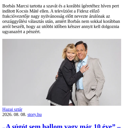
Borbás Marcsi tartotta a szavát és a korábbi ígéretéhez híven pert
indított Kocsis Máté ellen. A televízióst a Fidesz előző
frakcióvezetője nagy nyilvánosság előtt nevezte árulónak az
országgyűlési választás után, amiért Borbás nem sokkal korábban
arról beszélt, hogy az utóbbi időben kétszer annyit kell dolgoznia
ugyanazért a pénzért.
Hazai sztár
2026. 08. 08.
story.hu
„A súgót sem hallom vagy már 10 éve” –