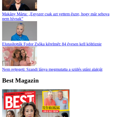
Makány Márta: „Egyszer csak azt vettem észre, hogy már sehova
nem hívnak”
Elutasították Fodor Zsóka kérelmét: 84 évesen kell költöznie
Nem rejtegeti: Szandi lánya megmutatta a szülés utáni alakját
Best Magazin