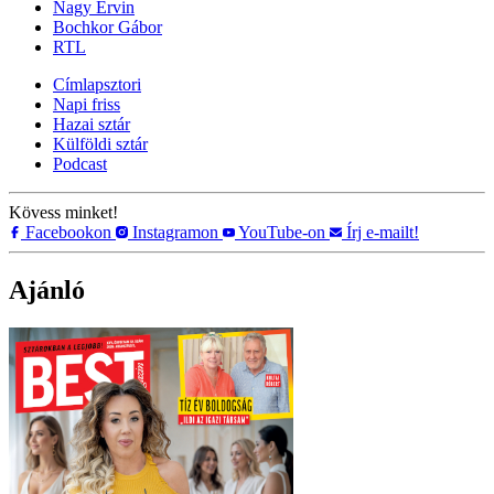
Nagy Ervin
Bochkor Gábor
RTL
Címlapsztori
Napi friss
Hazai sztár
Külföldi sztár
Podcast
Kövess minket!
Facebookon
Instagramon
YouTube-on
Írj e-mailt!
Ajánló