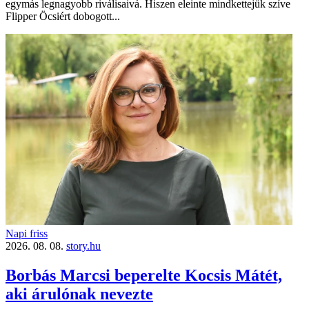
egymás legnagyobb riválisaivá. Hiszen eleinte mindkettejük szíve
Flipper Öcsiért dobogott...
Napi friss
2026. 08. 08.
story.hu
Borbás Marcsi beperelte Kocsis Mátét,
aki árulónak nevezte