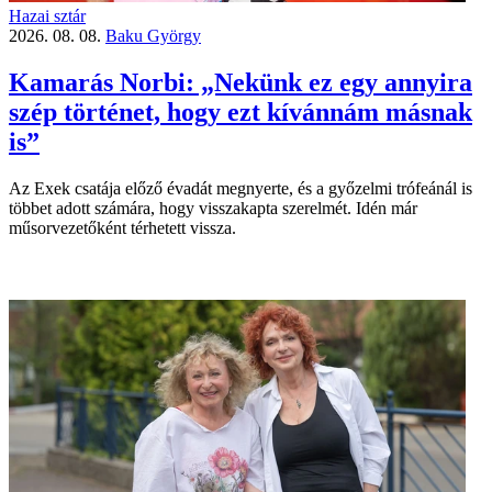
Hazai sztár
2026. 08. 08.
Baku György
Kamarás Norbi: „Nekünk ez egy annyira
szép történet, hogy ezt kívánnám másnak
is”
Az Exek csatája előző évadát megnyerte, és a győzelmi trófeánál is
többet adott számára, hogy visszakapta szerelmét. Idén már
műsorvezetőként térhetett vissza.