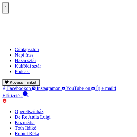
Címlapsztori
Napi friss
Hazai sztár
Külföldi sztár
Podcast
Kövess minket!
Facebookon
Instagramon
YouTube-on
Írj e-mailt!
Előfizetés
Operettszínház
De Re Attila Luigi
Közmédia
Tóth Ildikó
Rubint Réka