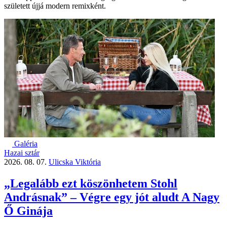
született újjá modern remixként.
Galéria
Hazai sztár
2026. 08. 07.
Ulicska Viktória
„Legalább ezt köszönhetem Stohl
Andrásnak” – Végre egy jót aludt A Nagy
Ő Ginája