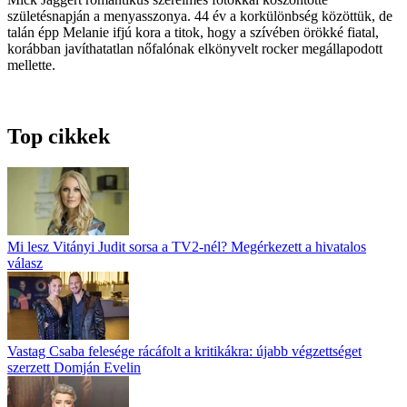
születésnapján a menyasszonya. 44 év a korkülönbség közöttük, de
talán épp Melanie ifjú kora a titok, hogy a szívében örökké fiatal,
korábban javíthatatlan nőfalónak elkönyvelt rocker megállapodott
mellette.
Top cikkek
Mi lesz Vitányi Judit sorsa a TV2-nél? Megérkezett a hivatalos
válasz
Vastag Csaba felesége rácáfolt a kritikákra: újabb végzettséget
szerzett Domján Evelin