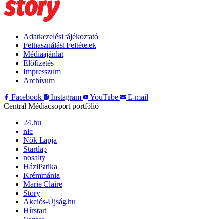
Adatkezelési tájékoztató
Felhasználási Feltételek
Médiaajánlat
Előfizetés
Impresszum
Archívum
Facebook
Instagram
YouTube
E-mail
Central Médiacsoport portfólió
24.hu
nlc
Nők Lapja
Startlap
nosalty
HáziPatika
Krémmánia
Marie Claire
Story
Akciós-Újság.hu
Hírstart