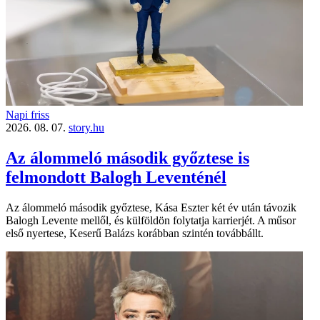
Napi friss
2026. 08. 07.
story.hu
Az álommeló második győztese is
felmondott Balogh Leventénél
Az álommeló második győztese, Kása Eszter két év után távozik
Balogh Levente mellől, és külföldön folytatja karrierjét. A műsor
első nyertese, Keserű Balázs korábban szintén továbbállt.