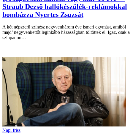
Straub Dezső hallókészülék-reklámokkal
bombázza Nyertes Zsuzsát
A két népszerű színész negyvenhárom éve ismeri egymást, amiből
majd’ negyvenkettőt leginkább házasságban töltöttek el. Igaz, csak a
színpadon…
Napi friss