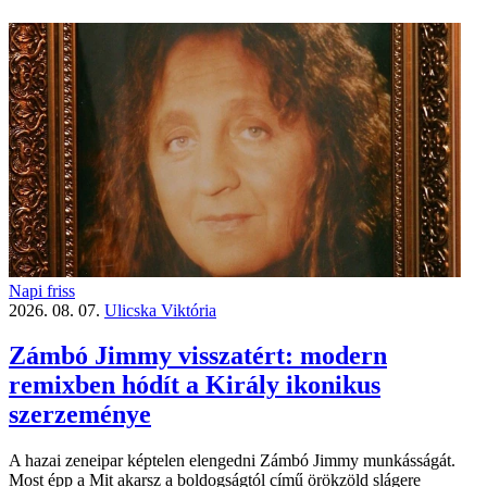
Napi friss
2026. 08. 07.
Ulicska Viktória
Zámbó Jimmy visszatért: modern
remixben hódít a Király ikonikus
szerzeménye
A hazai zeneipar képtelen elengedni Zámbó Jimmy munkásságát.
Most épp a Mit akarsz a boldogságtól című örökzöld slágere