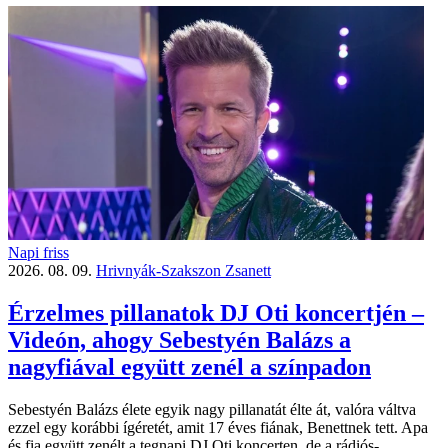
Napi friss
2026. 08. 09.
Hrivnyák-Szakszon Zsanett
Érzelmes pillanatok DJ Oti koncertjén –
Videón, ahogy Sebestyén Balázs a
nagyfiával együtt zenél a színpadon
Sebestyén Balázs élete egyik nagy pillanatát élte át, valóra váltva
ezzel egy korábbi ígéretét, amit 17 éves fiának, Benettnek tett. Apa
és fia együtt zenélt a tegnapi DJ Oti koncerten, de a rádiós-