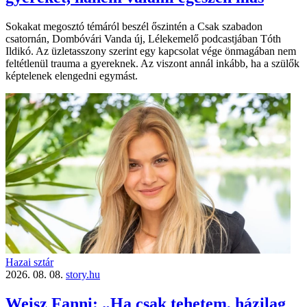
Sokakat megosztó témáról beszél őszintén a Csak szabadon
csatornán, Dombóvári Vanda új, Lélekemelő podcastjában Tóth
Ildikó. Az üzletasszony szerint egy kapcsolat vége önmagában nem
feltétlenül trauma a gyereknek. Az viszont annál inkább, ha a szülők
képtelenek elengedni egymást.
Hazai sztár
2026. 08. 08.
story.hu
Weisz Fanni: „Ha csak tehetem, házilag