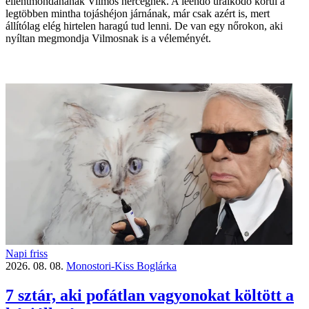
ellentmondanának Vilmos hercegnek. A leendő uralkodó körül a
legtöbben mintha tojáshéjon járnának, már csak azért is, mert
állítólag elég hirtelen haragú tud lenni. De van egy nőrokon, aki
nyíltan megmondja Vilmosnak is a véleményét.
Napi friss
2026. 08. 08.
Monostori-Kiss Boglárka
7 sztár, aki pofátlan vagyonokat költött a