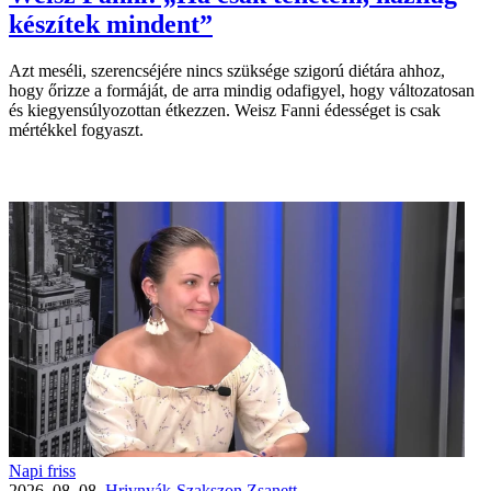
készítek mindent”
Azt meséli, szerencséjére nincs szüksége szigorú diétára ahhoz,
hogy őrizze a formáját, de arra mindig odafigyel, hogy változatosan
és kiegyensúlyozottan étkezzen. Weisz Fanni édességet is csak
mértékkel fogyaszt.
Napi friss
2026. 08. 08.
Hrivnyák-Szakszon Zsanett