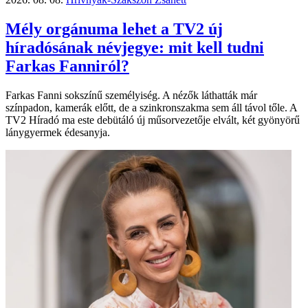
Mély orgánuma lehet a TV2 új
híradósának névjegye: mit kell tudni
Farkas Fanniról?
Farkas Fanni sokszínű személyiség. A nézők láthatták már
színpadon, kamerák előtt, de a szinkronszakma sem áll távol tőle. A
TV2 Híradó ma este debütáló új műsorvezetője elvált, két gyönyörű
lánygyermek édesanyja.