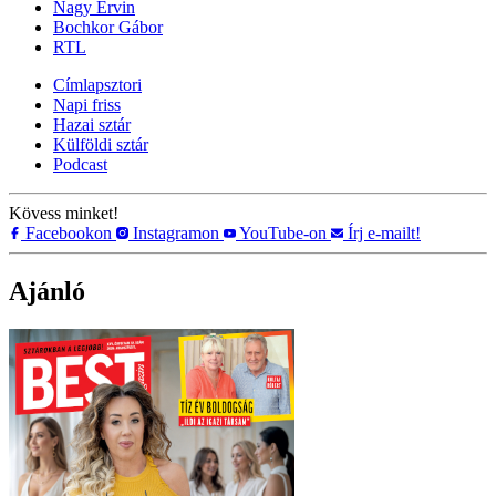
Nagy Ervin
Bochkor Gábor
RTL
Címlapsztori
Napi friss
Hazai sztár
Külföldi sztár
Podcast
Kövess minket!
Facebookon
Instagramon
YouTube-on
Írj e-mailt!
Ajánló