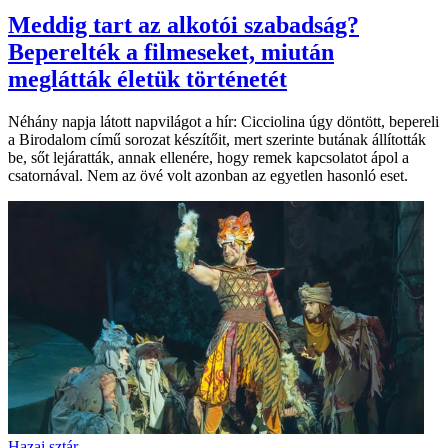
Meddig tart az alkotói szabadság?
Beperelték a filmeseket, miután
meglátták életük történetét
Néhány napja látott napvilágot a hír: Cicciolina úgy döntött, bepereli
a Birodalom című sorozat készítőit, mert szerinte butának állították
be, sőt lejáratták, annak ellenére, hogy remek kapcsolatot ápol a
csatornával. Nem az övé volt azonban az egyetlen hasonló eset.
Hazai sztár