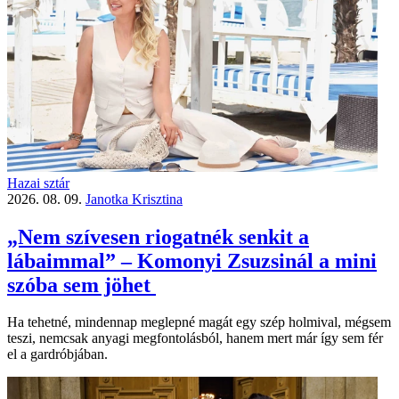
Hazai sztár
2026. 08. 09.
Janotka Krisztina
„Nem szívesen riogatnék senkit a
lábaimmal” – Komonyi Zsuzsinál a mini
szóba sem jöhet
Ha tehetné, mindennap meglepné magát egy szép holmival, mégsem
teszi, nemcsak anyagi megfontolásból, hanem mert már így sem fér
el a gardróbjában.