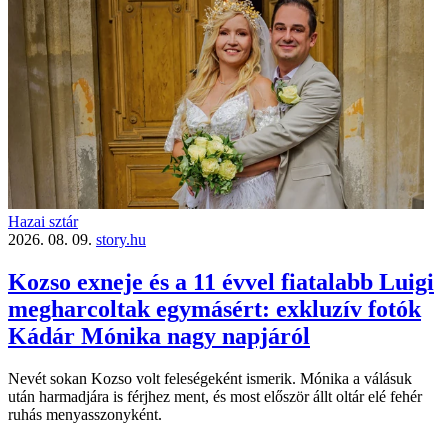
Hazai sztár
2026. 08. 09.
story.hu
Kozso exneje és a 11 évvel fiatalabb Luigi
megharcoltak egymásért: exkluzív fotók
Kádár Mónika nagy napjáról
Nevét sokan Kozso volt feleségeként ismerik. Mónika a válásuk
után harmadjára is férjhez ment, és most először állt oltár elé fehér
ruhás menyasszonyként.