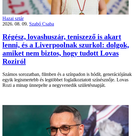
Hazai sztár
2026. 08. 09.
Szabó Csaba
Régész, lovashuszár, teniszező is akart
lenni, és a Liverpoolnak szurkol: dolgok,
amiket nem biztos, hogy tudott Lovas
Roziról
Számos sorozatban, filmben és a színpadon is hódít, generációjának
egyik legismertebb és legtöbbet foglalkoztatott színésznője. Lovas
Rozi a minap ünnepelte a negyvenedik születésnapját.