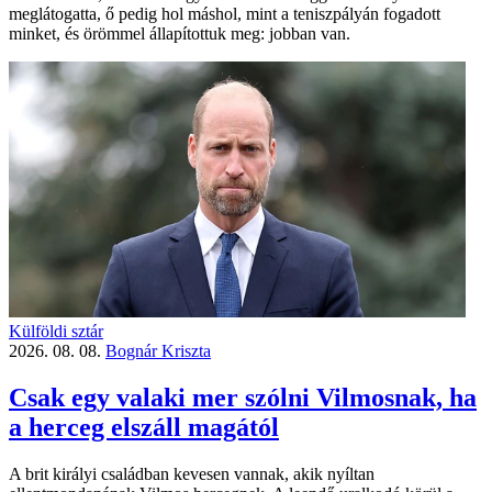
meglátogatta, ő pedig hol máshol, mint a teniszpályán fogadott
minket, és örömmel állapítottuk meg: jobban van.
Külföldi sztár
2026. 08. 08.
Bognár Kriszta
Csak egy valaki mer szólni Vilmosnak, ha
a herceg elszáll magától
A brit királyi családban kevesen vannak, akik nyíltan