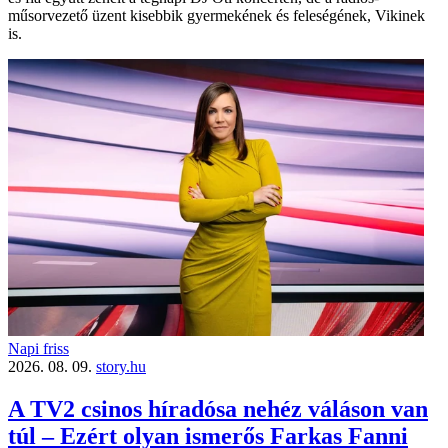
műsorvezető üzent kisebbik gyermekének és feleségének, Vikinek
is.
Napi friss
2026. 08. 09.
story.hu
A TV2 csinos híradósa nehéz váláson van
túl – Ezért olyan ismerős Farkas Fanni