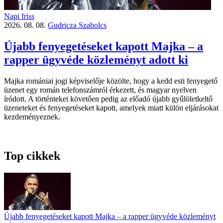
Napi friss
2026. 08. 08.
Gudricza Szabolcs
Újabb fenyegetéseket kapott Majka – a
rapper ügyvéde közleményt adott ki
Majka romániai jogi képviselője közölte, hogy a kedd esti fenyegető
üzenet egy román telefonszámról érkezett, és magyar nyelven
íródott. A történteket követően pedig az előadó újabb gyűlöletkeltő
üzeneteket és fenyegetéseket kapott, amelyek miatt külön eljárásokat
kezdeményeznek.
Top cikkek
Újabb fenyegetéseket kapott Majka – a rapper ügyvéde közleményt