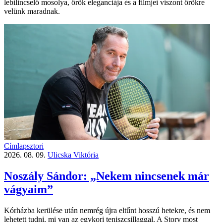
lebilincselő mosolya, örök eleganciája és a filmjei viszont örökre
velünk maradnak.
Címlapsztori
2026. 08. 09.
Ulicska Viktória
Noszály Sándor: „Nekem nincsenek már
vágyaim”
Kórházba kerülése után nemrég újra eltűnt hosszú hetekre, és nem
lehetett tudni, mi van az egykori teniszcsillaggal. A Story most