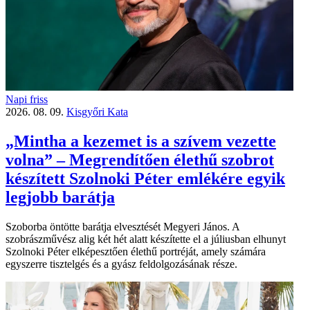
Napi friss
2026. 08. 09.
Kisgyőri Kata
„Mintha a kezemet is a szívem vezette
volna” – Megrendítően élethű szobrot
készített Szolnoki Péter emlékére egyik
legjobb barátja
Szoborba öntötte barátja elvesztését Megyeri János. A
szobrászművész alig két hét alatt készítette el a júliusban elhunyt
Szolnoki Péter elképesztően élethű portréját, amely számára
egyszerre tisztelgés és a gyász feldolgozásának része.