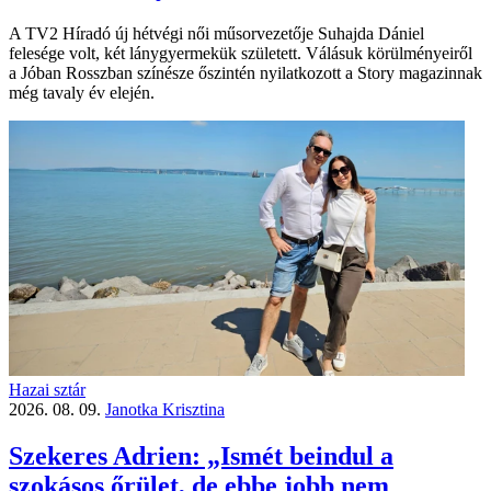
A TV2 Híradó új hétvégi női műsorvezetője Suhajda Dániel
felesége volt, két lánygyermekük született. Válásuk körülményeiről
a Jóban Rosszban színésze őszintén nyilatkozott a Story magazinnak
még tavaly év elején.
Hazai sztár
2026. 08. 09.
Janotka Krisztina
Szekeres Adrien: „Ismét beindul a
szokásos őrület, de ebbe jobb nem