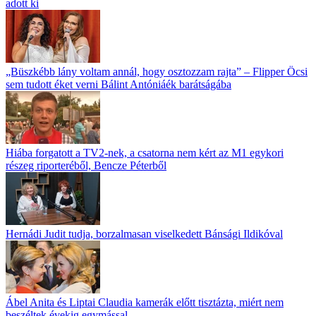
adott ki
„Büszkébb lány voltam annál, hogy osztozzam rajta” – Flipper Öcsi
sem tudott éket verni Bálint Antóniáék barátságába
Hiába forgatott a TV2-nek, a csatorna nem kért az M1 egykori
részeg riporteréből, Bencze Péterből
Hernádi Judit tudja, borzalmasan viselkedett Bánsági Ildikóval
Ábel Anita és Liptai Claudia kamerák előtt tisztázta, miért nem
beszéltek évekig egymással