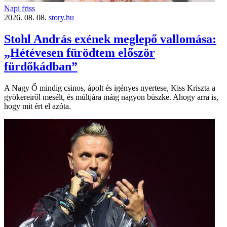
Napi friss
2026. 08. 08.
story.hu
Stohl András exének meglepő vallomása:
„Hétévesen fürödtem először
fürdőkádban”
A Nagy Ő mindig csinos, ápolt és igényes nyertese, Kiss Kriszta a
gyökereiről mesélt, és múltjára máig nagyon büszke. Ahogy arra is,
hogy mit ért el azóta.