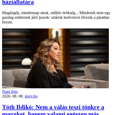
háziállatára
Magángép, mindennap steak, milliós örökség... Mindezek nem egy
gazdag embernek járó jussok: sztárok kedvencei élvezik a páratlan
luxust.
Napi friss
2026. 08. 08.
story.hu
Tóth Ildikó: Nem a válás teszi tönkre a
gyereket, hanem valami egészen más