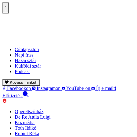
Címlapsztori
Napi friss
Hazai sztár
Külföldi sztár
Podcast
Kövess minket!
Facebookon
Instagramon
YouTube-on
Írj e-mailt!
Előfizetés
Operettszínház
De Re Attila Luigi
Közmédia
Tóth Ildikó
Rubint Réka