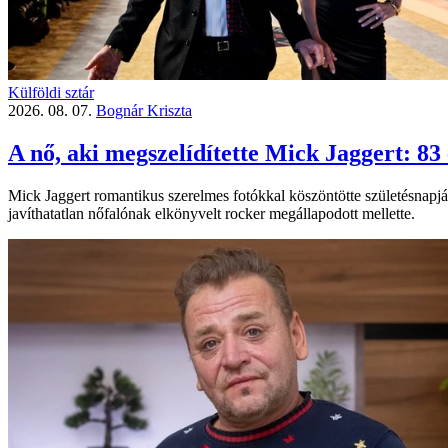
Külföldi sztár
2026. 08. 07.
Bognár Kriszta
A nő, aki megszelídítette Mick Jaggert: 83 
Mick Jaggert romantikus szerelmes fotókkal köszöntötte születésnapjá
javíthatatlan nőfalónak elkönyvelt rocker megállapodott mellette.