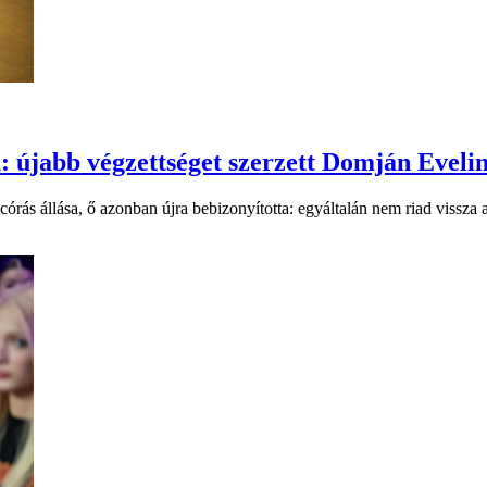
a: újabb végzettséget szerzett Domján Eveli
rás állása, ő azonban újra bebizonyította: egyáltalán nem riad vissza a