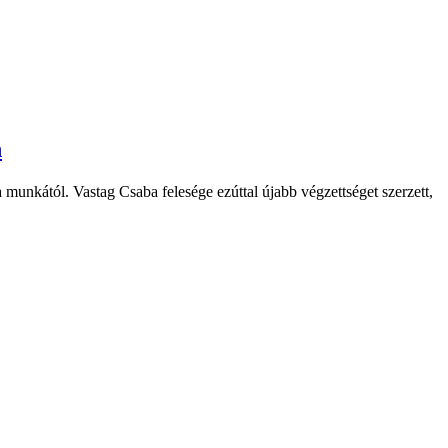
n
 munkától. Vastag Csaba felesége ezúttal újabb végzettséget szerzett,