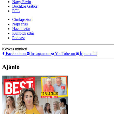
Nagy Ervin
Bochkor Gábor
RTL
Címlapsztori
Napi friss
Hazai sztár
Külföldi sztár
Podcast
Kövess minket!
Facebookon
Instagramon
YouTube-on
Írj e-mailt!
Ajánló