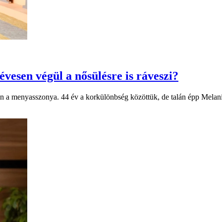
évesen végül a nősülésre is ráveszi?
n a menyasszonya. 44 év a korkülönbség közöttük, de talán épp Melanie 