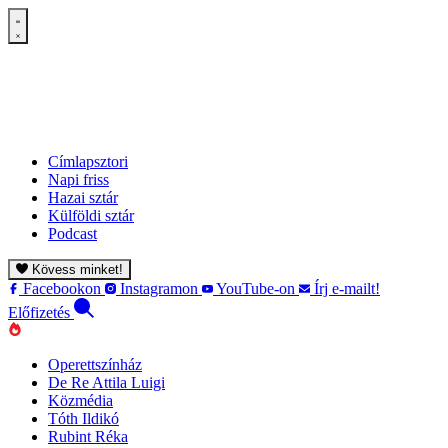
Címlapsztori
Napi friss
Hazai sztár
Külföldi sztár
Podcast
Kövess minket!
Facebookon
Instagramon
YouTube-on
Írj e-mailt!
Előfizetés
Operettszínház
De Re Attila Luigi
Közmédia
Tóth Ildikó
Rubint Réka