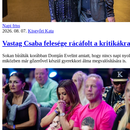
Napi friss
2026. 08. 07.
Kisgyőri Kata
Vastag Csaba felesége rácáfolt a kritikákr
Sokan bírálták korábban Domján Evelint amiatt, hogy nincs napi nyolcó
miközben már gőzerővel készül gyerekkori álma megvalósítására is.