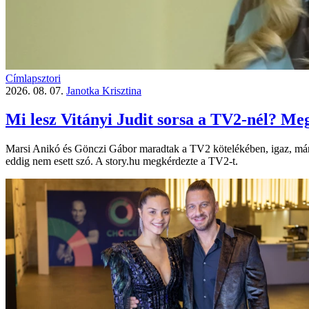
Címlapsztori
2026. 08. 07.
Janotka Krisztina
Mi lesz Vitányi Judit sorsa a TV2-nél? Meg
Marsi Anikó és Gönczi Gábor maradtak a TV2 kötelékében, igaz, már 
eddig nem esett szó. A story.hu megkérdezte a TV2-t.