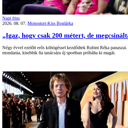
Napi friss
2026. 08. 07.
Monostori-Kiss Boglárka
„Igaz, hogy csak 200 métert, de megcsinál
Négy évvel ezelőtt erős köhögéssel kezdődtek Rubint Réka panaszai. Már
mondania, kisebbik fia tanácsára új sportban próbálta ki magát.