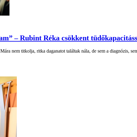
tam” – Rubint Réka csökkent tüdőkapacitássa
a nem titkolja, ritka daganatot találtak nála, de sem a diagnózis, sem a 