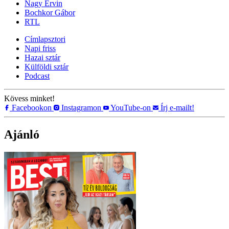
Nagy Ervin
Bochkor Gábor
RTL
Címlapsztori
Napi friss
Hazai sztár
Külföldi sztár
Podcast
Kövess minket!
Facebookon
Instagramon
YouTube-on
Írj e-mailt!
Ajánló