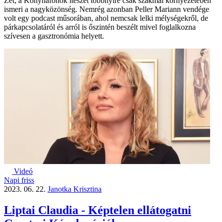
Zét, a Konyhafőnök ítészét többnyire csak szakmai környezetében
ismeri a nagyközönség. Nemrég azonban Peller Mariann vendége
volt egy podcast műsorában, ahol nemcsak lelki mélységekről, de
párkapcsolatáról és arról is őszintén beszélt mivel foglalkozna
szívesen a gasztronómia helyett.
Videó
Napi friss
2023. 06. 22.
Janotka Krisztina
Liptai Claudia - Képtelen ellátogatni