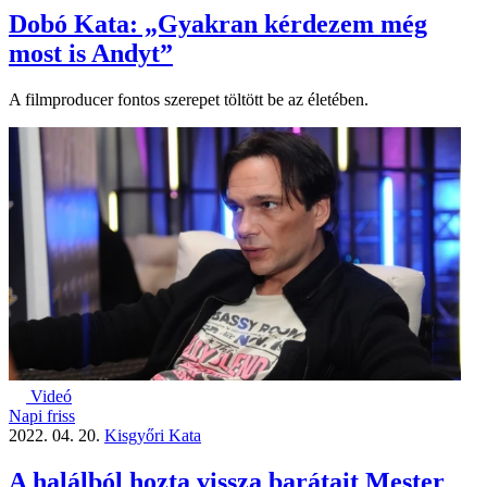
Dobó Kata: „Gyakran kérdezem még
most is Andyt”
A filmproducer fontos szerepet töltött be az életében.
Videó
Napi friss
2022. 04. 20.
Kisgyőri Kata
A halálból hozta vissza barátait Mester