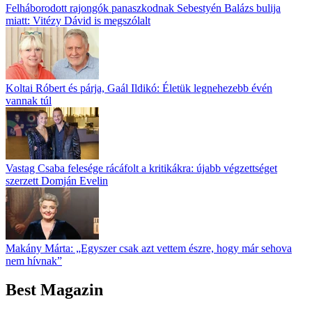
Felháborodott rajongók panaszkodnak Sebestyén Balázs bulija
miatt: Vitézy Dávid is megszólalt
Koltai Róbert és párja, Gaál Ildikó: Életük legnehezebb évén
vannak túl
Vastag Csaba felesége rácáfolt a kritikákra: újabb végzettséget
szerzett Domján Evelin
Makány Márta: „Egyszer csak azt vettem észre, hogy már sehova
nem hívnak”
Best Magazin