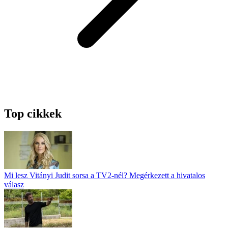
Top cikkek
Mi lesz Vitányi Judit sorsa a TV2-nél? Megérkezett a hivatalos
válasz