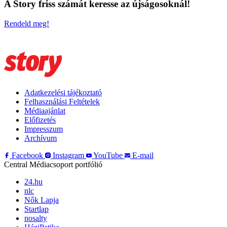
A Story friss számát keresse az újságosoknál!
Rendeld meg!
Adatkezelési tájékoztató
Felhasználási Feltételek
Médiaajánlat
Előfizetés
Impresszum
Archívum
Facebook
Instagram
YouTube
E-mail
Central Médiacsoport portfólió
24.hu
nlc
Nők Lapja
Startlap
nosalty