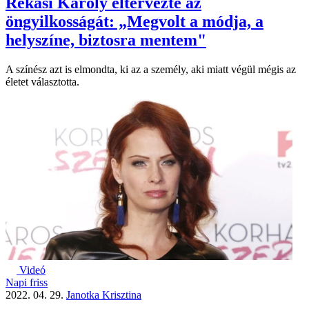
Rékasi Károly eltervezte az
öngyilkosságát: „Megvolt a módja, a
helyszíne, biztosra mentem"
A színész azt is elmondta, ki az a személy, aki miatt végül mégis az
életet választotta.
Videó
Napi friss
2022. 04. 29.
Janotka Krisztina