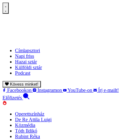
Címlapsztori
Napi friss
Hazai sztár
Külföldi sztár
Podcast
Kövess minket!
Facebookon
Instagramon
YouTube-on
Írj e-mailt!
Előfizetés
Operettszínház
De Re Attila Luigi
Közmédia
Tóth Ildikó
Rubint Réka