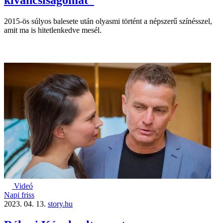
kíváncsiságomat”
2015-ös súlyos balesete után olyasmi történt a népszerű színésszel,
amit ma is hitetlenkedve mesél.
Videó
Napi friss
2023. 04. 13.
story.hu