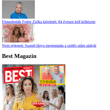
Elutasították Fodor Zsóka kérelmét: 84 évesen kell költöznie
Nem rejtegeti: Szandi lánya megmutatta a szülés utáni alakját
Best Magazin