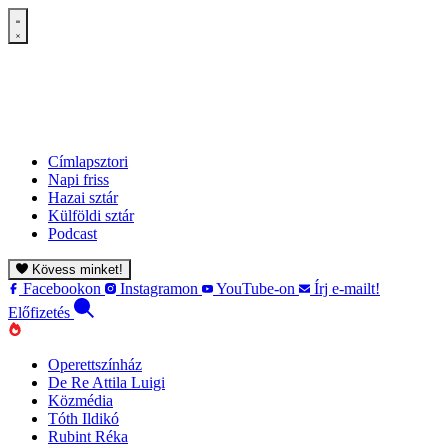
Címlapsztori
Napi friss
Hazai sztár
Külföldi sztár
Podcast
Kövess minket!
Facebookon
Instagramon
YouTube-on
Írj e-mailt!
Előfizetés
Operettszínház
De Re Attila Luigi
Közmédia
Tóth Ildikó
Rubint Réka