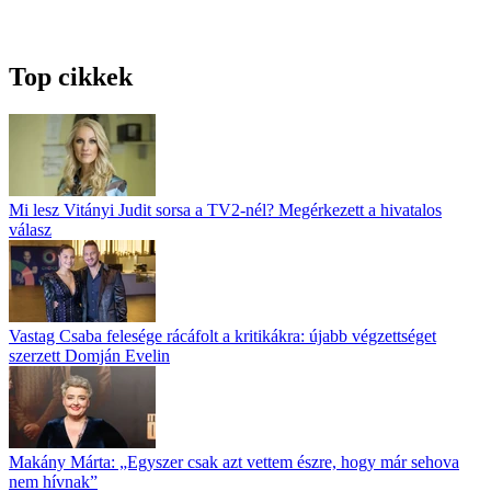
Top cikkek
Mi lesz Vitányi Judit sorsa a TV2-nél? Megérkezett a hivatalos
válasz
Vastag Csaba felesége rácáfolt a kritikákra: újabb végzettséget
szerzett Domján Evelin
Makány Márta: „Egyszer csak azt vettem észre, hogy már sehova
nem hívnak”