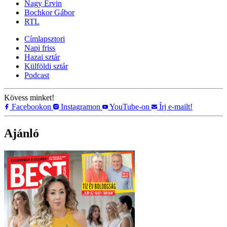
Nagy Ervin
Bochkor Gábor
RTL
Címlapsztori
Napi friss
Hazai sztár
Külföldi sztár
Podcast
Kövess minket!
Facebookon
Instagramon
YouTube-on
Írj e-mailt!
Ajánló