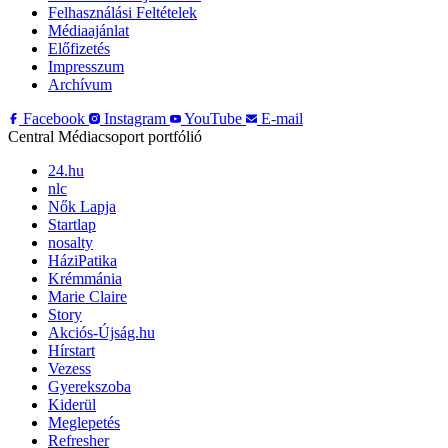
Felhasználási Feltételek
Médiaajánlat
Előfizetés
Impresszum
Archívum
Facebook
Instagram
YouTube
E-mail
Central Médiacsoport portfólió
24.hu
nlc
Nők Lapja
Startlap
nosalty
HáziPatika
Krémmánia
Marie Claire
Story
Akciós-Újság.hu
Hírstart
Vezess
Gyerekszoba
Kiderül
Meglepetés
Refresher