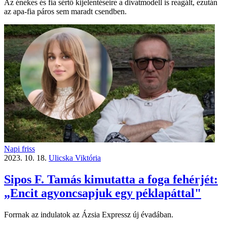
Az énekes és fia sértő kijelentéseire a divatmodell is reagált, ezután
az apa-fia páros sem maradt csendben.
Napi friss
2023. 10. 18.
Ulicska Viktória
Sipos F. Tamás kimutatta a foga fehérjét:
„Encit agyoncsapjuk egy péklapáttal"
Forrnak az indulatok az Ázsia Expressz új évadában.