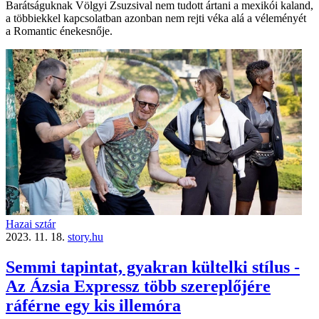
Barátságuknak Völgyi Zsuzsival nem tudott ártani a mexikói kaland,
a többiekkel kapcsolatban azonban nem rejti véka alá a véleményét
a Romantic énekesnője.
Hazai sztár
2023. 11. 18.
story.hu
Semmi tapintat, gyakran kültelki stílus -
Az Ázsia Expressz több szereplőjére
ráférne egy kis illemóra