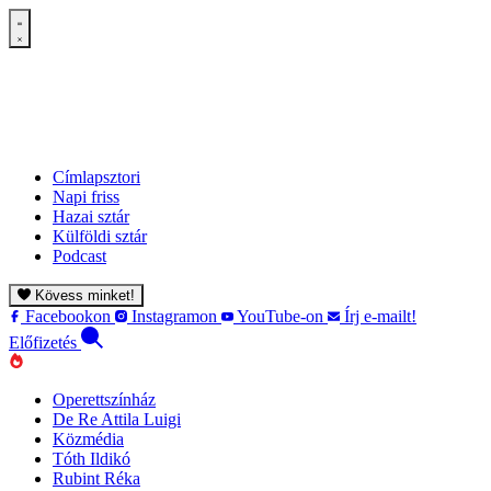
Címlapsztori
Napi friss
Hazai sztár
Külföldi sztár
Podcast
Kövess minket!
Facebookon
Instagramon
YouTube-on
Írj e-mailt!
Előfizetés
Operettszínház
De Re Attila Luigi
Közmédia
Tóth Ildikó
Rubint Réka