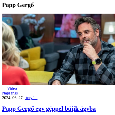
Papp Gergő
Videó
Napi friss
2024. 06. 27.
story.hu
Papp Gergő egy géppel bújik ágyba