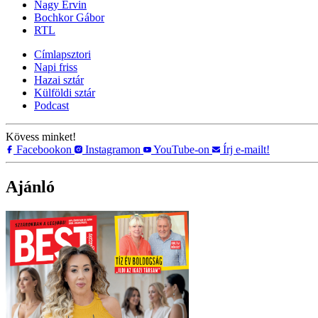
Nagy Ervin
Bochkor Gábor
RTL
Címlapsztori
Napi friss
Hazai sztár
Külföldi sztár
Podcast
Kövess minket!
Facebookon
Instagramon
YouTube-on
Írj e-mailt!
Ajánló