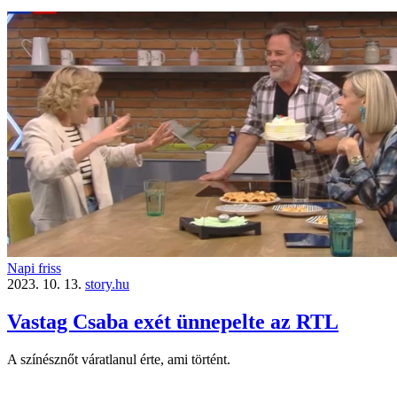
Napi friss
2023. 10. 13.
story.hu
Vastag Csaba exét ünnepelte az RTL
A színésznőt váratlanul érte, ami történt.