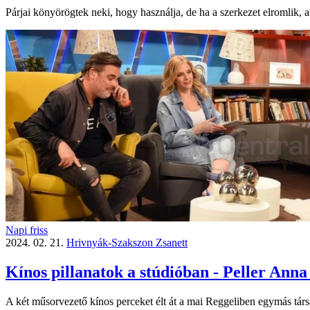
Párjai könyörögtek neki, hogy használja, de ha a szerkezet elromlik,
Napi friss
2024. 02. 21.
Hrivnyák-Szakszon Zsanett
Kínos pillanatok a stúdióban - Peller Ann
A két műsorvezető kínos perceket élt át a mai Reggeliben egymás tár