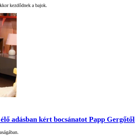
 akkor kezdődnek a bajok.
a élő adásban kért bocsánatot Papp Gergőtől
saságában.