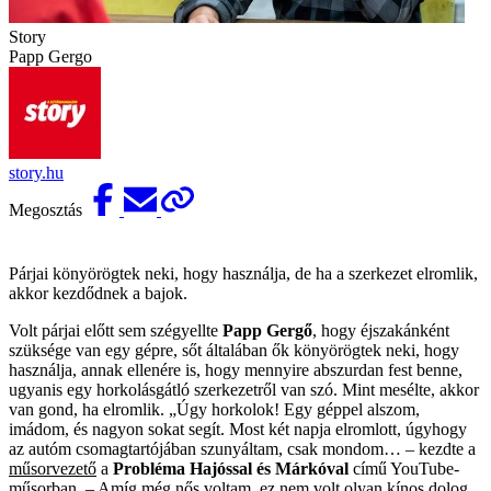
Story
Papp Gergo
story.hu
Megosztás
Párjai könyörögtek neki, hogy használja, de ha a szerkezet elromlik,
akkor kezdődnek a bajok.
Volt párjai előtt sem szégyellte
Papp Gergő
, hogy éjszakánként
szüksége van egy gépre, sőt általában ők könyörögtek neki, hogy
használja, annak ellenére is, hogy mennyire abszurdan fest benne,
ugyanis egy horkolásgátló szerkezetről van szó. Mint mesélte, akkor
van gond, ha elromlik. „Úgy horkolok! Egy géppel alszom,
imádom, és nagyon sokat segít. Most két napja elromlott, úgyhogy
az autóm csomagtartójában szunyáltam, csak mondom… – kezdte a
műsorvezető
a
Probléma Hajóssal és Márkóval
című YouTube-
műsorban. – Amíg még nős voltam, ez nem volt olyan kínos dolog,