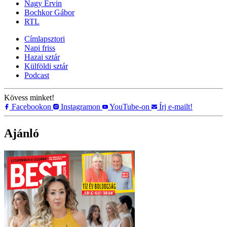
Nagy Ervin
Bochkor Gábor
RTL
Címlapsztori
Napi friss
Hazai sztár
Külföldi sztár
Podcast
Kövess minket!
Facebookon
Instagramon
YouTube-on
Írj e-mailt!
Ajánló