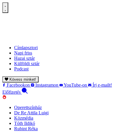
Címlapsztori
Napi friss
Hazai sztár
Külföldi sztár
Podcast
Kövess minket!
Facebookon
Instagramon
YouTube-on
Írj e-mailt!
Előfizetés
Operettszínház
De Re Attila Luigi
Közmédia
Tóth Ildikó
Rubint Réka