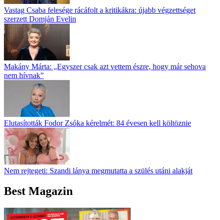
Vastag Csaba felesége rácáfolt a kritikákra: újabb végzettséget
szerzett Domján Evelin
Makány Márta: „Egyszer csak azt vettem észre, hogy már sehova
nem hívnak”
Elutasították Fodor Zsóka kérelmét: 84 évesen kell költöznie
Nem rejtegeti: Szandi lánya megmutatta a szülés utáni alakját
Best Magazin