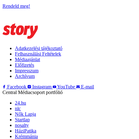
Rendeld meg!
Adatkezelési tájékoztató
Felhasználási Feltételek
Médiaajánlat
Előfizetés
Impresszum
Archívum
Facebook
Instagram
YouTube
E-mail
Central Médiacsoport portfólió
24.hu
nlc
Nők Lapja
Startlap
nosalty
HáziPatika
Krémmánia