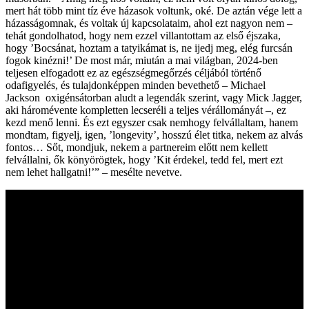
mert hát több mint tíz éve házasok voltunk, oké. De aztán vége lett a
házasságomnak, és voltak új kapcsolataim, ahol ezt nagyon nem –
tehát gondolhatod, hogy nem ezzel villantottam az első éjszaka,
hogy ’Bocsánat, hoztam a tatyikámat is, ne ijedj meg, elég furcsán
fogok kinézni!’ De most már, miután a mai világban, 2024-ben
teljesen elfogadott ez az egészségmegőrzés céljából történő
odafigyelés, és tulajdonképpen minden bevethető – Michael
Jackson oxigénsátorban aludt a legendák szerint, vagy Mick Jagger,
aki háromévente kompletten lecseréli a teljes vérállományát –, ez
kezd menő lenni. És ezt egyszer csak nemhogy felvállaltam, hanem
mondtam, figyelj, igen, ’longevity’, hosszú élet titka, nekem az alvás
fontos… Sőt, mondjuk, nekem a partnereim előtt nem kellett
felvállalni, ők könyörögtek, hogy ’Kit érdekel, tedd fel, mert ezt
nem lehet hallgatni!’” – mesélte nevetve.