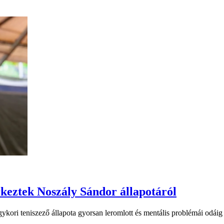
rkeztek Noszály Sándor állapotáról
ori teniszező állapota gyorsan leromlott és mentális problémái odáig f