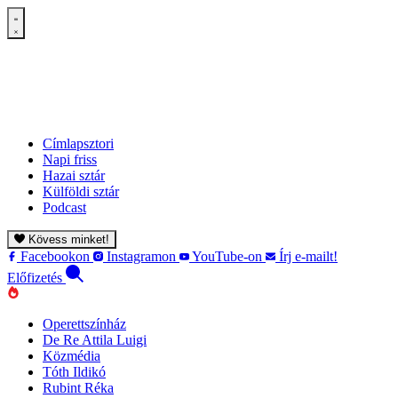
Címlapsztori
Napi friss
Hazai sztár
Külföldi sztár
Podcast
Kövess minket!
Facebookon
Instagramon
YouTube-on
Írj e-mailt!
Előfizetés
Operettszínház
De Re Attila Luigi
Közmédia
Tóth Ildikó
Rubint Réka