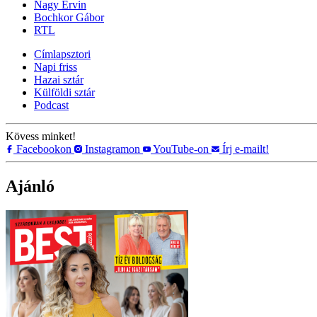
Nagy Ervin
Bochkor Gábor
RTL
Címlapsztori
Napi friss
Hazai sztár
Külföldi sztár
Podcast
Kövess minket!
Facebookon
Instagramon
YouTube-on
Írj e-mailt!
Ajánló