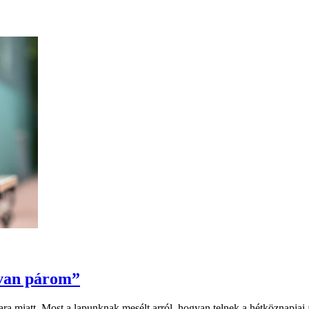
 van párom”
ara miatt. Most a lapunknak mesélt arról, hogyan telnek a hétköznapjai 