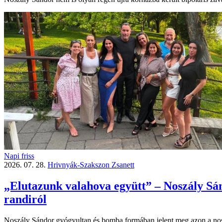
Napi friss
2026. 07. 28.
Hrivnyák-Szakszon Zsanett
„Elutazunk valahova együtt” – Noszály Sánd
randiról
Noszály Sándor gyógyultan és bomba formában jelent meg azon a nos