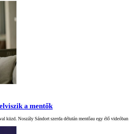
elviszik a mentők
ióval küzd. Noszály Sándort szerda délután mentőau egy élő videóban