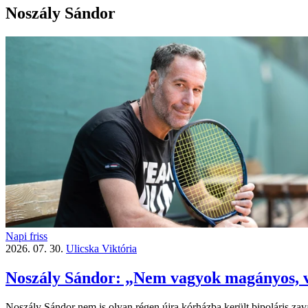
Noszály Sándor
Napi friss
2026. 07. 30.
Ulicska Viktória
Noszály Sándor: „Nem vagyok magányos,
Noszály Sándor nem is olyan régen újra kórházba került bipoláris zav