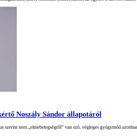
értő Noszály Sándor állapotáról
us szerint nem „elmebetegségről” van szó, végleges gyógymód azonban 