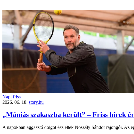
Napi friss
2026. 06. 18.
story.hu
„Mániás szakaszba került” – Friss hírek é
A napokban aggasztó dolgot észleltek Noszály Sándor rajongói. Az egyk