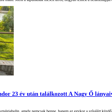
or 23 év után találkozott A Nagy Ő lányaiv
ztalgiabulin, amely nemcsak benne, hanem az egykor a szívéért küzdő