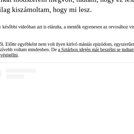
ilag kiszámoltam, hogy mi lesz.
y későbbi videóban azt is elárulta, a mentők egyenesen az orvosához vis
l. Előtte egyébként nem volt ilyen kirívó mániás epizódom, egyszerűe
tenzívebb voltam mindenben. De
a Sztárbox idején már beszélni se tudta
 végigélni
.