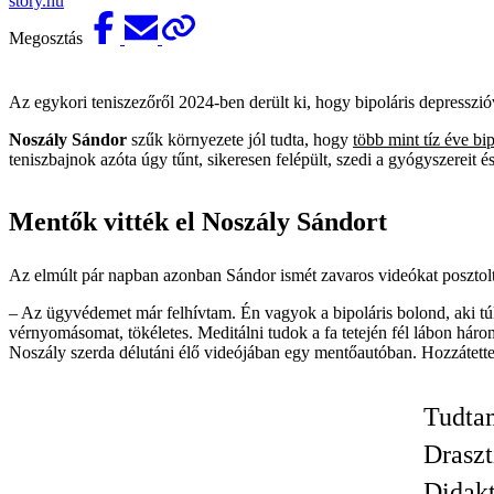
story.hu
Megosztás
Az egykori teniszezőről 2024-ben derült ki, hogy bipoláris depressz
Noszály Sándor
szűk környezete jól tudta, hogy
több mint tíz éve bi
teniszbajnok azóta úgy tűnt, sikeresen felépült, szedi a gyógyszereit és
Mentők vitték el Noszály Sándort
Az elmúlt pár napban azonban Sándor ismét zavaros videókat posztolt
– Az ügyvédemet már felhívtam. Én vagyok a bipoláris bolond, aki túl
vérnyomásomat, tökéletes. Meditálni tudok a fa tetején fél lábon h
Noszály szerda délutáni élő videójában egy mentőautóban. Hozzátette,
Tudtam
Draszt
Didakt