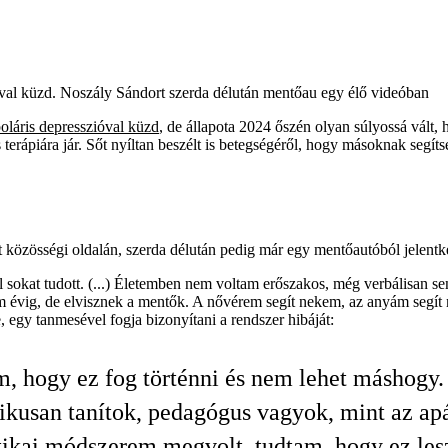
ióval küzd. Noszály Sándort szerda délután mentőau egy élő videóban
poláris depresszióval küzd
, de állapota 2024 őszén olyan súlyossá vált, 
 terápiára jár. Sőt nyíltan beszélt is betegségéről, hogy másoknak segíts
 közösségi oldalán, szerda délután pedig már egy mentőautóból jelentke
 sokat tudott. (...) Életemben nem voltam erőszakos, még verbálisan s
árom évig, de elvisznek a mentők. A nővérem segít nekem, az anyám se
 egy tanmesével fogja bizonyítani a rendszer hibáját:
, hogy ez fog történni és nem lehet máshogy.
ikusan tanítok, pedagógus vagyok, mint az ap
ikai módszerem megvolt, tudtam, hogy ez les