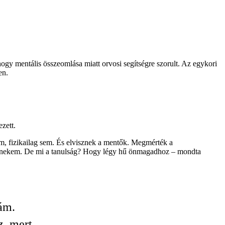
hogy mentális összeomlása miatt orvosi segítségre szorult. Az egykori
en.
zett.
em, fizikailag sem. És elvisznek a mentők. Megmérték a
gít nekem. De mi a tanulság? Hogy légy hű önmagadhoz – mondta
ám.
z, mert