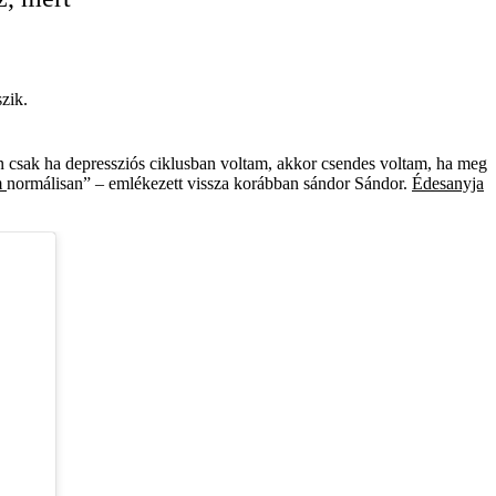
zik.
n csak ha depressziós ciklusban voltam, akkor csendes voltam, ha meg
m
normálisan” – emlékezett vissza korábban sándor Sándor.
Édesanyja