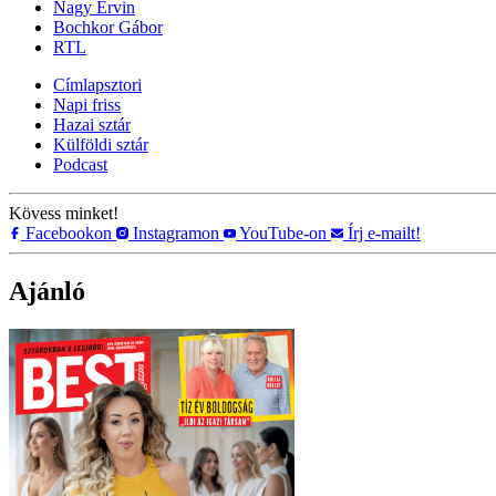
Nagy Ervin
Bochkor Gábor
RTL
Címlapsztori
Napi friss
Hazai sztár
Külföldi sztár
Podcast
Kövess minket!
Facebookon
Instagramon
YouTube-on
Írj e-mailt!
Ajánló