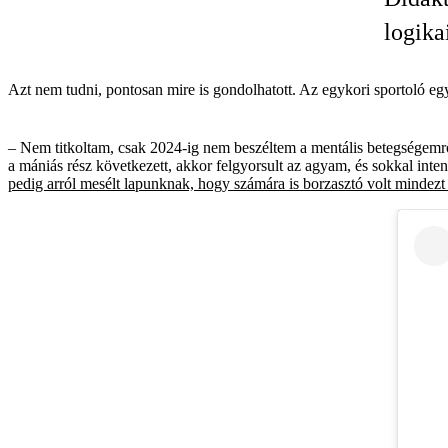
logika
Azt nem tudni, pontosan mire is gondolhatott. Az egykori sportoló eg
– Nem titkoltam, csak 2024-ig nem beszéltem a mentális betegségemrő
a mániás rész következett, akkor felgyorsult az agyam, és sokkal in
pedig arról mesélt lapunknak, hogy számára is borzasztó volt mindezt