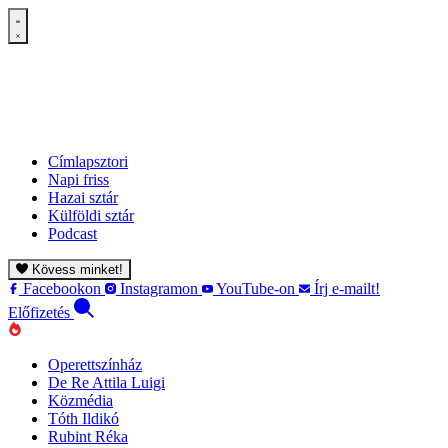
Címlapsztori
Napi friss
Hazai sztár
Külföldi sztár
Podcast
Kövess minket!
Facebookon
Instagramon
YouTube-on
Írj e-mailt!
Előfizetés
Operettszínház
De Re Attila Luigi
Közmédia
Tóth Ildikó
Rubint Réka