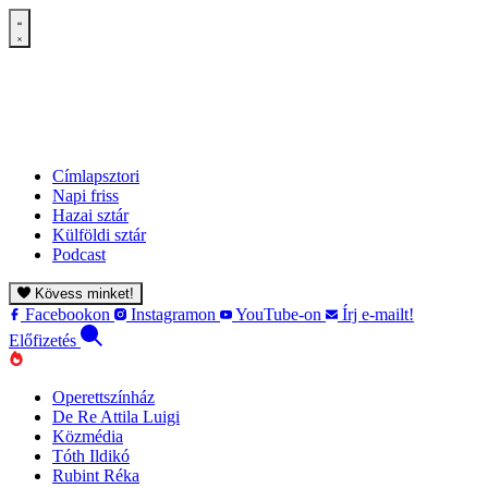
Címlapsztori
Napi friss
Hazai sztár
Külföldi sztár
Podcast
Kövess minket!
Facebookon
Instagramon
YouTube-on
Írj e-mailt!
Előfizetés
Operettszínház
De Re Attila Luigi
Közmédia
Tóth Ildikó
Rubint Réka