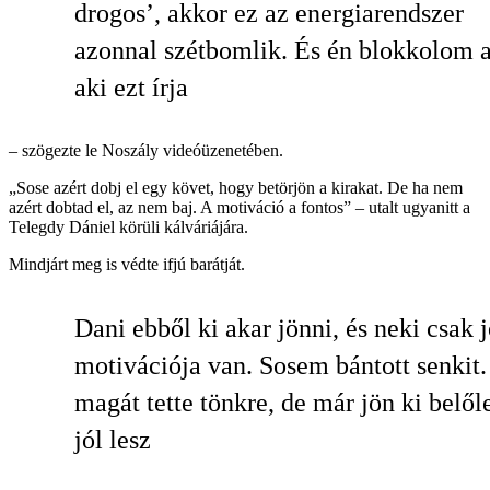
drogos’, akkor ez az energiarendszer
azonnal szétbomlik. És én blokkolom a
aki ezt írja
– szögezte le Noszály videóüzenetében.
„Sose azért dobj el egy követ, hogy betörjön a kirakat. De ha nem
azért dobtad el, az nem baj. A motiváció a fontos” – utalt ugyanitt a
Telegdy Dániel körüli kálváriájára.
Mindjárt meg is védte ifjú barátját.
Dani ebből ki akar jönni, és neki csak 
motivációja van. Sosem bántott senkit.
magát tette tönkre, de már jön ki belőle
jól lesz