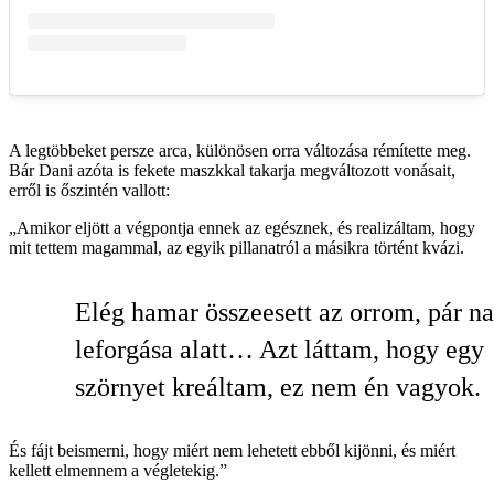
A legtöbbeket persze arca, különösen orra változása rémítette meg.
Bár Dani azóta is fekete maszkkal takarja megváltozott vonásait,
erről is őszintén vallott:
„Amikor eljött a végpontja ennek az egésznek, és realizáltam, hogy
mit tettem magammal, az egyik pillanatról a másikra történt kvázi.
Elég hamar összeesett az orrom, pár n
leforgása alatt… Azt láttam, hogy egy
szörnyet kreáltam, ez nem én vagyok.
És fájt beismerni, hogy miért nem lehetett ebből kijönni, és miért
kellett elmennem a végletekig.”