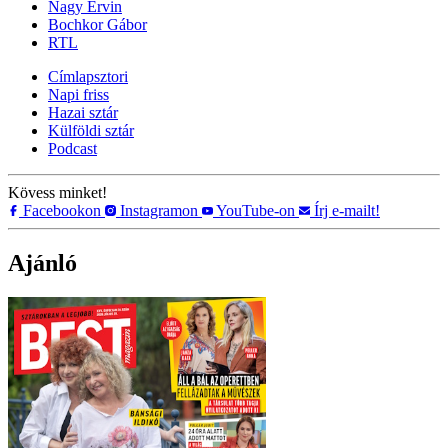
Nagy Ervin
Bochkor Gábor
RTL
Címlapsztori
Napi friss
Hazai sztár
Külföldi sztár
Podcast
Kövess minket!
Facebookon
Instagramon
YouTube-on
Írj e-mailt!
Ajánló