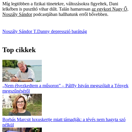
Míg legtöbben a fizikai tünetekre, változásokra figyeltek, Dani
lelkében is pusztító vihar dúlt. Talán hamarosan
az egykori Nagy Ő,
Noszály Sándor
podcastjában hallhatunk erről bővebben.
Noszály Sándor
T.Danny
depresszió
barátság
Top cikkek
„Nem élvezkedtem a műsoron” – Pálffy István megszólalt a Tények
megszűnéséről
Borbás Marcsit luxuskertje miatt támadják: a tévés nem hagyta szó
nélkül