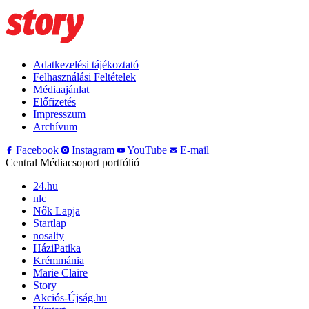
Adatkezelési tájékoztató
Felhasználási Feltételek
Médiaajánlat
Előfizetés
Impresszum
Archívum
Facebook
Instagram
YouTube
E-mail
Central Médiacsoport portfólió
24.hu
nlc
Nők Lapja
Startlap
nosalty
HáziPatika
Krémmánia
Marie Claire
Story
Akciós-Újság.hu