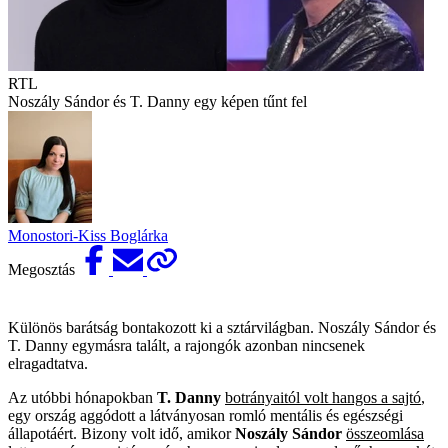
RTL
Noszály Sándor és T. Danny egy képen tűnt fel
Monostori-Kiss Boglárka
Megosztás
Különös barátság bontakozott ki a sztárvilágban. Noszály Sándor és
T. Danny egymásra talált, a rajongók azonban nincsenek
elragadtatva.
Az utóbbi hónapokban
T. Danny
botrányaitól volt hangos a sajtó
,
egy ország aggódott a látványosan romló mentális és egészségi
állapotáért. Bizony volt idő, amikor
Noszály Sándor
összeomlása