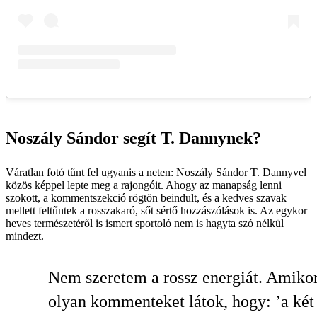
Noszály Sándor segít T. Dannynek?
Váratlan fotó tűnt fel ugyanis a neten: Noszály Sándor T. Dannyvel
közös képpel lepte meg a rajongóit. Ahogy az manapság lenni
szokott, a kommentszekció rögtön beindult, és a kedves szavak
mellett feltűntek a rosszakaró, sőt sértő hozzászólások is. Az egykor
heves természetéről is ismert sportoló nem is hagyta szó nélkül
mindezt.
Nem szeretem a rossz energiát. Amiko
olyan kommenteket látok, hogy: ’a két