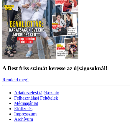
A Best friss számát keresse az újságosoknál!
Rendeld meg!
Adatkezelési tájékoztató
Felhasználási Feltételek
Médiaajánlat
Előfizetés
Impresszum
Archívum