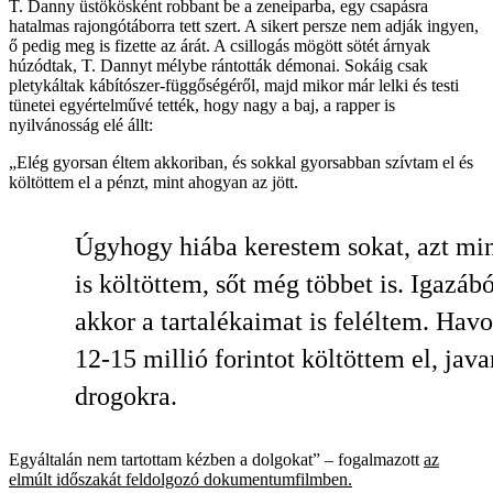
T. Danny üstökösként robbant be a zeneiparba, egy csapásra
hatalmas rajongótáborra tett szert. A sikert persze nem adják ingyen,
ő pedig meg is fizette az árát. A csillogás mögött sötét árnyak
húzódtak, T. Dannyt mélybe rántották démonai. Sokáig csak
pletykáltak kábítószer-függőségéről, majd mikor már lelki és testi
tünetei egyértelművé tették, hogy nagy a baj, a rapper is
nyilvánosság elé állt:
„Elég gyorsan éltem akkoriban, és sokkal gyorsabban szívtam el és
költöttem el a pénzt, mint ahogyan az jött.
Úgyhogy hiába kerestem sokat, azt min
is költöttem, sőt még többet is. Igazábó
akkor a tartalékaimat is feléltem. Hav
12-15 millió forintot költöttem el, java
drogokra.
Egyáltalán nem tartottam kézben a dolgokat” – fogalmazott
az
elmúlt időszakát feldolgozó dokumentumfilmben.