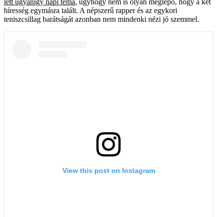
lett ugyanígy napi téma
, úgyhogy nem is olyan meglepő, hogy a két
híresség egymásra talált. A népszerű rapper és az egykori
teniszcsillag barátságát azonban nem mindenki nézi jó szemmel.