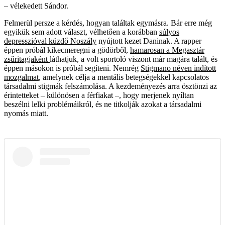
– vélekedett Sándor.
Felmerül persze a kérdés, hogyan találtak egymásra. Bár erre még
egyikük sem adott választ, vélhetően a korábban
súlyos
depresszióval küzdő Noszály
nyújtott kezet Daninak. A rapper
éppen próbál kikecmeregni a gödörből,
hamarosan a Megasztár
zsűritagjaként
láthatjuk, a volt sportoló viszont már magára talált, és
éppen másokon is próbál segíteni. Nemrég
Stigmano néven indított
mozgalmat
, amelynek célja a mentális betegségekkel kapcsolatos
társadalmi stigmák felszámolása. A kezdeményezés arra ösztönzi az
érintetteket – különösen a férfiakat –, hogy merjenek nyíltan
beszélni lelki problémáikról, és ne titkolják azokat a társadalmi
nyomás miatt.