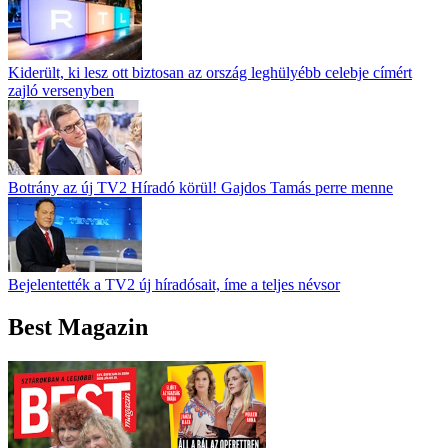
Kiderült, ki lesz ott biztosan az ország leghülyébb celebje címért
zajló versenyben
Botrány az új TV2 Híradó körül! Gajdos Tamás perre menne
Bejelentették a TV2 új híradósait, íme a teljes névsor
Best Magazin