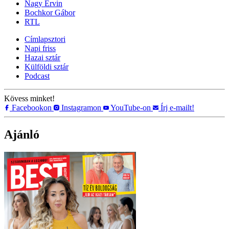
Nagy Ervin
Bochkor Gábor
RTL
Címlapsztori
Napi friss
Hazai sztár
Külföldi sztár
Podcast
Kövess minket!
Facebookon
Instagramon
YouTube-on
Írj e-mailt!
Ajánló