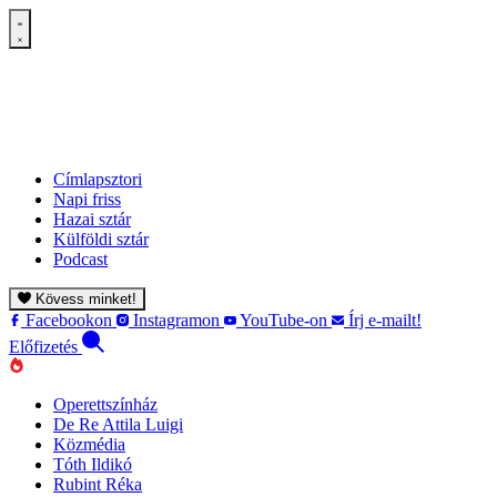
Címlapsztori
Napi friss
Hazai sztár
Külföldi sztár
Podcast
Kövess minket!
Facebookon
Instagramon
YouTube-on
Írj e-mailt!
Előfizetés
Operettszínház
De Re Attila Luigi
Közmédia
Tóth Ildikó
Rubint Réka