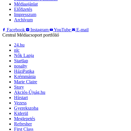
Médiaajánlat
Előfizetés
Impresszum
Archívum
Facebook
Instagram
YouTube
E-mail
Central Médiacsoport portfólió
24.hu
nlc
Nők Lapja
Startlap
nosalty
HáziPatika
Krémmánia
Marie Claire
Story
Akciós-Újság.hu
Hírstart
Vezess
Gyerekszoba
Kiderül
Meglepetés
Refresher
First Class