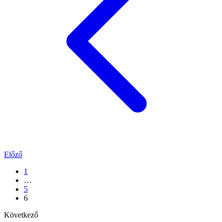
Előző
1
…
5
6
Következő