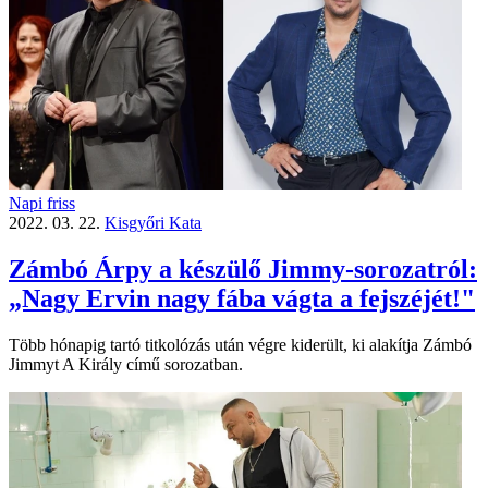
Napi friss
2022. 03. 22.
Kisgyőri Kata
Zámbó Árpy a készülő Jimmy-sorozatról:
„Nagy Ervin nagy fába vágta a fejszéjét!"
Több hónapig tartó titkolózás után végre kiderült, ki alakítja Zámbó
Jimmyt A Király című sorozatban.