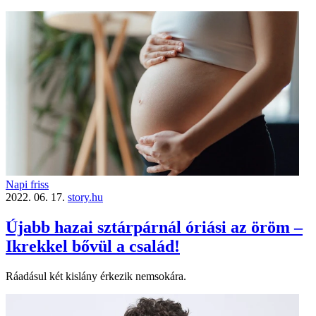
Napi friss
2022. 06. 17.
story.hu
Újabb hazai sztárpárnál óriási az öröm –
Ikrekkel bővül a család!
Ráadásul két kislány érkezik nemsokára.