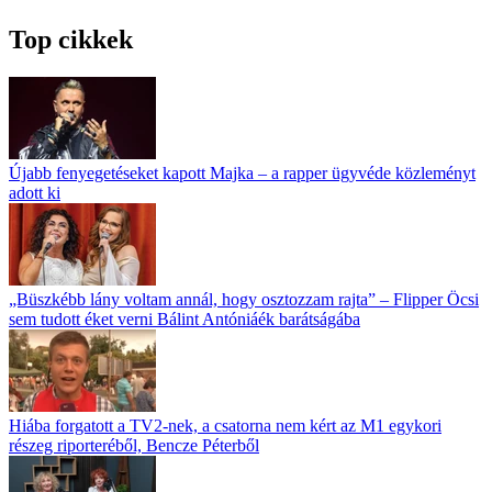
Top cikkek
Újabb fenyegetéseket kapott Majka – a rapper ügyvéde közleményt
adott ki
„Büszkébb lány voltam annál, hogy osztozzam rajta” – Flipper Öcsi
sem tudott éket verni Bálint Antóniáék barátságába
Hiába forgatott a TV2-nek, a csatorna nem kért az M1 egykori
részeg riporteréből, Bencze Péterből