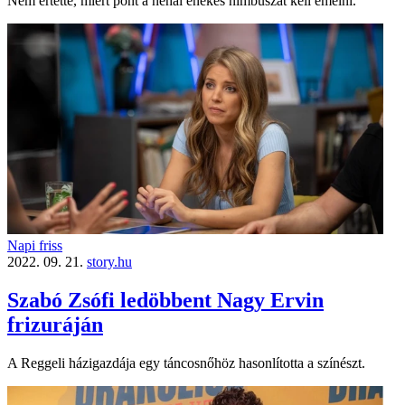
Nem értette, miért pont a néhai énekes nimbuszát kell emelni.
Napi friss
2022. 09. 21.
story.hu
Szabó Zsófi ledöbbent Nagy Ervin
frizuráján
A Reggeli házigazdája egy táncosnőhöz hasonlította a színészt.