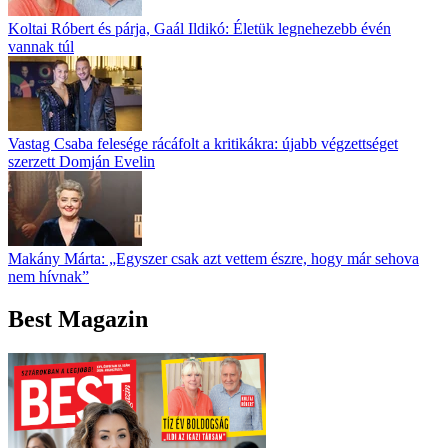
Koltai Róbert és párja, Gaál Ildikó: Életük legnehezebb évén
vannak túl
Vastag Csaba felesége rácáfolt a kritikákra: újabb végzettséget
szerzett Domján Evelin
Makány Márta: „Egyszer csak azt vettem észre, hogy már sehova
nem hívnak”
Best Magazin