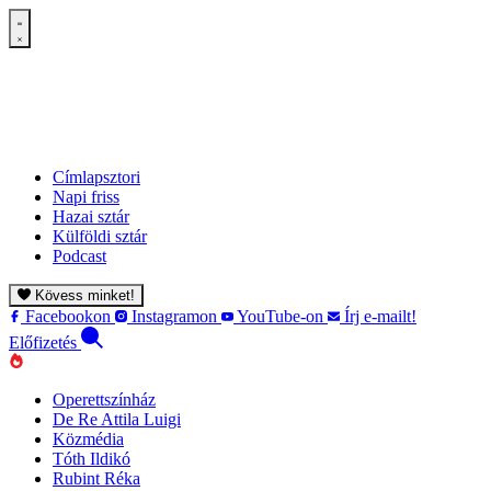
Címlapsztori
Napi friss
Hazai sztár
Külföldi sztár
Podcast
Kövess minket!
Facebookon
Instagramon
YouTube-on
Írj e-mailt!
Előfizetés
Operettszínház
De Re Attila Luigi
Közmédia
Tóth Ildikó
Rubint Réka