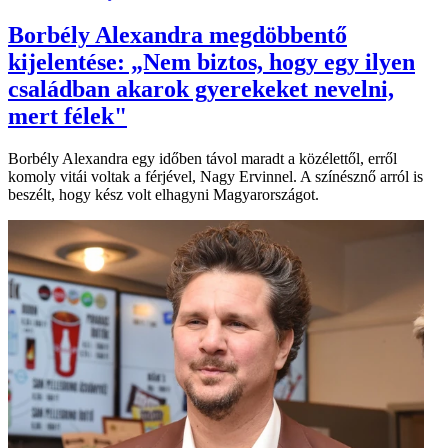
Borbély Alexandra megdöbbentő
kijelentése: „Nem biztos, hogy egy ilyen
családban akarok gyerekeket nevelni,
mert félek"
Borbély Alexandra egy időben távol maradt a közélettől, erről
komoly vitái voltak a férjével, Nagy Ervinnel. A színésznő arról is
beszélt, hogy kész volt elhagyni Magyarországot.