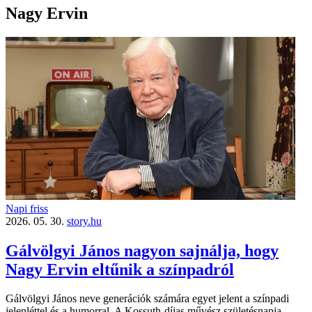
Nagy Ervin
Napi friss
2026. 05. 30.
story.hu
Gálvölgyi János nagyon sajnálja, hogy
Nagy Ervin eltűnik a színpadról
Gálvölgyi János neve generációk számára egyet jelent a színpadi
jelenléttel és a humorral. A Kossuth-díjas művész születésnapja