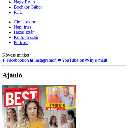
Nagy Ervin
Bochkor Gábor
RTL
Címlapsztori
Napi friss
Hazai sztár
Külföldi sztár
Podcast
Kövess minket!
Facebookon
Instagramon
YouTube-on
Írj e-mailt!
Ajánló