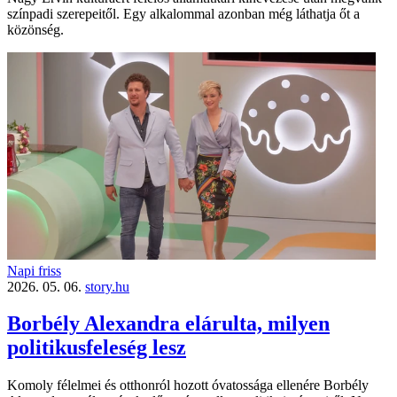
színpadi szerepeitől. Egy alkalommal azonban még láthatja őt a
közönség.
Napi friss
2026. 05. 06.
story.hu
Borbély Alexandra elárulta, milyen
politikusfeleség lesz
Komoly félelmei és otthonról hozott óvatossága ellenére Borbély