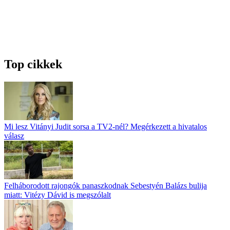
Top cikkek
Mi lesz Vitányi Judit sorsa a TV2-nél? Megérkezett a hivatalos
válasz
Felháborodott rajongók panaszkodnak Sebestyén Balázs bulija
miatt: Vitézy Dávid is megszólalt