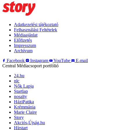
Adatkezelési tájékoztató
Felhasználási Feltételek
Médiaajánlat
Előfizetés
Impresszum
Archívum
Facebook
Instagram
YouTube
E-mail
Central Médiacsoport portfólió
24.hu
nlc
Nők Lapja
Startlap
nosalty
HáziPatika
Krémmánia
Marie Claire
Story
Akciós-Újság.hu
Hírstart