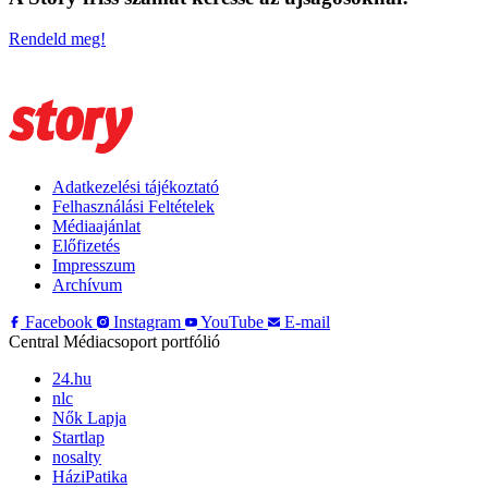
Rendeld meg!
Adatkezelési tájékoztató
Felhasználási Feltételek
Médiaajánlat
Előfizetés
Impresszum
Archívum
Facebook
Instagram
YouTube
E-mail
Central Médiacsoport portfólió
24.hu
nlc
Nők Lapja
Startlap
nosalty
HáziPatika