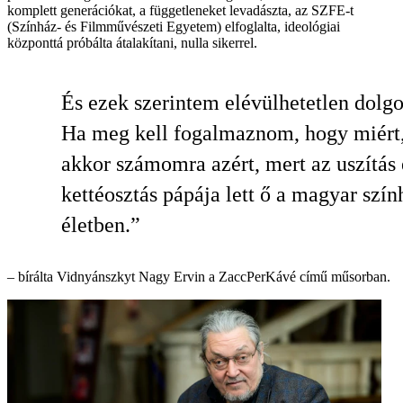
komplett generációkat, a függetleneket levadászta, az SZFE-t
(Színház- és Filmművészeti Egyetem) elfoglalta, ideológiai
központtá próbálta átalakítani, nulla sikerrel.
És ezek szerintem elévülhetetlen dolgo
Ha meg kell fogalmaznom, hogy miért
akkor számomra azért, mert az uszítás 
kettéosztás pápája lett ő a magyar szín
életben.”
– bírálta Vidnyánszkyt Nagy Ervin a ZaccPerKávé című műsorban.