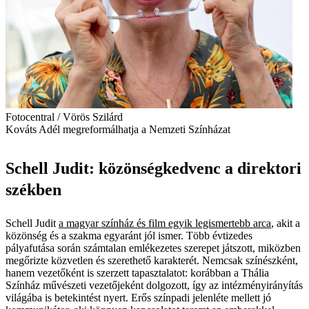
Fotocentral / Vörös Szilárd
Kováts Adél megreformálhatja a Nemzeti Színházat
Schell Judit: közönségkedvenc a direktori
székben
Schell Judit
a magyar színház és film egyik legismertebb arca
, akit a
közönség és a szakma egyaránt jól ismer. Több évtizedes
pályafutása során számtalan emlékezetes szerepet játszott, miközben
megőrizte közvetlen és szerethető karakterét. Nemcsak színészként,
hanem vezetőként is szerzett tapasztalatot: korábban a Thália
Színház művészeti vezetőjeként dolgozott, így az intézményirányítás
világába is betekintést nyert. Erős színpadi jelenléte mellett jó