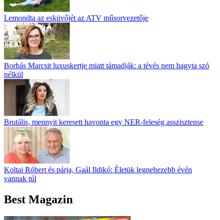
Lemondta az esküvőjét az ATV műsorvezetője
Borbás Marcsit luxuskertje miatt támadják: a tévés nem hagyta szó
nélkül
Brutális, mennyit keresett havonta egy NER-feleség asszisztense
Koltai Róbert és párja, Gaál Ildikó: Életük legnehezebb évén
vannak túl
Best Magazin