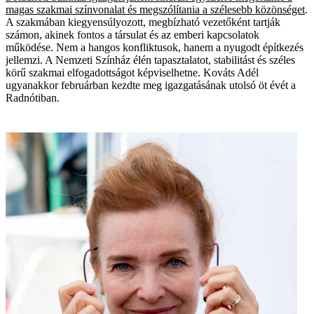
magas szakmai színvonalat és megszólítania a szélesebb közönséget
.
A szakmában kiegyensúlyozott, megbízható vezetőként tartják
számon, akinek fontos a társulat és az emberi kapcsolatok
működése. Nem a hangos konfliktusok, hanem a nyugodt építkezés
jellemzi. A Nemzeti Színház élén tapasztalatot, stabilitást és széles
körű szakmai elfogadottságot képviselhetne. Kováts Adél
ugyanakkor februárban kezdte meg igazgatásának utolsó öt évét a
Radnótiban.