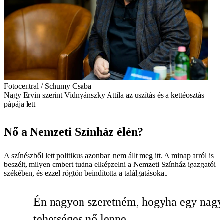
Fotocentral / Schumy Csaba
Nagy Ervin szerint Vidnyánszky Attila az uszítás és a kettéosztás
pápája lett
Nő a Nemzeti Színház élén?
A színészből lett politikus azonban nem állt meg itt. A minap arról is
beszélt, milyen embert tudna elképzelni a Nemzeti Színház igazgatói
székében, és ezzel rögtön beindította a találgatásokat.
Én nagyon szeretném, hogyha egy nag
tehetséges nő lenne