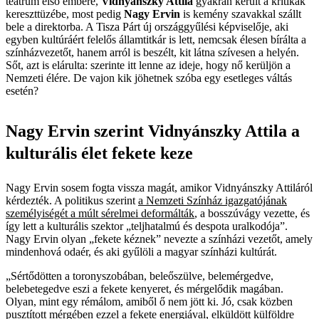
teátrum első embere,
Vidnyánszky Attila
gyakran került a kritikák
kereszttüzébe, most pedig
Nagy Ervin
is kemény szavakkal szállt
bele a direktorba. A Tisza Párt új országgyűlési képviselője, aki
egyben kultúráért felelős államtitkár is lett, nemcsak élesen bírálta a
színházvezetőt, hanem arról is beszélt, kit látna szívesen a helyén.
Sőt, azt is elárulta: szerinte itt lenne az ideje, hogy nő kerüljön a
Nemzeti élére. De vajon kik jöhetnek szóba egy esetleges váltás
esetén?
Nagy Ervin szerint Vidnyánszky Attila a
kulturális élet fekete keze
Nagy Ervin sosem fogta vissza magát, amikor Vidnyánszky Attiláról
kérdezték. A politikus szerint
a Nemzeti Színház igazgatójának
személyiségét a múlt sérelmei deformálták
, a bosszúvágy vezette, és
így lett a kulturális szektor „teljhatalmú és despota uralkodója”.
Nagy Ervin olyan „fekete kéznek” nevezte a színházi vezetőt, amely
mindenhová odaér, és aki gyűlöli a magyar színházi kultúrát.
„Sértődötten a toronyszobában, beleőszülve, belemérgedve,
belebetegedve eszi a fekete kenyeret, és mérgelődik magában.
Olyan, mint egy rémálom, amiből ő nem jött ki. Jó, csak közben
pusztított mérgében ezzel a fekete energiával, elküldött külföldre