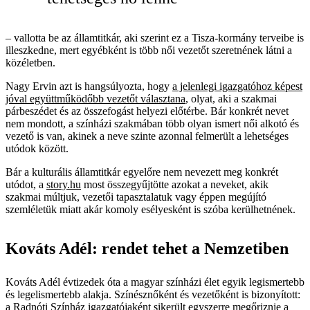
– vallotta be az államtitkár, aki szerint ez a Tisza-kormány terveibe is
illeszkedne, mert egyébként is több női vezetőt szeretnének látni a
közéletben.
Nagy Ervin azt is hangsúlyozta, hogy
a jelenlegi igazgatóhoz képest
jóval együttműködőbb vezetőt választana
, olyat, aki a szakmai
párbeszédet és az összefogást helyezi előtérbe. Bár konkrét nevet
nem mondott, a színházi szakmában több olyan ismert női alkotó és
vezető is van, akinek a neve szinte azonnal felmerült a lehetséges
utódok között.
Bár a kulturális államtitkár egyelőre nem nevezett meg konkrét
utódot, a
story.hu
most összegyűjtötte azokat a neveket, akik
szakmai múltjuk, vezetői tapasztalatuk vagy éppen megújító
szemléletük miatt akár komoly esélyesként is szóba kerülhetnének.
Kováts Adél: rendet tehet a Nemzetiben
Kováts Adél évtizedek óta a magyar színházi élet egyik legismertebb
és legelismertebb alakja. Színésznőként és vezetőként is bizonyított:
a Radnóti Színház igazgatójaként sikerült egyszerre megőriznie a