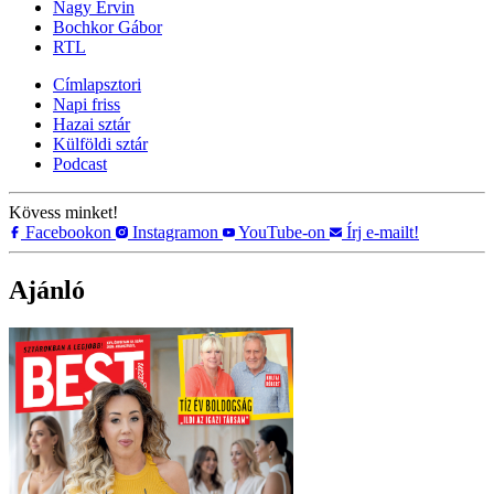
Nagy Ervin
Bochkor Gábor
RTL
Címlapsztori
Napi friss
Hazai sztár
Külföldi sztár
Podcast
Kövess minket!
Facebookon
Instagramon
YouTube-on
Írj e-mailt!
Ajánló