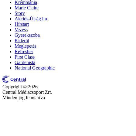
Krémmánia
Marie Claire
Story
Akciós-Újság.hu
Hírstart
Vezess
Gyerekszoba
Kiderül
Meglepetés
Refresher
First Class
Gardenista
National Geographic
Copyright © 2026
Central Médiacsoport Zrt.
Minden jog fenntartva