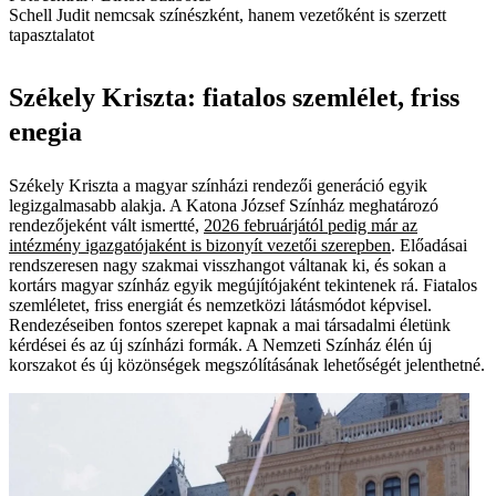
Schell Judit nemcsak színészként, hanem vezetőként is szerzett
tapasztalatot
Székely Kriszta: fiatalos szemlélet, friss
enegia
Székely Kriszta a magyar színházi rendezői generáció egyik
legizgalmasabb alakja. A Katona József Színház meghatározó
rendezőjeként vált ismertté,
2026 februárjától pedig már az
intézmény igazgatójaként is bizonyít vezetői szerepben
. Előadásai
rendszeresen nagy szakmai visszhangot váltanak ki, és sokan a
kortárs magyar színház egyik megújítójaként tekintenek rá. Fiatalos
szemléletet, friss energiát és nemzetközi látásmódot képvisel.
Rendezéseiben fontos szerepet kapnak a mai társadalmi életünk
kérdései és az új színházi formák. A Nemzeti Színház élén új
korszakot és új közönségek megszólításának lehetőségét jelenthetné.