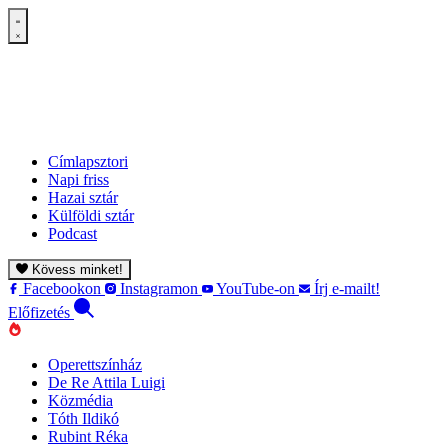
Címlapsztori
Napi friss
Hazai sztár
Külföldi sztár
Podcast
Kövess minket!
Facebookon
Instagramon
YouTube-on
Írj e-mailt!
Előfizetés
Operettszínház
De Re Attila Luigi
Közmédia
Tóth Ildikó
Rubint Réka