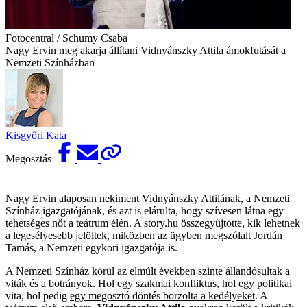
Fotocentral / Schumy Csaba
Nagy Ervin meg akarja állítani Vidnyánszky Attila ámokfutását a
Nemzeti Színházban
Kisgyőri Kata
Megosztás
Nagy Ervin alaposan nekiment Vidnyánszky Attilának, a Nemzeti
Színház igazgatójának, és azt is elárulta, hogy szívesen látna egy
tehetséges nőt a teátrum élén. A story.hu összegyűjtötte, kik lehetnek
a legesélyesebb jelöltek, miközben az ügyben megszólalt Jordán
Tamás, a Nemzeti egykori igazgatója is.
A Nemzeti Színház körül az elmúlt években szinte állandósultak a
viták és a botrányok. Hol egy szakmai konfliktus, hol egy politikai
vita, hol pedig
egy megosztó döntés borzolta a kedélyeket
. A