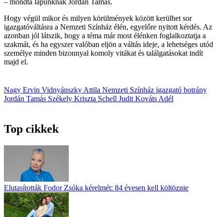
– mondta lapunknak Jordán Tamás.
Hogy végül mikor és milyen körülmények között kerülhet sor
igazgatóváltásra a Nemzeti Színház élén, egyelőre nyitott kérdés. Az
azonban jól látszik, hogy a téma már most élénken foglalkoztatja a
szakmát, és ha egyszer valóban eljön a váltás ideje, a lehetséges utód
személye minden bizonnyal komoly vitákat és találgatásokat indít
majd el.
Nagy Ervin
Vidnyánszky Attila
Nemzeti Színház
igazgató
botrány
Jordán Tamás
Székely Kriszta
Schell Judit
Kováts Adél
Top cikkek
Elutasították Fodor Zsóka kérelmét: 84 évesen kell költöznie