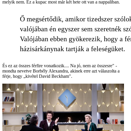
melyik nem. Ez a kupac most már két hete ott van a nappaliban.
Ő megsértődik, amikor tizedszer szólo
valójában én egyszer sem szeretnék szó
Valójában ebben gyökerezik, hogy a fé
házisárkánynak tartják a feleségüket.
És ez az összes férfire vonatkozik.... Na jó, nem az összesre" -
mondta nevetve Borbély Alexandra, akinek erre azt válaszolta a
férje, hogy „kivétel David Beckham".