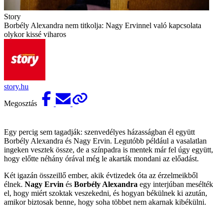
Story
Borbély Alexandra nem titkolja: Nagy Ervinnel való kapcsolata
olykor kissé viharos
story.hu
Megosztás
Egy percig sem tagadják: szenvedélyes házasságban él együtt
Borbély Alexandra és Nagy Ervin. Legutóbb például a vasalatlan
ingeken vesztek össze, de a színpadra is mentek már fel úgy együtt,
hogy előtte néhány órával még le akarták mondani az előadást.
Két igazán összeillő ember, akik évtizedek óta az érzelmeikből
élnek.
Nagy Ervin
és
Borbély Alexandra
egy interjúban mesélték
el, hogy miért szoktak veszekedni, és hogyan békülnek ki azután,
amikor biztosak benne, hogy soha többet nem akarnak kibékülni.