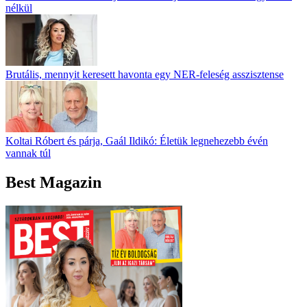
nélkül
Brutális, mennyit keresett havonta egy NER-feleség asszisztense
Koltai Róbert és párja, Gaál Ildikó: Életük legnehezebb évén
vannak túl
Best Magazin