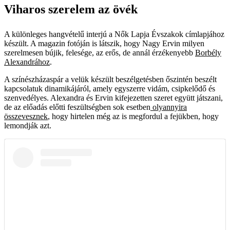
Viharos szerelem az övék
A különleges hangvételű interjú a Nők Lapja Évszakok címlapjához
készült. A magazin fotóján is látszik, hogy Nagy Ervin milyen
szerelmesen bújik, felesége, az erős, de annál érzékenyebb
Borbély
Alexandrához
.
A színészházaspár a velük készült beszélgetésben őszintén beszélt
kapcsolatuk dinamikájáról, amely egyszerre vidám, csipkelődő és
szenvedélyes. Alexandra és Ervin kifejezetten szeret együtt játszani,
de az előadás előtti feszültségben sok esetben
olyannyira
összevesznek
, hogy hirtelen még az is megfordul a fejükben, hogy
lemondják azt.