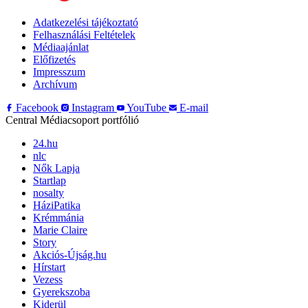
Adatkezelési tájékoztató
Felhasználási Feltételek
Médiaajánlat
Előfizetés
Impresszum
Archívum
Facebook
Instagram
YouTube
E-mail
Central Médiacsoport portfólió
24.hu
nlc
Nők Lapja
Startlap
nosalty
HáziPatika
Krémmánia
Marie Claire
Story
Akciós-Újság.hu
Hírstart
Vezess
Gyerekszoba
Kiderül