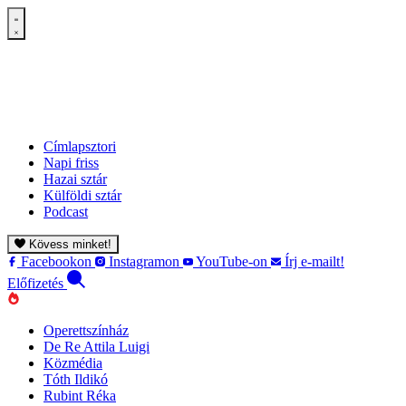
Címlapsztori
Napi friss
Hazai sztár
Külföldi sztár
Podcast
Kövess minket!
Facebookon
Instagramon
YouTube-on
Írj e-mailt!
Előfizetés
Operettszínház
De Re Attila Luigi
Közmédia
Tóth Ildikó
Rubint Réka