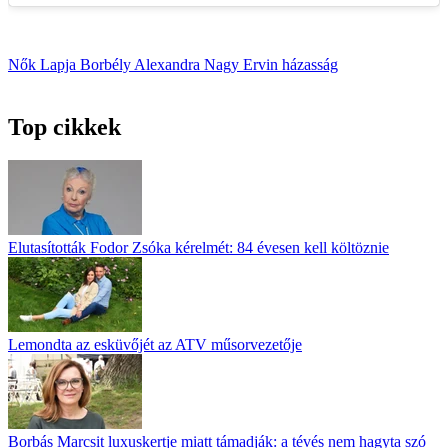
Nők Lapja
Borbély Alexandra
Nagy Ervin
házasság
Top cikkek
Elutasították Fodor Zsóka kérelmét: 84 évesen kell költöznie
Lemondta az esküvőjét az ATV műsorvezetője
Borbás Marcsit luxuskertje miatt támadják: a tévés nem hagyta szó