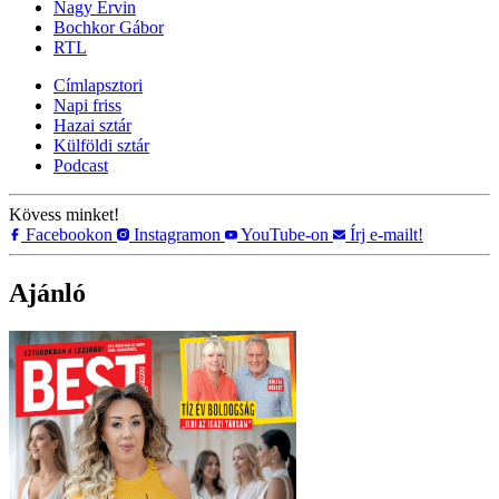
Nagy Ervin
Bochkor Gábor
RTL
Címlapsztori
Napi friss
Hazai sztár
Külföldi sztár
Podcast
Kövess minket!
Facebookon
Instagramon
YouTube-on
Írj e-mailt!
Ajánló