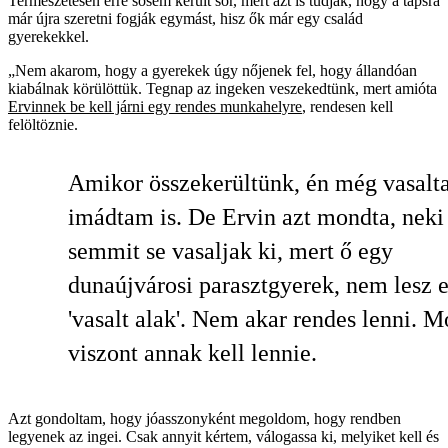
Természetesen erre sosem került sor, mert azt is tudják, hogy a tapsra
már újra szeretni fogják egymást, hisz ők már egy család
gyerekekkel.
„Nem akarom, hogy a gyerekek úgy nőjenek fel, hogy állandóan
kiabálnak körülöttük. Tegnap az ingeken veszekedtünk, mert amióta
Ervinnek be kell járni egy rendes munkahelyre
, rendesen kell
felöltöznie.
Amikor összekerültünk, én még vasalt
imádtam is. De Ervin azt mondta, neki
semmit se vasaljak ki, mert ő egy
dunaújvárosi parasztgyerek, nem lesz 
'vasalt alak'. Nem akar rendes lenni. M
viszont annak kell lennie.
Azt gondoltam, hogy jóasszonyként megoldom, hogy rendben
legyenek az ingei. Csak annyit kértem, válogassa ki, melyiket kell és