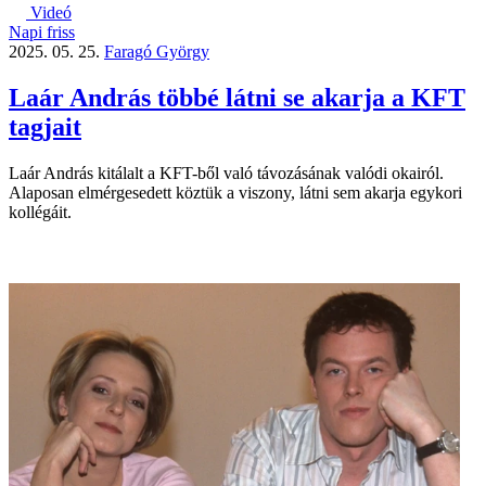
Videó
Napi friss
2025. 05. 25.
Faragó György
Laár András többé látni se akarja a KFT
tagjait
Laár András kitálalt a KFT-ből való távozásának valódi okairól.
Alaposan elmérgesedett köztük a viszony, látni sem akarja egykori
kollégáit.