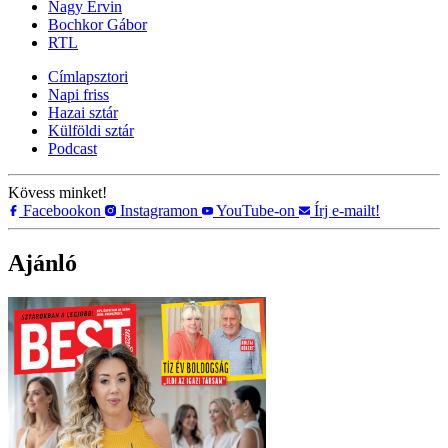
Nagy Ervin
Bochkor Gábor
RTL
Címlapsztori
Napi friss
Hazai sztár
Külföldi sztár
Podcast
Kövess minket!
Facebookon
Instagramon
YouTube-on
Írj e-mailt!
Ajánló