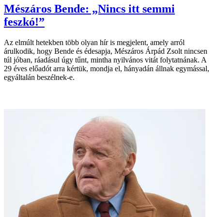
Mészáros Bende: „Nincs itt semmi
feszkó!”
Az elmúlt hetekben több olyan hír is megjelent, amely arról
árulkodik, hogy Bende és édesapja, Mészáros Árpád Zsolt nincsen
túl jóban, ráadásul úgy tűnt, mintha ­nyilvános vitát folytatnának. A
29 éves előadót arra kértük, mondja el, ­hányadán állnak egymással,
egyáltalán ­beszélnek-e.