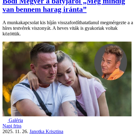
Bódi Megyer a bátyjáról „Még mindig
van bennem harag iránta”
A munkakapcsolat kis híján visszafordíthatatlanul megmérgezte a a
híres testvérek viszonyát. A heves viták is gyakoriak voltak
közöttük.
Galéria
Napi friss
2025. 11. 26.
Janotka Krisztina