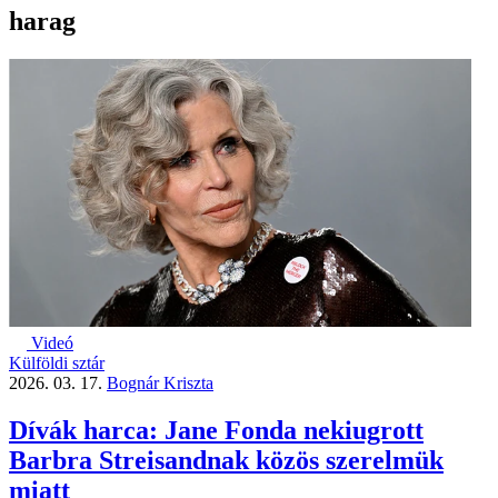
harag
Videó
Külföldi sztár
2026. 03. 17.
Bognár Kriszta
Dívák harca: Jane Fonda nekiugrott
Barbra Streisandnak közös szerelmük
miatt