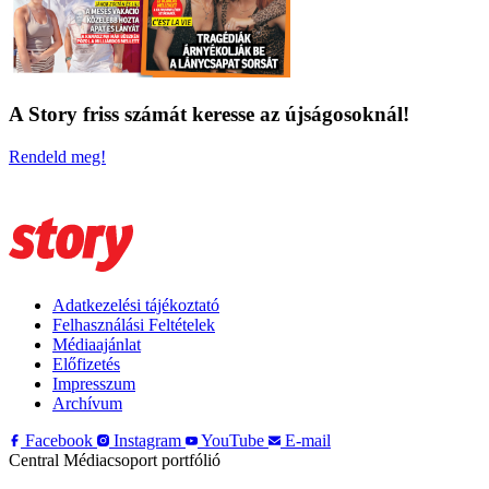
A Story friss számát keresse az újságosoknál!
Rendeld meg!
Adatkezelési tájékoztató
Felhasználási Feltételek
Médiaajánlat
Előfizetés
Impresszum
Archívum
Facebook
Instagram
YouTube
E-mail
Central Médiacsoport portfólió