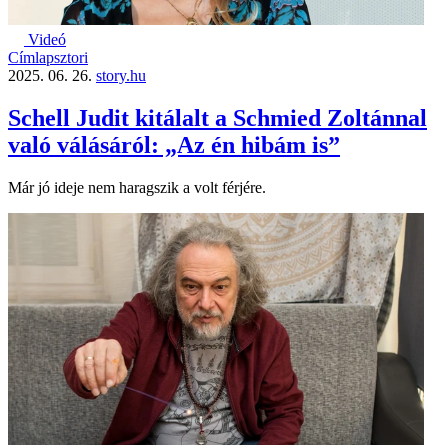
Videó
Címlapsztori
2025. 06. 26.
story.hu
Schell Judit kitálalt a Schmied Zoltánnal
való válásáról: „Az én hibám is”
Már jó ideje nem haragszik a volt férjére.