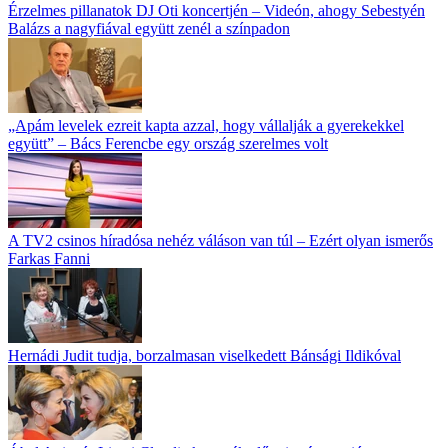
Érzelmes pillanatok DJ Oti koncertjén – Videón, ahogy Sebestyén
Balázs a nagyfiával együtt zenél a színpadon
„Apám levelek ezreit kapta azzal, hogy vállalják a gyerekekkel
együtt” – Bács Ferencbe egy ország szerelmes volt
A TV2 csinos híradósa nehéz váláson van túl – Ezért olyan ismerős
Farkas Fanni
Hernádi Judit tudja, borzalmasan viselkedett Bánsági Ildikóval