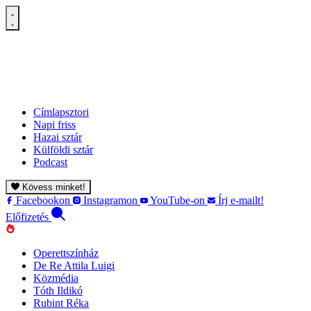
Címlapsztori
Napi friss
Hazai sztár
Külföldi sztár
Podcast
Kövess minket!
Facebookon
Instagramon
YouTube-on
Írj e-mailt!
Előfizetés
Operettszínház
De Re Attila Luigi
Közmédia
Tóth Ildikó
Rubint Réka