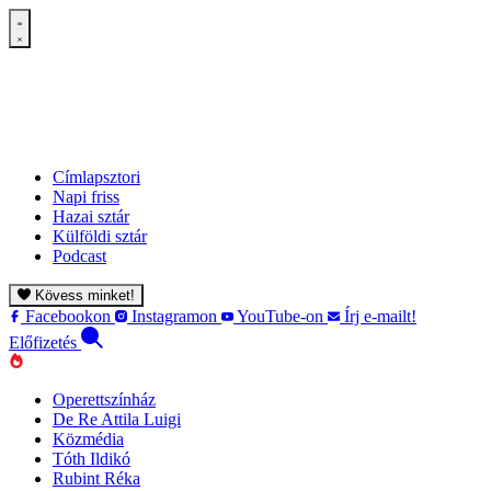
Címlapsztori
Napi friss
Hazai sztár
Külföldi sztár
Podcast
Kövess minket!
Facebookon
Instagramon
YouTube-on
Írj e-mailt!
Előfizetés
Operettszínház
De Re Attila Luigi
Közmédia
Tóth Ildikó
Rubint Réka