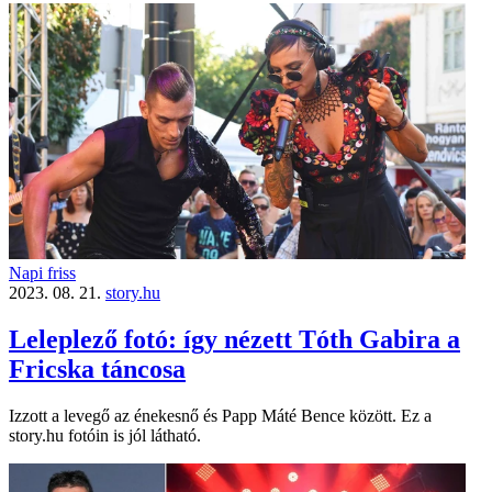
Napi friss
2023. 08. 21.
story.hu
Leleplező fotó: így nézett Tóth Gabira a
Fricska táncosa
Izzott a levegő az énekesnő és Papp Máté Bence között. Ez a
story.hu fotóin is jól látható.