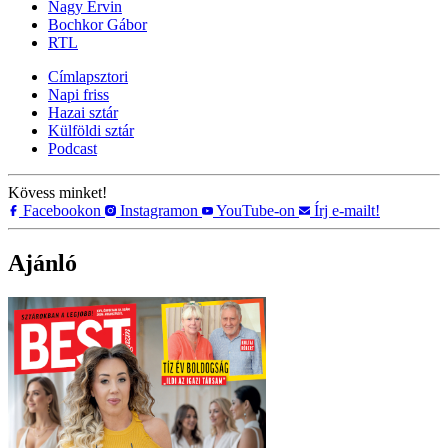
Nagy Ervin
Bochkor Gábor
RTL
Címlapsztori
Napi friss
Hazai sztár
Külföldi sztár
Podcast
Kövess minket!
Facebookon
Instagramon
YouTube-on
Írj e-mailt!
Ajánló