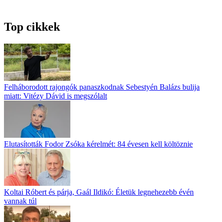
Top cikkek
Felháborodott rajongók panaszkodnak Sebestyén Balázs bulija
miatt: Vitézy Dávid is megszólalt
Elutasították Fodor Zsóka kérelmét: 84 évesen kell költöznie
Koltai Róbert és párja, Gaál Ildikó: Életük legnehezebb évén
vannak túl