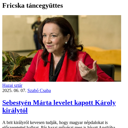
Fricska táncegyüttes
Hazai sztár
2025. 06. 07.
Szabó Csaba
Sebestyén Márta levelet kapott Károly
királytól
A brit királyról kevesen tudják, hogy magyar népdalokat is
előszeretettel hallgat. Pár hazai művészt meg is hívott Angliába,