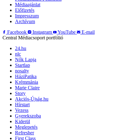
Médiaajánlat
Előfizetés
Impresszum
Archívum
Facebook
Instagram
YouTube
E-mail
Central Médiacsoport portfólió
24.hu
nlc
Nők Lapja
Startlap
nosalty
HáziPatika
Krémmánia
Marie Claire
Story
Akciós-Újság.hu
Hírstart
Vezess
Gyerekszoba
Kiderül
Meglepetés
Refresher
First Class