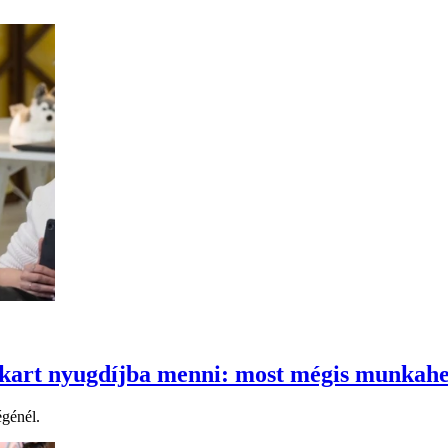
kart nyugdíjba menni: most mégis munkahel
génél.