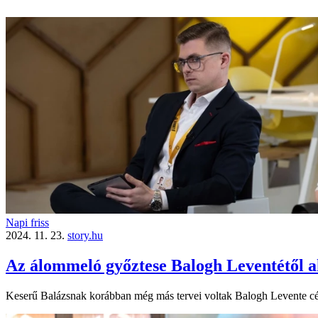
Napi friss
2024. 11. 23.
story.hu
Az álommeló győztese Balogh Leventétől a
Keserű Balázsnak korábban még más tervei voltak Balogh Levente cé