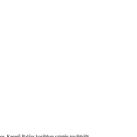
ese, Keserű Balázs korábban szintén továbbállt.