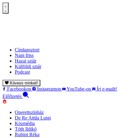
Címlapsztori
Napi friss
Hazai sztár
Külföldi sztár
Podcast
Kövess minket!
Facebookon
Instagramon
YouTube-on
Írj e-mailt!
Előfizetés
Operettszínház
De Re Attila Luigi
Közmédia
Tóth Ildikó
Rubint Réka