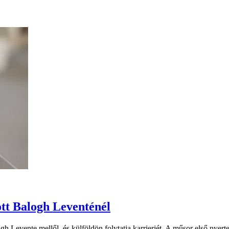
tt Balogh Leventénél
 Levente mellől, és külföldön folytatja karrierjét. A műsor első nyert