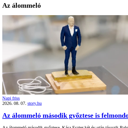
Az álommeló
Napi friss
2026. 08. 07.
story.hu
Az álommeló második győztese is felmondo
Az álommeló második győztese, Kása Eszter két év után távozik Balogh