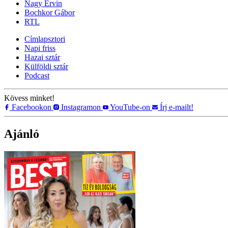
Nagy Ervin
Bochkor Gábor
RTL
Címlapsztori
Napi friss
Hazai sztár
Külföldi sztár
Podcast
Kövess minket!
Facebookon
Instagramon
YouTube-on
Írj e-mailt!
Ajánló