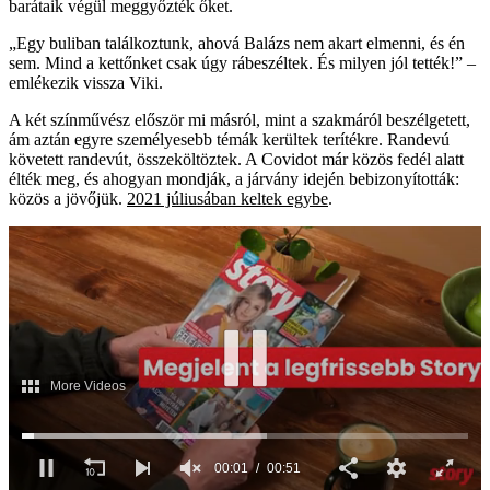
barátaik végül meggyőzték őket.
„Egy buliban találkoztunk, ahová Balázs nem akart elmenni, és én
sem. Mind a kettőnket csak úgy rábeszéltek. És milyen jól tették!” –
emlékezik vissza Viki.
A két színművész először mi másról, mint a szakmáról beszélgetett,
ám aztán egyre személyesebb témák kerültek terítékre. Randevú
követett randevút, összeköltöztek. A Covidot már közös fedél alatt
élték meg, és ahogyan mondják, a járvány idején bebizonyították:
közös a jövőjük.
2021 júliusában keltek egybe
.