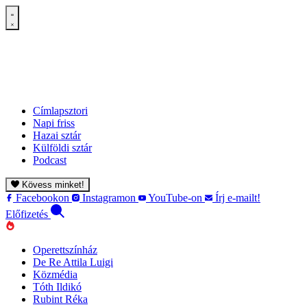
Címlapsztori
Napi friss
Hazai sztár
Külföldi sztár
Podcast
Kövess minket!
Facebookon
Instagramon
YouTube-on
Írj e-mailt!
Előfizetés
Operettszínház
De Re Attila Luigi
Közmédia
Tóth Ildikó
Rubint Réka