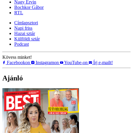
Nagy Ervin
Bochkor Gábor
RTL
Címlapsztori
Napi friss
Hazai sztár
Külföldi sztár
Podcast
Kövess minket!
Facebookon
Instagramon
YouTube-on
Írj e-mailt!
Ajánló