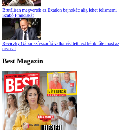
Brutálisan megverték az Exatlon bajnokát: alig lehet felismerni
Szabó Franciskát
Reviczky Gábor szívszorító vallomást tett: ezt kérik tőle most az
orvosai
Best Magazin