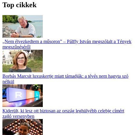
Top cikkek
„Nem élvezkedtem a műsoron” – Pálffy István megszólalt a Tények
megszűnéséről
Borbás Marcsit luxuskertje miatt támadják: a tévés nem hagyta szó
nélkül
Kiderült, ki lesz ott biztosan az ország leghülyébb celebje címért
zajló versenyben