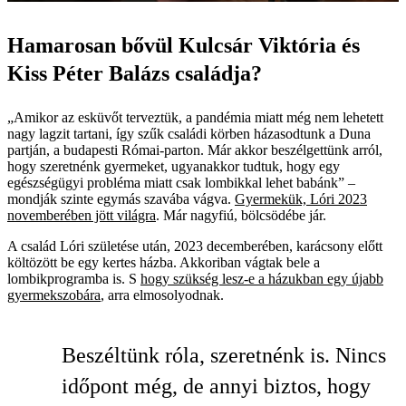
Hamarosan bővül Kulcsár Viktória és
Kiss Péter Balázs családja?
„Amikor az esküvőt terveztük, a pandémia miatt még nem lehetett
nagy lagzit tartani, így szűk családi körben házasodtunk a Duna
partján, a budapesti Római-parton. Már akkor beszélgettünk arról,
hogy szeretnénk gyermeket, ugyanakkor tudtuk, hogy egy
egészségügyi probléma miatt csak lombikkal lehet babánk” –
mondják szinte egymás szavába vágva.
Gyermekük, Lóri 2023
novemberében jött világra
. Már nagyfiú, bölcsödébe jár.
A család Lóri születése után, 2023 decemberében, karácsony előtt
költözött be egy kertes házba. Akkoriban vágtak bele a
lombikprogramba is. S
hogy szükség lesz-e a házukban egy újabb
gyermekszobára
, arra elmosolyodnak.
Beszéltünk róla, szeretnénk is. Nincs
időpont még, de annyi biztos, hogy