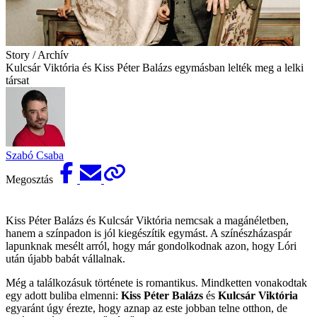
Story / Archív
Kulcsár Viktória és Kiss Péter Balázs egymásban lelték meg a lelki
társat
Szabó Csaba
Megosztás
Kiss Péter Balázs és Kulcsár Viktória nemcsak a magánéletben,
hanem a színpadon is jól kiegészítik egymást. A színészházaspár
lapunknak mesélt arról, hogy már gondolkodnak azon, hogy Lóri
után újabb babát vállalnak.
Még a találkozásuk története is romantikus. Mindketten vonakodtak
egy adott buliba elmenni:
Kiss Péter Balázs
és
Kulcsár Viktória
egyaránt úgy érezte, hogy aznap az este jobban telne otthon, de