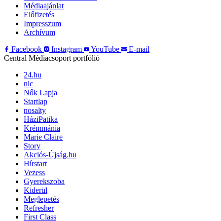
Médiaajánlat
Előfizetés
Impresszum
Archívum
Facebook
Instagram
YouTube
E-mail
Central Médiacsoport portfólió
24.hu
nlc
Nők Lapja
Startlap
nosalty
HáziPatika
Krémmánia
Marie Claire
Story
Akciós-Újság.hu
Hírstart
Vezess
Gyerekszoba
Kiderül
Meglepetés
Refresher
First Class