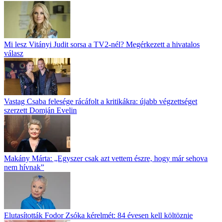
Mi lesz Vitányi Judit sorsa a TV2-nél? Megérkezett a hivatalos
válasz
Vastag Csaba felesége rácáfolt a kritikákra: újabb végzettséget
szerzett Domján Evelin
Makány Márta: „Egyszer csak azt vettem észre, hogy már sehova
nem hívnak”
Elutasították Fodor Zsóka kérelmét: 84 évesen kell költöznie