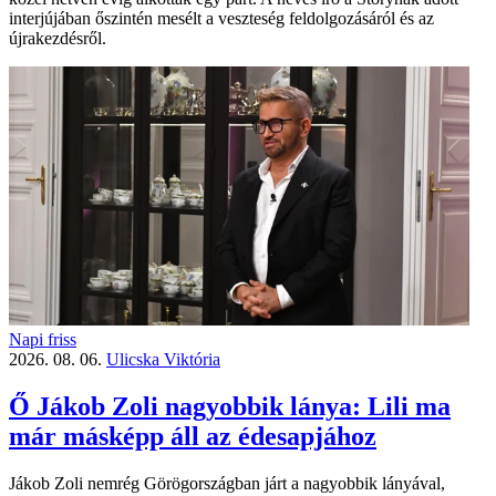
interjújában őszintén mesélt a veszteség feldolgozásáról és az
újrakezdésről.
Napi friss
2026. 08. 06.
Ulicska Viktória
Ő Jákob Zoli nagyobbik lánya: Lili ma
már másképp áll az édesapjához
Jákob Zoli nemrég Görögországban járt a nagyobbik lányával,