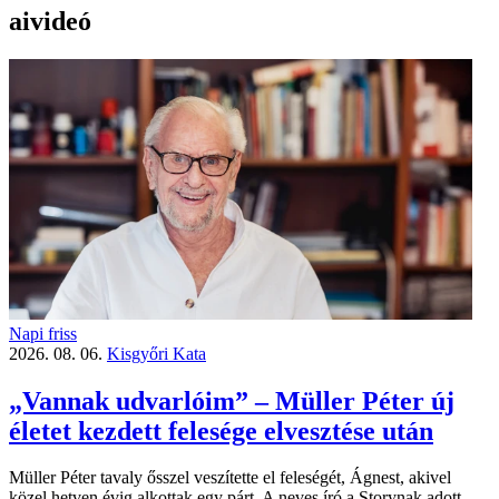
aivideó
Napi friss
2026. 08. 06.
Kisgyőri Kata
„Vannak udvarlóim” – Müller Péter új
életet kezdett felesége elvesztése után
Müller Péter tavaly ősszel veszítette el feleségét, Ágnest, akivel
közel hetven évig alkottak egy párt. A neves író a Storynak adott