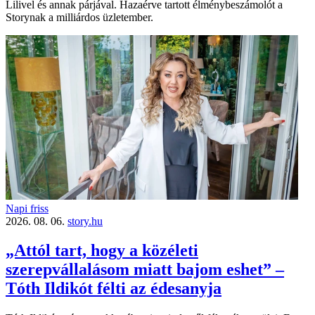
Lilivel és annak párjával. Hazaérve tartott élménybeszámolót a
Storynak a milliárdos üzletember.
Napi friss
2026. 08. 06.
story.hu
„Attól tart, hogy a közéleti
szerepvállalásom miatt bajom eshet” –
Tóth Ildikót félti az édesanyja