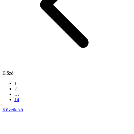
Előző
1
2
…
14
Következő