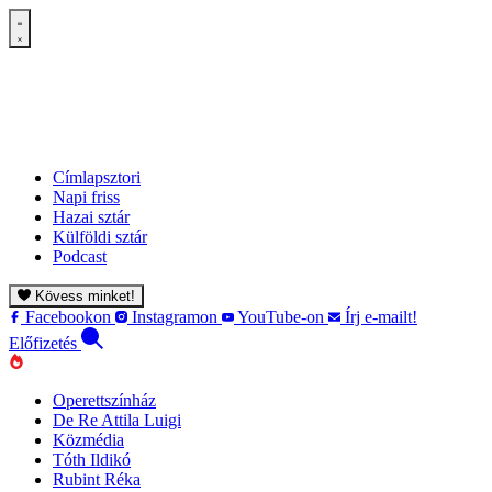
Címlapsztori
Napi friss
Hazai sztár
Külföldi sztár
Podcast
Kövess minket!
Facebookon
Instagramon
YouTube-on
Írj e-mailt!
Előfizetés
Operettszínház
De Re Attila Luigi
Közmédia
Tóth Ildikó
Rubint Réka