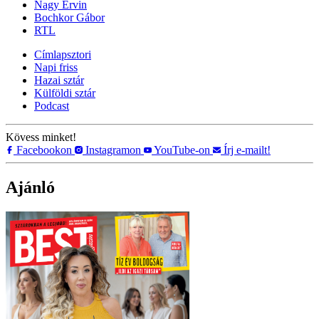
Nagy Ervin
Bochkor Gábor
RTL
Címlapsztori
Napi friss
Hazai sztár
Külföldi sztár
Podcast
Kövess minket!
Facebookon
Instagramon
YouTube-on
Írj e-mailt!
Ajánló