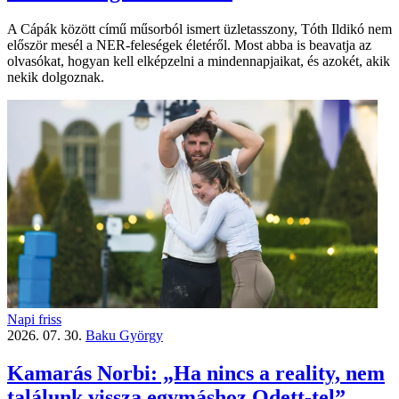
A Cápák között című műsorból ismert üzletasszony, Tóth Ildikó nem
először mesél a NER-feleségek életéről. Most abba is beavatja az
olvasókat, hogyan kell elképzelni a mindennapjaikat, és azokét, akik
nekik dolgoznak.
Napi friss
2026. 07. 30.
Baku György
Kamarás Norbi: „Ha nincs a reality, nem
találunk vissza egymáshoz Odett-tel”