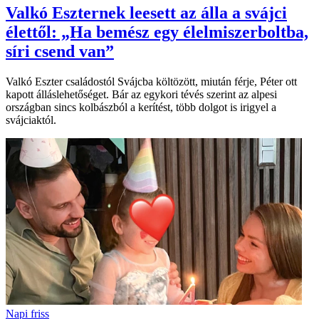
Valkó Eszternek leesett az álla a svájci
élettől: „Ha bemész egy élelmiszerboltba,
síri csend van”
Valkó Eszter családostól Svájcba költözött, miután férje, Péter ott
kapott álláslehetőséget. Bár az egykori tévés szerint az alpesi
országban sincs kolbászból a kerítést, több dolgot is irigyel a
svájciaktól.
Napi friss