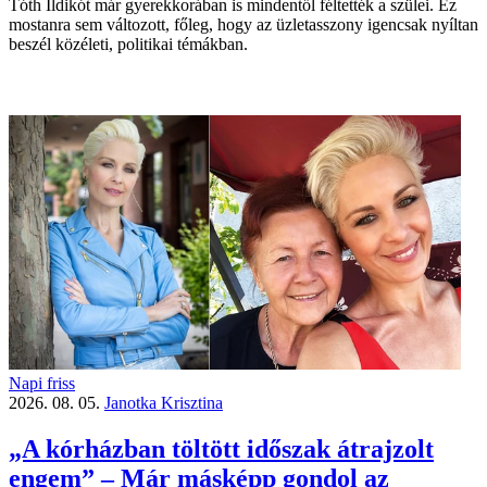
Tóth Ildikót már gyerekkorában is mindentől féltették a szülei. Ez
mostanra sem változott, főleg, hogy az üzletasszony igencsak nyíltan
beszél közéleti, politikai témákban.
Napi friss
2026. 08. 05.
Janotka Krisztina
„A kórházban töltött időszak átrajzolt
engem” – Már másképp gondol az