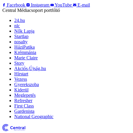
Facebook
Instagram
YouTube
E-mail
Central Médiacsoport portfólió
24.hu
nlc
Nők Lapja
Startlap
nosalty
HáziPatika
Krémmánia
Marie Claire
Story
Akciós-Újság.hu
Hírstart
Vezess
Gyerekszoba
Kiderül
Meglepetés
Refresher
First Class
Gardenista
National Geographic