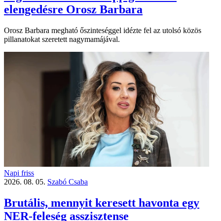
elengedésre Orosz Barbara
Orosz Barbara megható őszinteséggel idézte fel az utolsó közös
pillanatokat szeretett nagymamájával.
Napi friss
2026. 08. 05.
Szabó Csaba
Brutális, mennyit keresett havonta egy
NER-feleség asszisztense