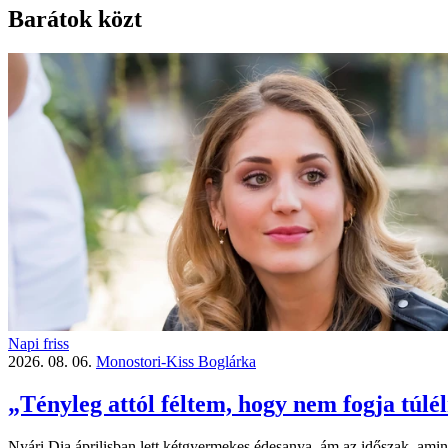
Barátok közt
Napi friss
2026. 08. 06.
Monostori-Kiss Boglárka
„Tényleg attól féltem, hogy nem fogja túlé
Nyári Dia áprilisban lett kétgyermekes édesanya, ám az időszak, amine