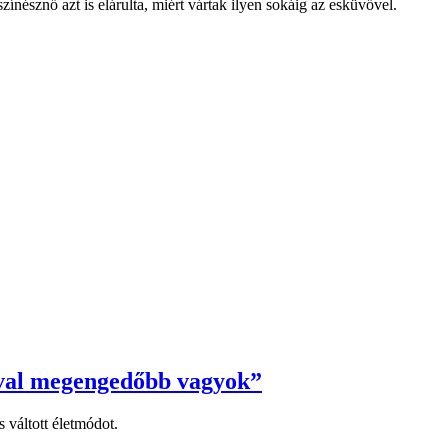
nésznő azt is elárulta, miért vártak ilyen sokáig az esküvővel.
jóval megengedőbb vagyok”
 váltott életmódot.