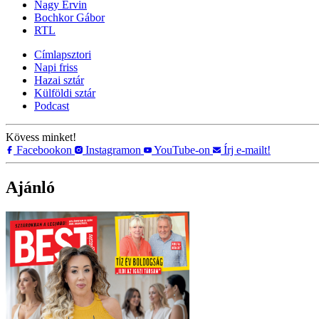
Nagy Ervin
Bochkor Gábor
RTL
Címlapsztori
Napi friss
Hazai sztár
Külföldi sztár
Podcast
Kövess minket!
Facebookon
Instagramon
YouTube-on
Írj e-mailt!
Ajánló