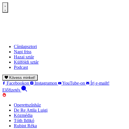
Címlapsztori
Napi friss
Hazai sztár
Külföldi sztár
Podcast
Kövess minket!
Facebookon
Instagramon
YouTube-on
Írj e-mailt!
Előfizetés
Operettszínház
De Re Attila Luigi
Közmédia
Tóth Ildikó
Rubint Réka