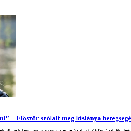
lni” – Először szólalt meg kislánya betegség
k idillinek kéne lennie, rengeteg aggódással telt. Kislányánál ritka bet