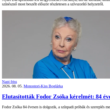
színésznő most beszélt először részletesen a szívszorító helyzetről.
Napi friss
2026. 08. 05.
Monostori-Kiss Boglárka
Elutasították Fodor Zsóka kérelmét: 84 éve
Fodor Zsóka 84 évesen is dolgozik, a színpadi próbák és szereplés mell