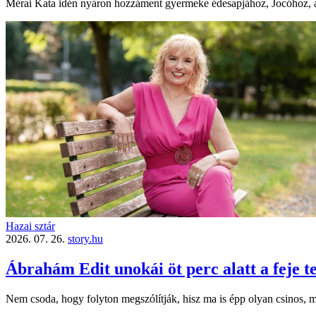
Mérai Kata idén nyáron hozzáment gyermeke édesapjához, Jocóhoz, akive
Hazai sztár
2026. 07. 26.
story.hu
Ábrahám Edit unokái öt perc alatt a feje 
Nem csoda, hogy folyton megszólítják, hisz ma is épp olyan csinos, m