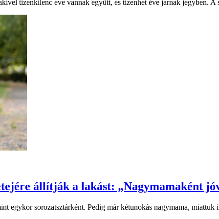
l tizenkilenc éve vannak együtt, és tizenhét éve járnak jegyben. A szí
tetejére állítják a lakást: „Nagymamaként 
int egykor sorozatsztárként. Pedig már kétunokás nagymama, miattuk is