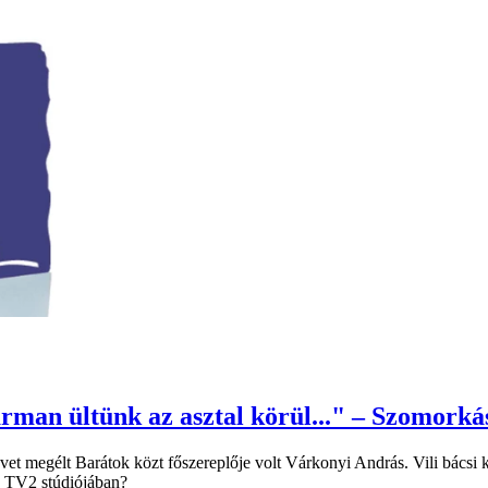
an ültünk az asztal körül..." – Szomorkás
vet megélt Barátok közt főszereplője volt Várkonyi András. Vili bácsi 
 a TV2 stúdiójában?