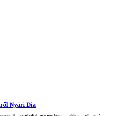
éről Nyári Dia
egséget diagnosztizáltak, már egy komoly műtéten is túl van. A