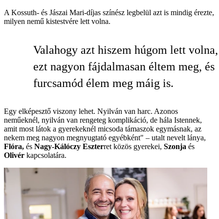
A Kossuth- és Jászai Mari-díjas színész legbelül azt is mindig érezte,
milyen nemű kistestvére lett volna.
Valahogy azt hiszem húgom lett volna,
ezt nagyon fájdalmasan éltem meg, és
furcsamód élem meg máig is.
Egy elképesztő viszony lehet. Nyilván van harc. Azonos
neműeknél, nyilván van rengeteg komplikáció, de hála Istennek,
amit most látok a gyerekeknél micsoda támaszok egymásnak, az
nekem meg nagyon megnyugtató egyébként"
–
utalt nevelt lánya,
Flóra,
és
Nagy-Kálóczy Eszter
ret közös gyerekei,
Szonja
és
Olivér
kapcsolatára.