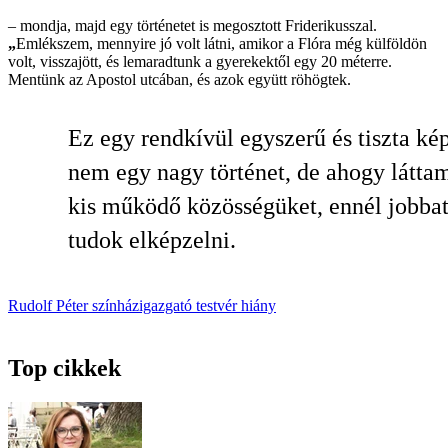
–
mondja, majd egy történetet is megosztott Friderikusszal.
„
Emlékszem, mennyire jó volt látni, amikor a Flóra még külföldön
volt, visszajött, és lemaradtunk a gyerekektől egy 20 méterre.
Mentünk az Apostol utcában, és azok együtt röhögtek.
Ez egy rendkívül egyszerű és tiszta kép
nem egy nagy történet, de ahogy látta
kis működő közösségüket, ennél jobba
tudok elképzelni.
Rudolf Péter
színházigazgató
testvér
hiány
Top cikkek