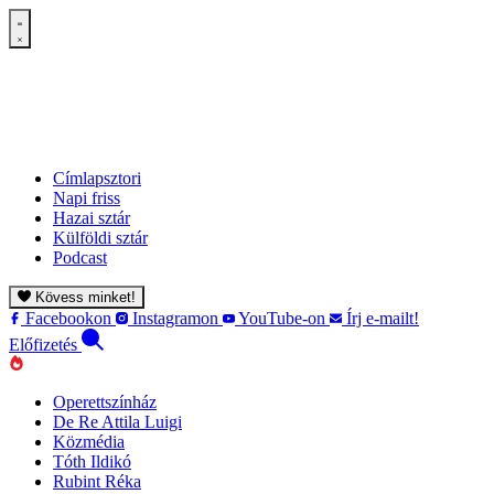
Címlapsztori
Napi friss
Hazai sztár
Külföldi sztár
Podcast
Kövess minket!
Facebookon
Instagramon
YouTube-on
Írj e-mailt!
Előfizetés
Operettszínház
De Re Attila Luigi
Közmédia
Tóth Ildikó
Rubint Réka