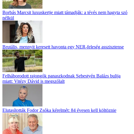
Borbás Marcsit luxuskertje miatt támadják: a tévés nem hagyta szó
nélkül
Brutális, mennyit keresett havonta egy NER-feleség asszisztense
Felháborodott rajongók panaszkodnak Sebestyén Balázs bulija
miatt: Vitézy Dávid is megszólalt
Elutasították Fodor Zsóka kérelmét: 84 évesen kell költöznie