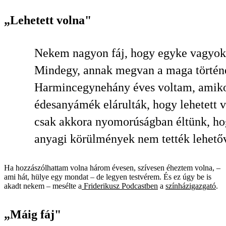
„Lehetett volna"
Nekem nagyon fáj, hogy egyke vagyok
Mindegy, annak megvan a maga történ
Harmincegynehány éves voltam, amik
édesanyámék elárulták, hogy lehetett v
csak akkora nyomorúságban éltünk, ho
anyagi körülmények nem tették lehető
Ha hozzászólhattam volna három évesen, szívesen éheztem volna,
–
ami hát, hülye egy mondat
–
de legyen testvérem. És ez úgy be is
akadt nekem
–
mesélte a
Friderikusz Podcastben
a
színházigazgató
.
„Máig fáj"