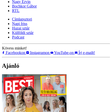
Nagy Ervin
Bochkor Gábor
RTL
Címlapsztori
Napi friss
Hazai sztár
Külföldi sztár
Podcast
Kövess minket!
Facebookon
Instagramon
YouTube-on
Írj e-mailt!
Ajánló