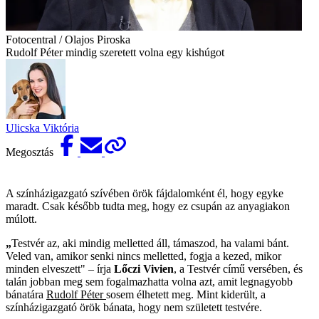
Fotocentral / Olajos Piroska
Rudolf Péter mindig szeretett volna egy kishúgot
Ulicska Viktória
Megosztás
A színházigazgató szívében örök fájdalomként él, hogy egyke
maradt. Csak később tudta meg, hogy ez csupán az anyagiakon
múlott.
„
Testvér az, aki mindig melletted áll, támaszod, ha valami bánt.
Veled van, amikor senki nincs melletted, fogja a kezed, mikor
minden elveszett"
–
írja
Lőczi Vivien
, a Testvér című versében, és
talán jobban meg sem fogalmazhatta volna azt, amit legnagyobb
bánatára
Rudolf Péter
sosem élhetett meg. Mint kiderült, a
színházigazgató örök bánata, hogy nem született testvére.