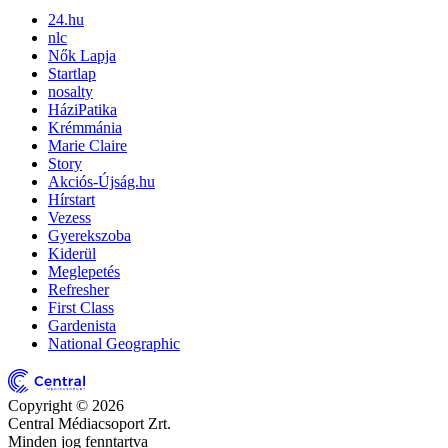
24.hu
nlc
Nők Lapja
Startlap
nosalty
HáziPatika
Krémmánia
Marie Claire
Story
Akciós-Újság.hu
Hírstart
Vezess
Gyerekszoba
Kiderül
Meglepetés
Refresher
First Class
Gardenista
National Geographic
Copyright © 2026
Central Médiacsoport Zrt.
Minden jog fenntartva