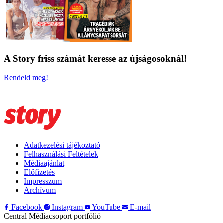
A Story friss számát keresse az újságosoknál!
Rendeld meg!
Adatkezelési tájékoztató
Felhasználási Feltételek
Médiaajánlat
Előfizetés
Impresszum
Archívum
Facebook
Instagram
YouTube
E-mail
Central Médiacsoport portfólió