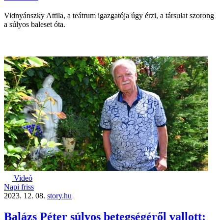
Vidnyánszky Attila, a teátrum igazgatója úgy érzi, a társulat szorong
a súlyos baleset óta.
Videó
Napi friss
2023. 12. 08.
story.hu
Balázs Péter súlyos betegségéről vallott: