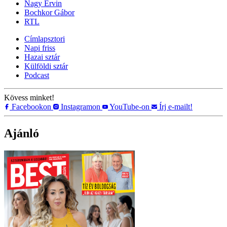
Nagy Ervin
Bochkor Gábor
RTL
Címlapsztori
Napi friss
Hazai sztár
Külföldi sztár
Podcast
Kövess minket!
Facebookon
Instagramon
YouTube-on
Írj e-mailt!
Ajánló