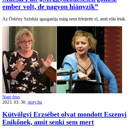
ember volt, de nagyon hiányzik”
Az Örkény Színház igazgatója máig nem felejtette el, amit róla írtak.
Napi friss
2023. 03. 30.
story.hu
Kútvölgyi Erzsébet olyat mondott Eszenyi
Enikőnek, amit senki sem mert