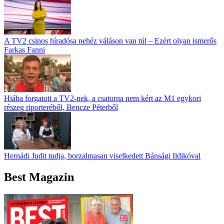
A TV2 csinos híradósa nehéz váláson van túl – Ezért olyan ismerős
Farkas Fanni
Hiába forgatott a TV2-nek, a csatorna nem kért az M1 egykori
részeg riporteréből, Bencze Péterből
Hernádi Judit tudja, borzalmasan viselkedett Bánsági Ildikóval
Best Magazin