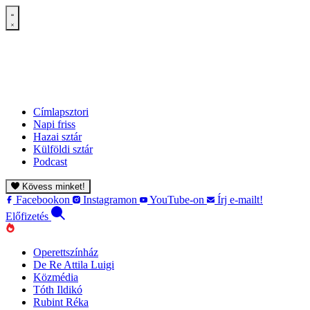
Címlapsztori
Napi friss
Hazai sztár
Külföldi sztár
Podcast
Kövess minket!
Facebookon
Instagramon
YouTube-on
Írj e-mailt!
Előfizetés
Operettszínház
De Re Attila Luigi
Közmédia
Tóth Ildikó
Rubint Réka