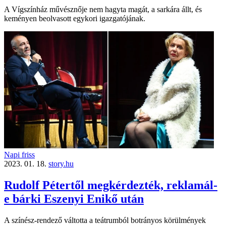
A Vígszínház művésznője nem hagyta magát, a sarkára állt, és
keményen beolvasott egykori igazgatójának.
Napi friss
2023. 01. 18.
story.hu
Rudolf Pétertől megkérdezték, reklamál-
e bárki Eszenyi Enikő után
A színész-rendező váltotta a teátrumból botrányos körülmények