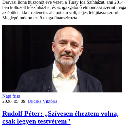
Darvasi Ilona huszonöt éve vezeti a Turay Ida Színházat, ami 2014-
ben költözött kőszínházba, és az igazgatónő elmondása szerint maga
az épület akkor rettenetes állapotban volt, teljes felújításra szorult.
Meglepő módon ezt ő maga finanszírozta.
Napi friss
2026. 05. 09.
Ulicska Viktória
Rudolf Péter: „Szívesen éheztem volna,
csak legyen testvérem"