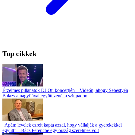
Top cikkek
Érzelmes pillanatok DJ Oti koncertjén – Videón, ahogy Sebestyén
Balázs a nagyfiával együtt zenél a színpadon
„Apám levelek ezreit kapta azzal, hogy vállalják a gyerekekkel
együtt” – Bács Ferencbe egy ország szerelmes volt