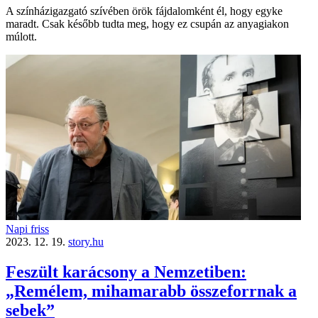
A színházigazgató szívében örök fájdalomként él, hogy egyke
maradt. Csak később tudta meg, hogy ez csupán az anyagiakon
múlott.
Napi friss
2023. 12. 19.
story.hu
Feszült karácsony a Nemzetiben:
„Remélem, mihamarabb összeforrnak a
sebek”