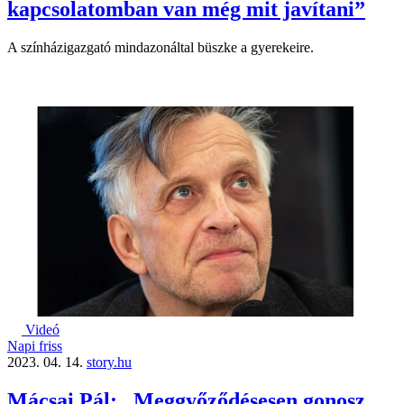
kapcsolatomban van még mit javítani”
A színházigazgató mindazonáltal büszke a gyerekeire.
Videó
Napi friss
2023. 04. 14.
story.hu
Mácsai Pál: „Meggyőződésesen gonosz