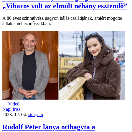
„Viharos volt az elmúlt néhány esztendő”
A 80 éves színművész nagyon hálás családjának, amiért mögötte
álltak a nehéz időszakban.
Videó
Napi friss
2023. 12. 04.
story.hu
Rudolf Péter lánya otthagyta a