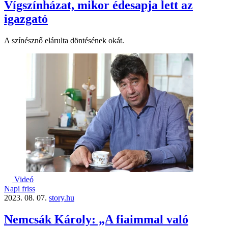
Vígszínházat, mikor édesapja lett az
igazgató
A színésznő elárulta döntésének okát.
Videó
Napi friss
2023. 08. 07.
story.hu
Nemcsák Károly: „A fiaimmal való