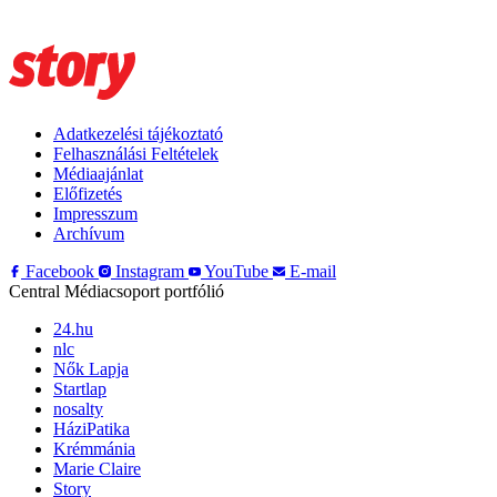
Adatkezelési tájékoztató
Felhasználási Feltételek
Médiaajánlat
Előfizetés
Impresszum
Archívum
Facebook
Instagram
YouTube
E-mail
Central Médiacsoport portfólió
24.hu
nlc
Nők Lapja
Startlap
nosalty
HáziPatika
Krémmánia
Marie Claire
Story