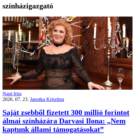
színházigazgató
Napi friss
2026. 07. 23.
Janotka Krisztina
Saját zsebből fizetett 300 millió forintot
álmai színházára Darvasi Ilona: „Nem
kaptunk állami támogatásokat”