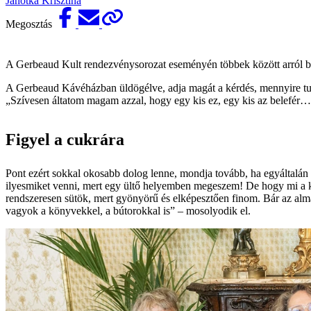
Janotka Krisztina
Megosztás
A Gerbeaud Kult rendezvénysorozat eseményén többek között arról besz
A Gerbeaud Kávéházban üldögélve, adja magát a kérdés, mennyire tud 
„Szívesen áltatom magam azzal, hogy egy kis ez, egy kis az belefér
Figyel a cukrára
Pont ezért sokkal okosabb dolog lenne, mondja tovább, ha egyáltalá
ilyesmiket venni, mert egy ültő helyemben megeszem! De hogy mi a 
rendszeresen sütök, mert gyönyörű és elképesztően finom. Bár az almás
vagyok a könyvekkel, a bútorokkal is” – mosolyodik el.