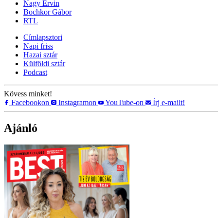
Nagy Ervin
Bochkor Gábor
RTL
Címlapsztori
Napi friss
Hazai sztár
Külföldi sztár
Podcast
Kövess minket!
Facebookon
Instagramon
YouTube-on
Írj e-mailt!
Ajánló