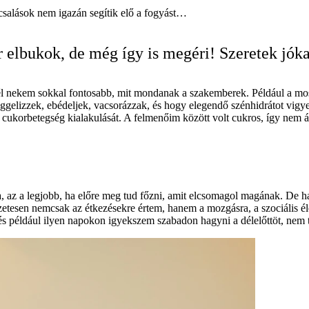
 csalások nem igazán segítik elő a fogyást…
 elbukok, de még így is megéri! Szeretek jóka
nél nekem sokkal fontosabb, mit mondanak a szakemberek. Például a m
gelizzek, ebédeljek, vacsorázzak, és hogy elegendő szénhidrátot vigye
 cukorbetegség kialakulását. A felmenőim között volt cukros, így nem á
, az a legjobb, ha előre meg tud főzni, amit elcsomagol magának. De ha
tesen nemcsak az étkezésekre értem, hanem a mozgásra, a szociális éle
 és például ilyen napokon igyekszem szabadon hagyni a délelőttöt, nem