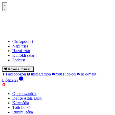
Címlapsztori
Napi friss
Hazai sztár
Külföldi sztár
Podcast
Kövess minket!
Facebookon
Instagramon
YouTube-on
Írj e-mailt!
Előfizetés
Operettszínház
De Re Attila Luigi
Közmédia
Tóth Ildikó
Rubint Réka