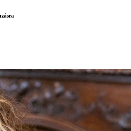
azásra