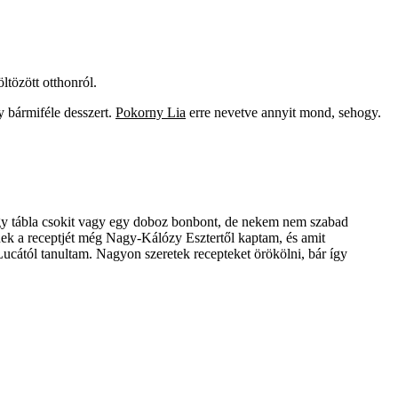
ltözött otthonról.
 bármiféle desszert.
Pokorny Lia
erre nevetve annyit mond, sehogy.
egy tábla csokit vagy egy doboz bonbont, de nekem nem szabad
k a receptjét még Nagy-Kálózy Esztertől kaptam, és amit
Lucától tanultam. Nagyon szeretek recepteket örökölni, bár így