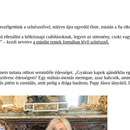
élgettünk a színésznővel, milyen újra egyedül élnie, miután a fia elkö
ellenállni a hétköznapi csábításoknak, legyen az sütemény, csoki vagy
…” – kezdi nevetve
a mindig remek formában lévő színésznő.
n nem tartana otthon semmiféle édességet. „Gyakran kapok ajándékba 
kedvenc édességem? Egy málnás-mentás meringue, azaz habcsók, amine
 pitém is zseniális, amit pedig a drága barátom, Papp János lányától, 