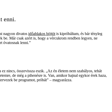
t enni.
ost nagyon divatos
időablakos böjtöt
is kipróbáltam, és bár tényleg
k be. Már csak azért is, hogy a vércukrom rendben legyen, ne
rt óvatosnak lenni.”
 ez nincs, összevissza eszik. „Az én életem nem szabályos, tehát
temre, de még a pihenésre is. Van, amikor hajnal egykor érek haza,
 tervezek be programot, próbát” – magyarázza.