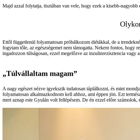
Majd azzal folytatja, tisztában van vele, hogy ezek a kisebb-nagyobb
Olykor
Ettől függetlenül folyamatosan próbálkozom diétákkal, de a trendek
fogytam tőle, az egészségemet nem támogatta. Nekem fontos, hogy reg
ingadozzon túlságosan, ezzel megelőzve az inzulinrezisztencia vagy a
„Túlvállaltam magam”
A nagy egészet nézve igyekszik tudatosan táplálkozni, és mint mondja
folyamatosan alkalmazkodnom kell ahhoz, ami éppen jön. Ezt természe
mert aznap este Gyulán volt fellépésem. De én ezzel előre számolok,